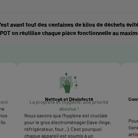
’est avant tout des centaines de kilos de déchets é
POT on réutilise chaque pièce fonctionnelle au maxi
Nettoyé et Désinfecté
Cont
rent.
La propreté et l'hygiène, une priorité
ne
absolue !
 nos
Nous savons que l'hygiène est cruciale
Pour
Ils
pour le gros électroménager (lave-linge,
tien
réfrigérateur, four...). C'est pourquoi
arti
chaque appareil est soumis à un