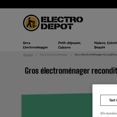
Gros
Petit-déjeuner,
Maison, Entret
Electroménager
Cuisson
Beauté
Accueil
Gros
Electroménager
Gros électroménager reconditio
Gros électroménager recondi
Tout 
Afin d'amélio