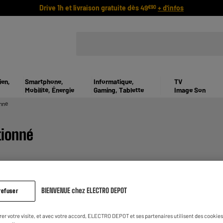
Drive 1h et livraison gratuite dès 49
+ d'infos
€90
ien,
Smartphone,
Informatique,
TV
Mobilité, Énergie
Gaming, Tablette
Image Son
nné
tionné
BIENVENUE chez ELECTRO DEPOT
refuser
rer votre visite, et avec votre accord, ELECTRO DEPOT et ses partenaires utilisent des cookies 