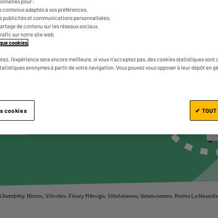
onnelles pour :
GROS
s contenus adaptés à vos préférences,
GER
es publicités et communications personnalisées,
e partage de contenu sur les réseaux sociaux,
NÉ
trafic sur notre site web.
tique cookies
.
VOUS
tez, l'expérience sera encore meilleure, si vous n'acceptez pas, des cookies statistiques sont 
statistiques anonymes à partir de votre navigation. Vous pouvez vous opposer à leur dépôt en g
ir les produits
es cookies
✔ TOUT
u ville
hambéry, Nîmes, Vitrolles, Fleury Mérogis, Villetaneuse, Valenciennes, Reims La Neuvillet