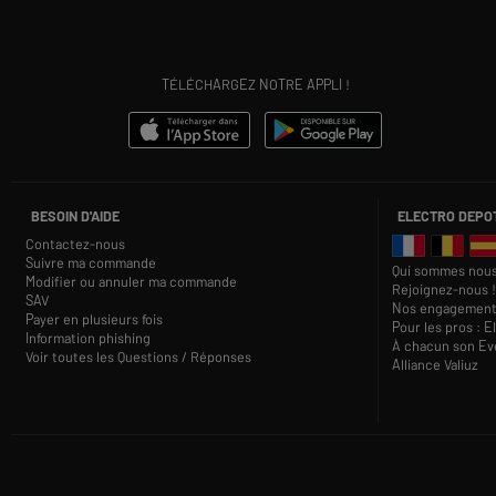
TÉLÉCHARGEZ NOTRE APPLI !
BESOIN D'AIDE
ELECTRO DEPO
Contactez-nous
Suivre ma commande
Qui sommes nous
Modifier ou annuler ma commande
Rejoignez-nous !
SAV
Nos engagement
Payer en plusieurs fois
Pour les pros : E
Information phishing
À chacun son Eve
Voir toutes les Questions / Réponses
Alliance Valiuz