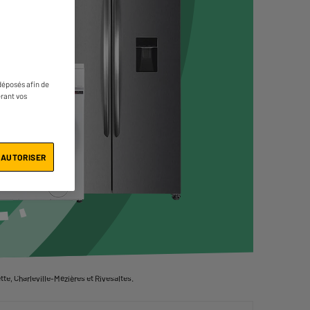
déposés afin de
érant vos
 AUTORISER
te, Charleville-Mézières et Rivesaltes.