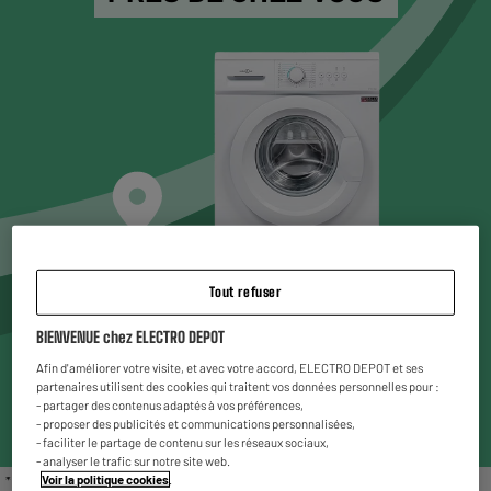
Tout refuser
Choisissez un magasin* pour voir les produits
BIENVENUE chez ELECTRO DEPOT
disponibles
Afin d'améliorer votre visite, et avec votre accord, ELECTRO DEPOT et ses
partenaires utilisent des cookies qui traitent vos données personnelles pour :
Entrez votre code postal ou ville
- partager des contenus adaptés à vos préférences,
- proposer des publicités et communications personnalisées,
- faciliter le partage de contenu sur les réseaux sociaux,
- analyser le trafic sur notre site web.
Voir la politique cookies
.
* Liste des magasins proposant le gros électroménager reconditionné : Chambéry,