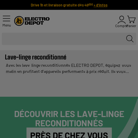
Drive 1h et livraison gratuite dès 49
+ d'infos
€90
Menu
Compte
Panier
Lave-linge reconditionné
Avec les lave-linge reconditionnés ELECTRO DEPOT, équipez-vous
malin en profitant d’appareils performants à prix réduit. Ils vous
garantissent une qualité de lavage fiable pour votre quotidien. Une
solution idéale pour faire des économies tout en adoptant une
démarche plus responsable. ELECTRO DEPOT vous propose une
sélection de lave-linge reconditionnés pas chers, disponibles en
plusieurs capacités pour répondre à tous vos besoins.
DÉCOUVRIR LES LAVE-LINGE
RECONDITIONNÉS
PRÈS DE CHEZ VOUS