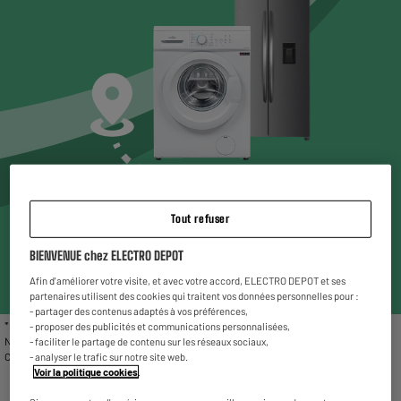
Choisissez un magasin* pour voir les produits
Tout refuser
disponibles
BIENVENUE chez ELECTRO DEPOT
Entrez votre code postal ou ville
Afin d'améliorer votre visite, et avec votre accord, ELECTRO DEPOT et ses
partenaires utilisent des cookies qui traitent vos données personnelles pour :
- partager des contenus adaptés à vos préférences,
* Liste des magasins proposant le gros électroménager reconditionné : Chambéry,
- proposer des publicités et communications personnalisées,
Nîmes, Vitrolles, Fleury Mérogis, Villetaneuse, Valenciennes, Reims La Neuvillette,
- faciliter le partage de contenu sur les réseaux sociaux,
Charleville-Mézières et Rivesaltes.
- analyser le trafic sur notre site web.
Voir la politique cookies
.