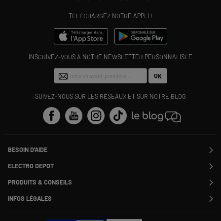
TÉLÉCHARGEZ NOTRE APPLI !
INSCRIVEZ-VOUS À NOTRE NEWSLETTER PERSONNALISÉE
OK
SUIVEZ-NOUS SUR LES RÉSEAUX ET SUR NOTRE BLOG
BESOIN D'AIDE
Contactez-nous
ELECTRO DEPOT
Suivre ma commande
Modifier ou annuler ma commande
PRODUITS & CONSEILS
SAV
Qui sommes nous ?
Nos marques
Payer en plusieurs fois
INFOS LÉGALES
Rejoignez-nous !
Les avis du site
Information phishing
Nos engagements RSE
Infos légales
Nos catégories phares
Voir toutes les Questions / Réponses
Pour les pros : Electro Des Pros
CGV
Le moins cher