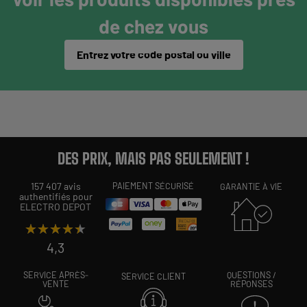
de chez vous
Entrez votre code postal ou ville
DES PRIX, MAIS PAS SEULEMENT !
157 407 avis
PAIEMENT SÉCURISÉ
GARANTIE À VIE
authentifiés pour
ELECTRO DEPOT
★★★★★
★★★★★
4,3
SERVICE APRÈS-
QUESTIONS /
SERVICE CLIENT
VENTE
RÉPONSES