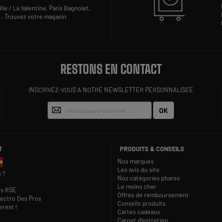
lle / La Valentine,
Paris Bagnolet,
..
Trouvez votre magasin
RESTONS EN CONTACT
INSCRIVEZ-VOUS À NOTRE NEWSLETTER PERSONNALISÉE
OK
T
PRODUITS & CONSEILS
Nos marques
Les avis du site
 ?
Nos catégories phares
Le moins cher
s RSE
Offres de remboursement
lectro Des Pros
Conseils produits
rest !
Cartes cadeaux
Carnet d'entretien