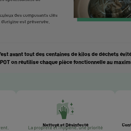
iculeux des composants clés
e d'origine est préservée.
’est avant tout des centaines de kilos de déchets é
POT on réutilise chaque pièce fonctionnelle au maxi
Nettoyé et Désinfecté
Cont
rent.
La propreté et l'hygiène, une priorité