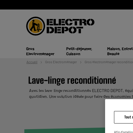
Gros
Petit-déjeuner,
Maison, Entret
Electroménager
Cuisson
Beauté
Accueil
Gros
Electroménager
Gros électroménager reconditio
Lave-linge reconditionné
Avec les lave-linge reconditionnés ELECTRO DEPOT, équipez
quotidien. Une solution idéale pour faire des économie
chers, disponibles en plusieurs capacités pour répondre 
Tout 
Afin d'amélio