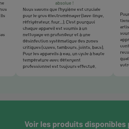
ne
absolue !
 nos
Nous savons que l'hygiène est cruciale
Pour
Ils
pour le gros électroménager (lave-linge,
tien
réfrigérateur, four...). C'est pourquoi
arti
chaque appareil est soumis à un
soum
pas
nettoyage en profondeur et à une
appr
désinfection systématique des zones
cont
critiques (cuves, tambours, joints, bacs).
reco
Pour les appareils à eau, un cycle à haute
quali
température avec détergent
votr
professionnel est toujours effectué.
Voir les produits disponibles