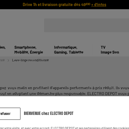
Drive 1h et livraison gratuite dès 49
+ d'infos
€90
ien,
Smartphone,
Informatique,
TV
Mobilité, Énergie
Gaming, Tablette
Image Son
nné
Lave-linge reconditionné
-vous malin en profitant d’appareils performants à prix réduit. Ils vous 
s tout en adoptant une démarche plus responsable. ELECTRO DEPOT vous p
à tous vos besoins.
BIENVENUE chez ELECTRO DEPOT
refuser
rer votre visite, et avec votre accord, ELECTRO DEPOT et ses partenaires utilisent des cookies 