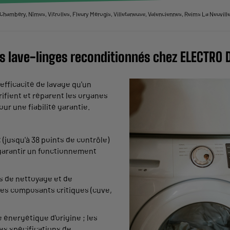
hambéry, Nîmes, Vitrolles, Fleury Mérogis, Villetaneuse, Valenciennes, Reims La Neuvillet
s lave-linges reconditionnés chez ELECTRO 
efficacité de lavage qu'un
rifient et réparent les organes
ur une fiabilité garantie.
(jusqu'à 38 points de contrôle)
 garantir un fonctionnement
us de nettoyage et de
les composants critiques (cuve,
 énergétique d'origine ; les
es spécifications de