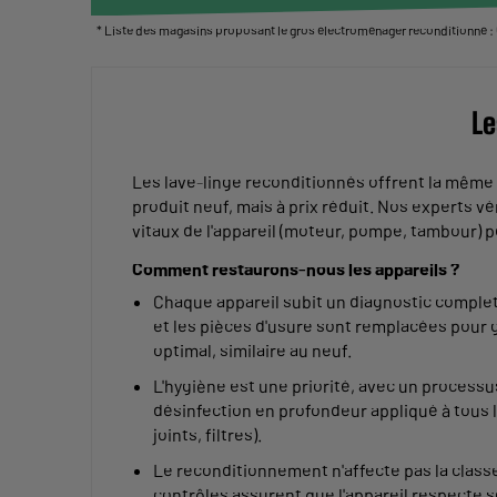
* Liste des magasins proposant le gros électroménager reconditionné : C
Le
Les lave-linge reconditionnés offrent la même 
produit neuf, mais à prix réduit. Nos experts vé
vitaux de l'appareil (moteur, pompe, tambour) po
Comment restaurons-nous les appareils ?
Chaque appareil subit un diagnostic complet 
et les pièces d'usure sont remplacées pour
optimal, similaire au neuf.
L'hygiène est une priorité, avec un process
désinfection en profondeur appliqué à tous 
joints, filtres).
Le reconditionnement n'affecte pas la classe
contrôles assurent que l'appareil respecte s