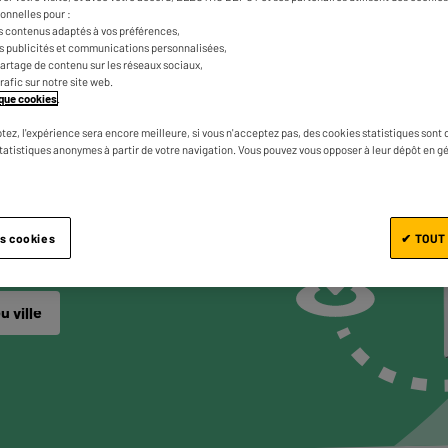
onnelles pour :
s contenus adaptés à vos préférences,
es publicités et communications personnalisées,
e partage de contenu sur les réseaux sociaux,
trafic sur notre site web.
VE-LINGE
tique cookies
.
NÉS
tez, l'expérience sera encore meilleure, si vous n'acceptez pas, des cookies statistiques sont 
statistiques anonymes à partir de votre navigation. Vous pouvez vous opposer à leur dépôt en g
VOUS
ir les produits
es cookies
✔ TOUT
u ville