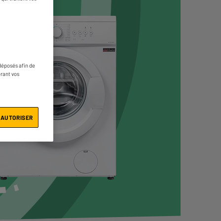
déposés afin de
érant vos
 AUTORISER