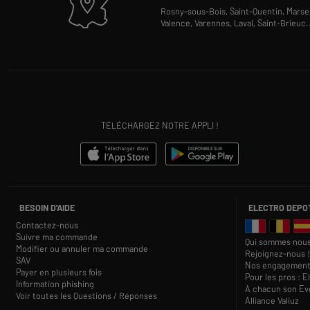
Rosny-sous-Bois,
Saint-Quentin,
Marsei
Valence,
Varennes,
Laval,
Saint-Brieuc
.
TÉLÉCHARGEZ NOTRE APPLI !
BESOIN D'AIDE
ELECTRO DEPO
Contactez-nous
Suivre ma commande
Qui sommes nous
Modifier ou annuler ma commande
Rejoignez-nous !
SAV
Nos engagement
Payer en plusieurs fois
Pour les pros : E
Information phishing
À chacun son Eve
Voir toutes les Questions / Réponses
Alliance Valiuz