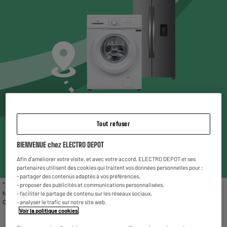
Choisissez un magasin* pour voir les produits
Tout refuser
disponibles
BIENVENUE chez ELECTRO DEPOT
Entrez votre code postal ou ville
Afin d'améliorer votre visite, et avec votre accord, ELECTRO DEPOT et ses
partenaires utilisent des cookies qui traitent vos données personnelles pour :
- partager des contenus adaptés à vos préférences,
* Liste des magasins proposant le gros électroménager reconditionné : Chambéry,
- proposer des publicités et communications personnalisées,
Nîmes, Vitrolles, Fleury Mérogis, Villetaneuse, Valenciennes, Reims La Neuvillette,
- faciliter le partage de contenu sur les réseaux sociaux,
Charleville-Mézières et Rivesaltes.
- analyser le trafic sur notre site web.
Voir la politique cookies
.