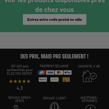
de chez vous
Entrez votre code postal ou ville
DES PRIX, MAIS PAS SEULEMENT !
157 407 avis
PAIEMENT SÉCURISÉ
GARANTIE À VIE
authentifiés pour
ELECTRO DEPOT
★★★★★
★★★★★
4,3
SERVICE APRÈS-
QUESTIONS /
SERVICE CLIENT
VENTE
RÉPONSES