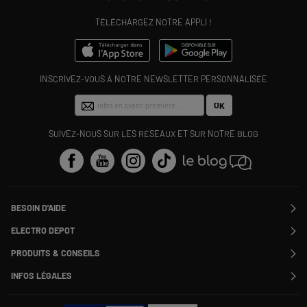
TÉLÉCHARGEZ NOTRE APPLI !
INSCRIVEZ-VOUS À NOTRE NEWSLETTER PERSONNALISÉE
OK
SUIVEZ-NOUS SUR LES RÉSEAUX ET SUR NOTRE BLOG
BESOIN D'AIDE
Contactez-nous
ELECTRO DEPOT
Suivre ma commande
Modifier ou annuler ma commande
PRODUITS & CONSEILS
SAV
Qui sommes nous ?
Nos marques
Payer en plusieurs fois
INFOS LÉGALES
Rejoignez-nous !
Les avis du site
Information phishing
Nos engagements RSE
Infos légales
Nos catégories phares
Voir toutes les Questions / Réponses
Pour les pros : Electro Des Pros
CGV
Le moins cher