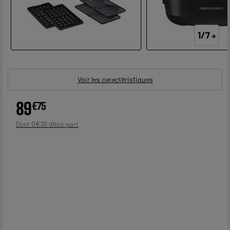
1/7
Voir les caractéristiques
89
€
75
0
€
36
Dont