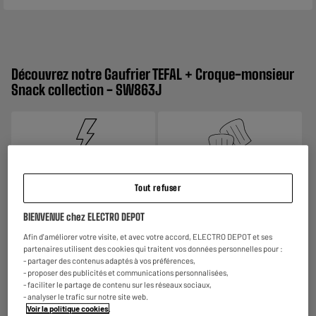
Découvrez notre Gaufrier TEFAL + Croque-monsieur
Snack collection - SW863J
Puissance
Nombre de parts
Tout refuser
700 watts
Appareil adapté pour réaliser
BIENVENUE chez ELECTRO DEPOT
2 parts, soit environ 1 à 2
Afin d'améliorer votre visite, et avec votre accord, ELECTRO DEPOT et ses
personnes.
partenaires utilisent des cookies qui traitent vos données personnelles pour :
- partager des contenus adaptés à vos préférences,
- proposer des publicités et communications personnalisées,
- faciliter le partage de contenu sur les réseaux sociaux,
- analyser le trafic sur notre site web.
Voir la politique cookies
.