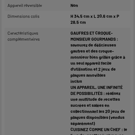
Appareil réversible
Non
Dimensions colis
H 34,5 cm x L 20,6 cm x P
28,5 cm
Caractéristiques
GAUFRES ET CROQUE-
complémentaires
MONSIEUR GOURMANDS :
savourez de délicieuses
gaufres et des croque-
monsieur bien grillés grâce à
un seul appareil facile
d'utilisation et 2 jeux de
plaques amovibles
inclus
UN APPAREIL, UNE INFINITÉ
DE POSSIBILITÉS : réalisez
une multitude de recettes
sucrées et salées en
collectionnant les 20 jeux de
plaques disponibles (vendus
séparément)
CUISINEZ COMME UN CHEF : le