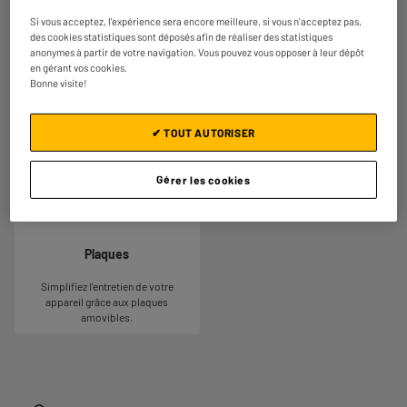
Si vous acceptez, l'expérience sera encore meilleure, si vous n'acceptez pas,
des cookies statistiques sont déposés afin de réaliser des statistiques
Nombre de parts
Croque +
anonymes à partir de votre navigation. Vous pouvez vous opposer à leur dépôt
en gérant vos cookies.
Appareil adapté pour réaliser
Faites une économie de place grâce
Bonne visite!
à cet appareil double fonction :
2 parts, soit environ 1 à 2
Croque et gaufrier.
personnes.
✔ TOUT AUTORISER
Gérer les cookies
Plaques
Simplifiez l’entretien de votre
appareil grâce aux plaques
amovibles.