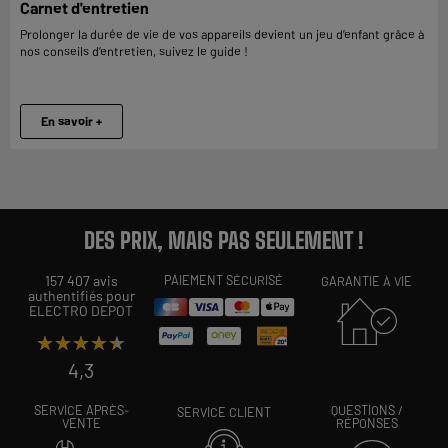
Carnet d'entretien
Prolonger la durée de vie de vos appareils devient un jeu d’enfant grâce à
nos conseils d’entretien, suivez le guide !
En savoir +
DES PRIX, MAIS PAS SEULEMENT !
157 407 avis
PAIEMENT SÉCURISÉ
GARANTIE À VIE
authentifiés pour
ELECTRO DEPOT
★★★★★
★★★★★
4,3
SERVICE APRÈS-
QUESTIONS /
SERVICE CLIENT
VENTE
RÉPONSES