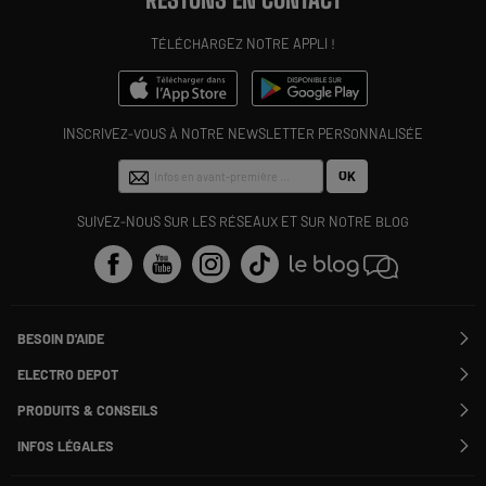
TÉLÉCHARGEZ NOTRE APPLI !
INSCRIVEZ-VOUS À NOTRE NEWSLETTER PERSONNALISÉE
OK
SUIVEZ-NOUS SUR LES RÉSEAUX ET SUR NOTRE BLOG
BESOIN D'AIDE
Contactez-nous
ELECTRO DEPOT
Suivre ma commande
Modifier ou annuler ma commande
PRODUITS & CONSEILS
SAV
Qui sommes nous ?
Nos marques
Payer en plusieurs fois
INFOS LÉGALES
Rejoignez-nous !
Les avis du site
Information phishing
Nos engagements RSE
Infos légales
Nos catégories phares
Voir toutes les Questions / Réponses
Pour les pros : Electro Des Pros