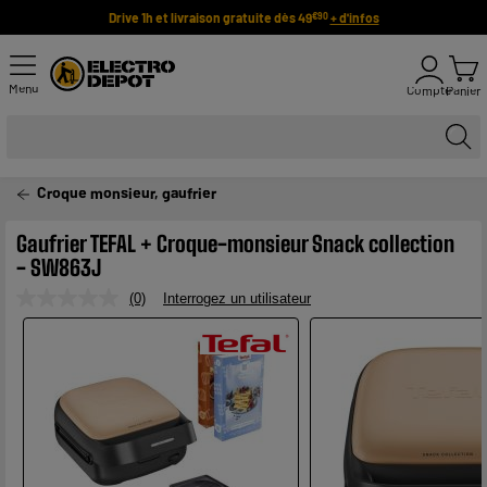
Drive 1h et livraison gratuite dès 49
+ d'infos
€90
Menu
Compte
Panier
Croque monsieur, gaufrier
Gaufrier TEFAL + Croque-monsieur Snack collection
- SW863J
(0)
Interrogez un utilisateur
Aucune
valeur
de
notation.
Lien
sur
la
même
page.