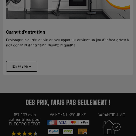
Carnet d'entretien
Prolonger la durée de vie de vos appareils devient un jeu d’enfant grâce à
nos conseils d’entretien, suivez le guide !
En savoir +
DES PRIX, MAIS PAS SEULEMENT !
157 407 avis
PAIEMENT SÉCURISÉ
GARANTIE À VIE
authentifiés pour
ELECTRO DEPOT
★★★★★
★★★★★