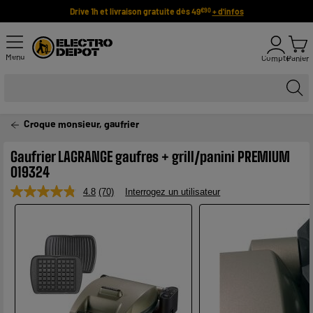
Drive 1h et livraison gratuite dès 49
+ d'infos
€90
Menu
Compte
Panier
Croque monsieur, gaufrier
Gaufrier LAGRANGE gaufres + grill/panini PREMIUM
019324
4.8
(70)
Interrogez un utilisateur
Lire
70
avis.
Lien
sur
la
même
page.