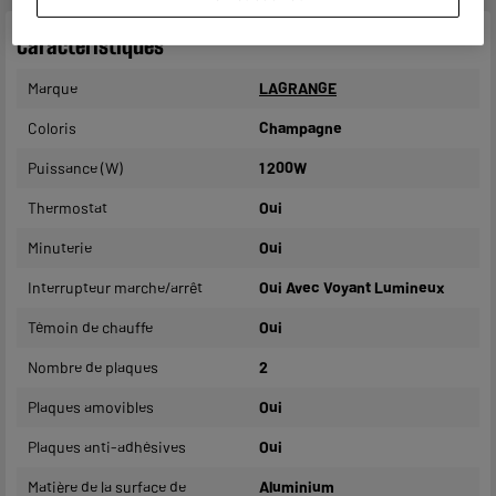
Caractéristiques
Marque
LAGRANGE
Coloris
Champagne
Puissance (W)
1 200W
Thermostat
Oui
Minuterie
Oui
Interrupteur marche/arrêt
Oui Avec Voyant Lumineux
Témoin de chauffe
Oui
Nombre de plaques
2
Plaques amovibles
Oui
Plaques anti-adhésives
Oui
Matière de la surface de
Aluminium