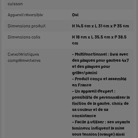
cuisson
Appareil réversible
Oui
Dimensions produit
H 14,5 cm x L 31 cm x P 35 cm
Dimensions colis
H 18 cm x L 35,5 cm x P 38,5
cm
Caractéristiques
- Multifonctionnel : livré avec
complémentaires
des plaques pour gaufres 4x7
et des plaques pour
griller/panini
- Produit conçu et assemblé
en France
- Un appareil d'expert :
possibilité de personnaliser la
finition de la gaufre, choix de
sa couleur et de sa
consistance
- Facile à utiliser : ses voyants
lumineux indiquent la mise
sous tension (orange) ainsi