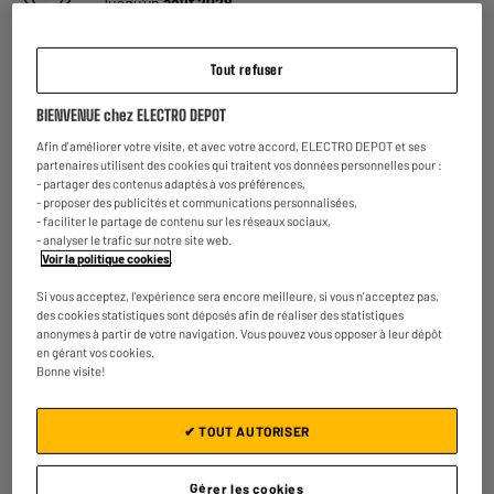
Jusqu'en
août 2028
Reprise de votre ancien appareil
Tout refuser
C'est
gratuit !
En savoir +
BIENVENUE chez ELECTRO DEPOT
ELECTROSÛR
Une assurance à vie à partir de
6€/mois
pour couvrir les
Afin d'améliorer votre visite, et avec votre accord, ELECTRO DEPOT et ses
appareils de votre foyer achetés chez nous ou ailleurs.
partenaires utilisent des cookies qui traitent vos données personnelles pour :
En savoir +
- partager des contenus adaptés à vos préférences,
- proposer des publicités et communications personnalisées,
- faciliter le partage de contenu sur les réseaux sociaux,
Consommez plus responsable, économisez
- analyser le trafic sur notre site web.
plus
Voir la politique cookies
.
Notre objectif : réduire de
50% nos émissions
de CO2
par produit vendu d'ici 2030.
En savoir +
Si vous acceptez, l'expérience sera encore meilleure, si vous n'acceptez pas,
des cookies statistiques sont déposés afin de réaliser des statistiques
anonymes à partir de votre navigation. Vous pouvez vous opposer à leur dépôt
Retours et échanges gratuits
en gérant vos cookies.
- Retours
gratuits
dans
tous les magasins ELECTRO
Bonne visite!
DEPOT de France
(
voir conditions
).
- Retours par voie postale : vos colis retours sont traités
dans le magasin le plus proche de chez vous pour limiter
✔ TOUT AUTORISER
les trajets et donc l’impact sur la planète. Les frais de
retour par voie postale restent à votre charge.
Gérer les cookies