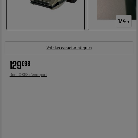
1/4
Voir les caractéristiques
129
€
98
0
€
98
Dont