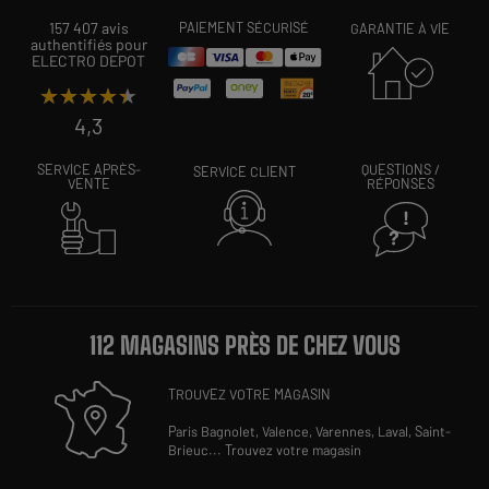
157 407 avis
PAIEMENT SÉCURISÉ
GARANTIE À VIE
authentifiés pour
ELECTRO DEPOT
★★★★★
★★★★★
4,3
SERVICE APRÈS-
QUESTIONS /
SERVICE CLIENT
VENTE
RÉPONSES
112 MAGASINS PRÈS DE CHEZ VOUS
TROUVEZ VOTRE MAGASIN
Paris Bagnolet,
Valence,
Varennes,
Laval,
Saint-
Brieuc
...
Trouvez votre magasin