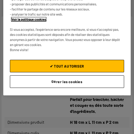
- proposer des publicités et communications personnalisées,
- faciliter le partage de contenu sur les réseaux sociaux,
- analyser le trafic sur notre site web.
Voir la politique cookies
.
Caractéristiques
Si vous acceptez, l'expérience sera encore meilleure, si vous n'acceptez pas,
des cookies statistiques sont déposés afin de réaliser des statistiques
Type de produit
Couteaux
anonymes à partir de votre navigation. Vous pouvez vous opposer à leur dépôt
en gérant vos cookies.
Coloris
Plusieurs coloris
Bonne visite!
Matière principale
Inox
✔ TOUT AUTORISER
Caractéristiques
Set de 2 couteaux lame inox 9
complémentaires
cm
Manche soft touch couleur
Gérer les cookies
(au choix en magasin,
aléatoire si envoi à distance)
Parfait pour trancher, hacher
et couper en dés toute sorte
d'ingrédients.
Dimensions produit
H 18 cm x L 11 cm x P 2 cm
Dimensions colis
H 18 cm x L 11 cm x P 2 cm