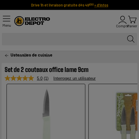
Drive 1h et livraison gratuite dès 49
+ d'infos
€90
Menu
Compte
Panier
Ustensiles de cuisine
Set de 2 couteaux office lame 9cm
5.0
(1)
Interrogez un utilisateur
Lire
1
avis.
Lien
sur
la
même
page.