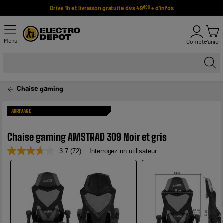
Drive 1h et livraison gratuite dès 49
+ d'infos
€90
Menu
Compte
Panier
Chaise gaming
ARRIVAGE
Chaise gaming AMSTRAD 309 Noir et gris
3.7
(72)
Interrogez un utilisateur
Lire
72
avis.
Lien
sur
la
même
page.