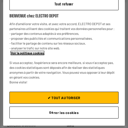
Tout refuser
Caractéristiques
BIENVENUE chez ELECTRO DEPOT
Marque
AMSTRAD
Afin d'améliorer votre visite, et avec votre accord, ELECTRO DEPOT et ses
partenaires utilisent des cookies qui traitent vos données personnelles pour :
Type de produit
Fauteuil Gaming
- partager des contenus adaptés à vos préférences,
- proposer des publicités et communications personnalisées,
Coloris
Gris
- faciliter le partage de contenu sur les réseaux sociaux,
- analyser le trafic sur notre site web.
Matière principale
Tissu
Voir la politique cookies
.
Hauteur réglable
Oui
Si vous acceptez, l'expérience sera encore meilleure, si vous n'acceptez pas,
des cookies statistiques sont déposés afin de réaliser des statistiques
anonymes à partir de votre navigation. Vous pouvez vous opposer à leur dépôt
Accoudoirs
Fixe
en gérant vos cookies.
Bonne visite!
Densité mousse (kg/m3)
50
Poids maximum supporté
130kg
✔ TOUT AUTORISER
Dossier inclinable
Oui
Gérer les cookies
Inclinaison maximale
135°
Bascule d’assise
Non