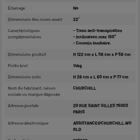
Éclairage
No
Dimensions des roues avant
22"
Caractéristiques
- Tissu anti-transpiration
complémentaires
- Inclinaison max 150°
- Coussin lombaire.
Dimensions produit
H 122 cm x L 58 cm x P 58 cm
Poids brut
14kg
Dimensions colis
H 28 cm x L 60 cm x P 77 cm
Nom du fabricant, raison
CHURCHILL
sociale ou marque déposée
Adresse postale
20 RUE SAINT GILLES 75003
PARIS
Adresse électronique
ASSISTANCE@CHURCHILL.WO
RLD