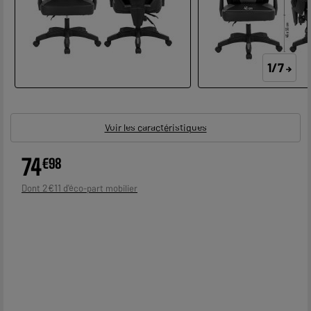
1/7
Voir les caractéristiques
74
€
98
2
€
11
Dont