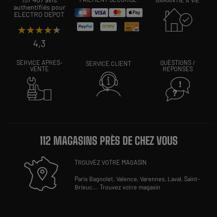
GARANTIE À VIE
authentifiés pour
ELECTRO DEPOT
★★★★★
★★★★★
4,3
SERVICE APRÈS-
QUESTIONS /
SERVICE CLIENT
VENTE
RÉPONSES
112 MAGASINS PRÈS DE CHEZ VOUS
TROUVEZ VOTRE MAGASIN
Paris Bagnolet,
Valence,
Varennes,
Laval,
Saint-
Brieuc
...
Trouvez votre magasin