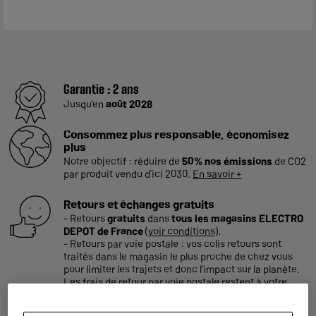
Garantie :
2 ans
Jusqu'en
août 2028
Consommez plus responsable, économisez
plus
Notre objectif : réduire de
50% nos émissions
de CO2
par produit vendu d'ici 2030.
En savoir +
Retours et échanges gratuits
- Retours
gratuits
dans
tous les magasins ELECTRO
DEPOT de France
(
voir conditions
).
- Retours par voie postale : vos colis retours sont
traités dans le magasin le plus proche de chez vous
pour limiter les trajets et donc l’impact sur la planète.
Les frais de retour par voie postale restent à votre
charge.