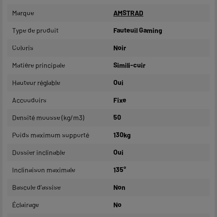
Marque
AMSTRAD
Type de produit
Fauteuil Gaming
Coloris
Noir
Matière principale
Simili-cuir
Hauteur réglable
Oui
Accoudoirs
Fixe
Densité mousse (kg/m3)
50
Poids maximum supporté
130kg
Dossier inclinable
Oui
Inclinaison maximale
135°
Bascule d’assise
Non
Éclairage
No