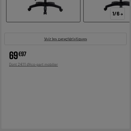
1/6
Voir les caractéristiques
69
€
97
2
€
11
Dont