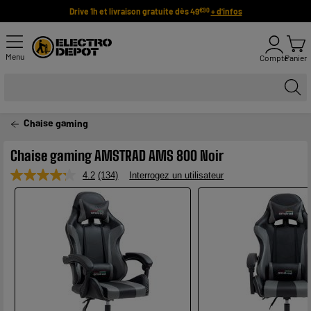
Drive 1h et livraison gratuite dès 49
+ d'infos
€90
Menu
Compte
Panier
Chaise gaming
Chaise gaming AMSTRAD AMS 800 Noir
4.2
(134)
Interrogez un utilisateur
Lire
134
avis.
Lien
sur
la
même
page.