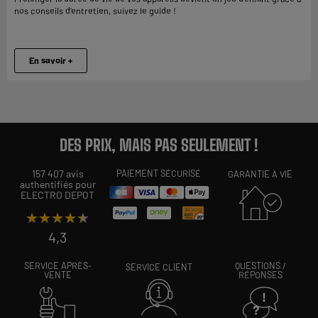
nos conseils d’entretien, suivez le guide !
En savoir +
DES PRIX, MAIS PAS SEULEMENT !
157 407 avis
PAIEMENT SÉCURISÉ
GARANTIE À VIE
authentifiés pour
ELECTRO DEPOT
★★★★★
★★★★★
4,3
SERVICE APRÈS-
QUESTIONS /
SERVICE CLIENT
VENTE
RÉPONSES