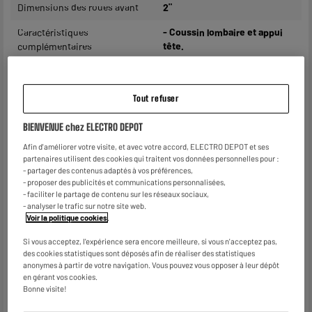
Dimensions des roues avant
2"
Caractéristiques
- Coussin lombaire et appui
complémentaires
tête.
Dimensions produit
H 125 cm x L 61 cm x P 50 cm
Poids brut
15,2kg
Tout refuser
Dimensions colis
H 80 cm x L 59 cm x P 25,5
BIENVENUE chez ELECTRO DEPOT
cm
Afin d'améliorer votre visite, et avec votre accord, ELECTRO DEPOT et ses
partenaires utilisent des cookies qui traitent vos données personnelles pour :
Nom du fabricant, raison
CHURCHILL
- partager des contenus adaptés à vos préférences,
sociale ou marque déposée
- proposer des publicités et communications personnalisées,
- faciliter le partage de contenu sur les réseaux sociaux,
Adresse postale
20 RUE SAINT GILLES 75003
- analyser le trafic sur notre site web.
PARIS
Voir la politique cookies
.
Adresse électronique
ASSISTANCE@CHURCHILL.WO
Si vous acceptez, l'expérience sera encore meilleure, si vous n'acceptez pas,
RLD
des cookies statistiques sont déposés afin de réaliser des statistiques
anonymes à partir de votre navigation. Vous pouvez vous opposer à leur dépôt
Code article
982171
en gérant vos cookies.
Bonne visite!
Disponibilité pièces détachées
3 ans date de fabrication