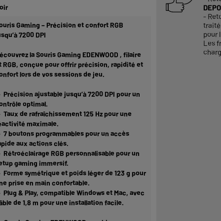
oir
DEPO
- Ret
ouris Gaming – Précision et confort RGB
trait
pour l
usqu’à 7200 DPI
Les f
charg
écouvrez la Souris Gaming EDENWOOD , filaire
t RGB, conçue pour offrir précision, rapidité et
onfort lors de vos sessions de jeu.
 Précision ajustable jusqu’à 7200 DPI pour un
ontrôle optimal.
 Taux de rafraîchissement 125 Hz pour une
éactivité maximale.
 7 boutons programmables pour un accès
apide aux actions clés.
 Rétroéclairage RGB personnalisable pour un
etup gaming immersif.
 Forme symétrique et poids léger de 123 g pour
ne prise en main confortable.
 Plug & Play, compatible Windows et Mac, avec
âble de 1,8 m pour une installation facile.