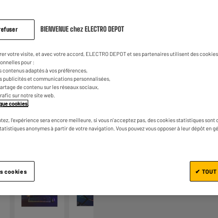
9
€
98
avis.
Lien
sur
la
0
€
05
BIENVENUE chez ELECTRO DEPOT
Dont
refuser
même
page.
rer votre visite, et avec votre accord, ELECTRO DEPOT et ses partenaires utilisent des cookies 
onnelles pour :
s contenus adaptés à vos préférences,
es publicités et communications personnalisées,
e partage de contenu sur les réseaux sociaux,
trafic sur notre site web.
tique cookies
.
tez, l'expérience sera encore meilleure, si vous n'acceptez pas, des cookies statistiques sont 
Ajouter au panier
statistiques anonymes à partir de votre navigation. Vous pouvez vous opposer à leur dépôt en g
1/5
es cookies
✔ TOUT