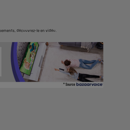
uipements,
découvrez-le en vidéo
.