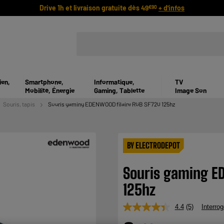
Drive 1h et livraison gratuite dès 49
+ d'infos
€90
ien,
Smartphone,
Informatique,
TV
Mobilité, Énergie
Gaming, Tablette
Image Son
Souris, tapis
Souris gaming EDENWOOD filaire RGB SF720 125hz
BY ELECTRODEPOT
Souris gaming E
125hz
4.4
(5)
Interrog
Lire
5