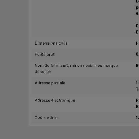
L
p
e
D
E
Dimensions colis
H
Poids brut
0
Nom du fabricant, raison sociale ou marque
E
déposée
Adresse postale
1
T
Adresse électronique
P
R
Code article
1