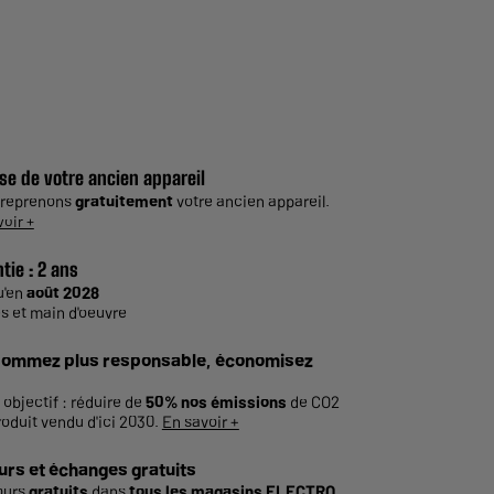
se de votre ancien appareil
 reprenons
gratuitement
votre ancien appareil.
voir +
tie :
2 ans
u'en
août 2028
s et main d'oeuvre
ommez plus responsable, économisez
 objectif : réduire de
50% nos émissions
de CO2
roduit vendu d'ici 2030.
En savoir +
urs et échanges gratuits
ours
gratuits
dans
tous les magasins ELECTRO