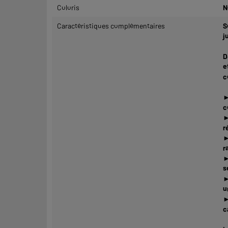
Coloris
N
Caractéristiques complémentaires
S
j
D
e
c
►
c
►
r
►
r
►
s
►
u
►
c