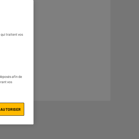
qui traitent vos
déposés afin de
érant vos
 AUTORISER