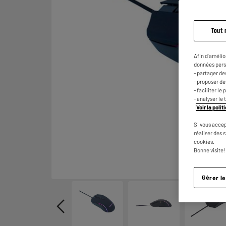
Tout 
Afin d'amélio
données pers
- partager de
- proposer d
- faciliter l
- analyser le 
Voir la poli
Si vous accep
réaliser des 
cookies.
Bonne visite!
Gérer l