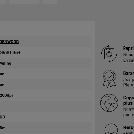
DENWOOD
Repri
ouris filaire
Nous
En sa
aming
Garan
on
Jusq
on
Pièce
 200dpi
Cons
plus
Notre
par p
GB
Reto
,5m
- Ret