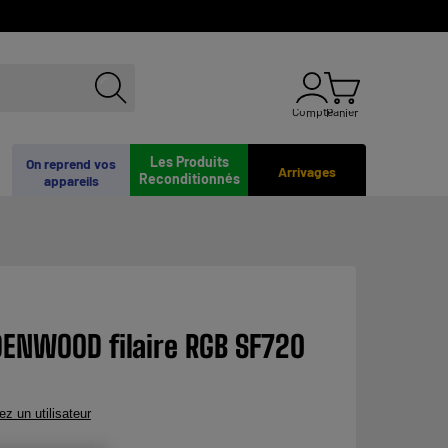
Compte
Panier
Les Produits
On reprend vos
Arrivages
Reconditionnés
appareils
DENWOOD filaire RGB SF720
ez un utilisateur