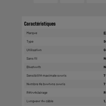
Caractéristiques
Marque
E
Type
S
Utilisation
G
Sans fil
N
Bluetooth
N
Sensibilité maximale souris
7
Nombre de boutons souris
7
Rétroéclairage
R
Longueur du câble
1