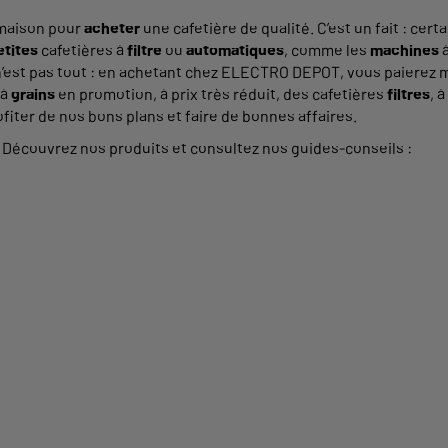
 maison pour
acheter
une cafetière de qualité. C’est un fait : cer
etites
cafetières à
filtre
ou
automatiques
, comme les
machines
n’est pas tout : en achetant chez ELECTRO DEPOT, vous paierez 
 à
grains
en promotion, à prix très réduit, des cafetières
filtres
, 
iter de nos bons plans et faire de bonnes affaires.
 ? Découvrez nos produits et consultez nos guides-conseils :