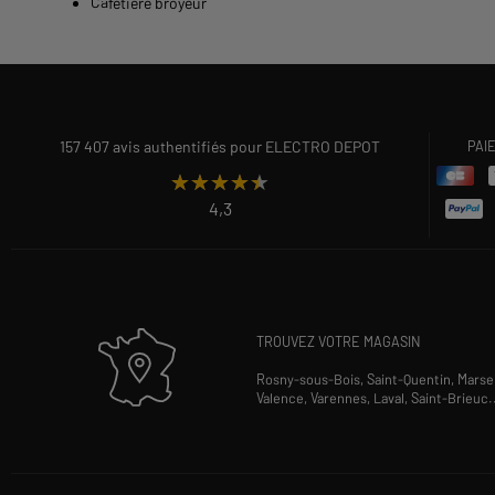
Cafetière broyeur
157 407 avis authentifiés pour ELECTRO DEPOT
PAI
★★★★★
★★★★★
4,3
TROUVEZ VOTRE MAGASIN
Rosny-sous-Bois,
Saint-Quentin,
Marsei
Valence,
Varennes,
Laval,
Saint-Brieuc
.