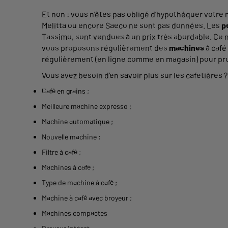
Et non : vous n’êtes pas obligé d’hypothéquer votre
Melitta ou encore Saeco ne sont pas données. Les
p
Tassimo, sont vendues à un prix très abordable. Ce 
vous proposons régulièrement des
machines
à café
régulièrement (en ligne comme en magasin) pour prof
Vous avez besoin d’en savoir plus sur les cafetières
Café en grains
;
Meilleure machine expresso
;
Machine automatique
;
Nouvelle machine
;
Filtre à café
;
Machines à café
;
Type de machine à café
;
Machine à café avec broyeur
;
Machines compactes