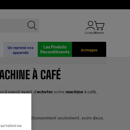
Compte
Panier
Les Produits
On reprend vos
Arrivages
Reconditionnés
appareils
ACHINE
À CAFÉ
 à savoir avant d’
acheter
votre
machine
à café.
ble avec un conditionnement seulement, voire deux.
qui traitent vos