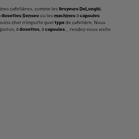
taines cafetières, comme les
broyeurs
DeLonghi
,
à
dosettes
Senseo
ou les
machines
à
capsules
moins cher n’importe quel
type
de cafetière. Nous
à piston, à
dosettes
, à
capsules
… rendez-nous visite