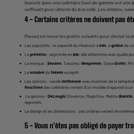
Investir dans une cafetière haut de gamme est une 
suffisant pour obtenir du bon café. Les arômes, saveu
4 - Certains critères ne doivent pas êt
Passez en revue les points suivants pour choisir la m
Les capacités : la capacité du réservoir à
eau
, à
grains
de caf
La
pression
: exprimée en
bar
, elle détermine avec quelle pu
La marque :
Senseo
, Tassimo,
Nespresso
, Dolce
Gusto
, Ph
Le
nombre
de
tasses
accepté.
Les options : carafe
isotherme
avec maintien de la températ
fonctions
des cafetières varient d’un modèle d’appareil à un
La gamme :
DeLonghi
Dinamica, Magnifica, Melitta
Barista
appareils.
Le design et les dimensions : ces critères varient énormémen
5 - Vous n’êtes pas obligé de payer tr