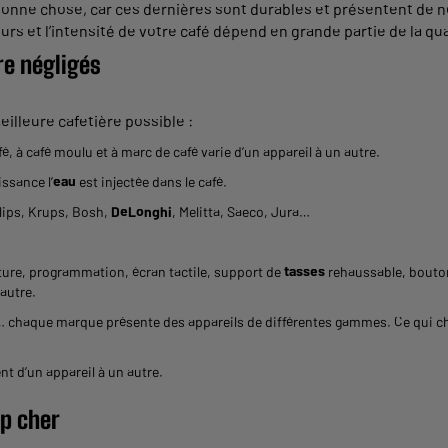
bonne chose, car ces dernières sont durables et présentent de 
rs et l’intensité de votre café dépend en grande partie de la qual
re négligés
eilleure cafetière possible :
é, à café moulu et à marc de café varie d’un appareil à un autre.
issance l’
eau
est injectée dans le café.
ilips, Krups, Bosh,
DeLonghi
, Melitta, Saeco, Jura…
ure, programmation, écran tactile, support de
tasses
rehaussable, bout
 autre.
… chaque marque présente des appareils de différentes gammes. Ce qui chan
t d’un appareil à un autre.
op cher