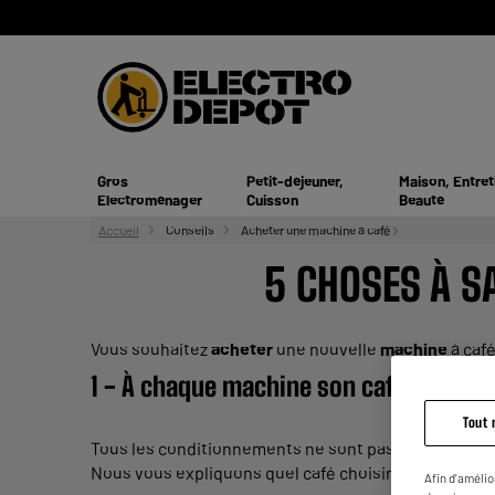
Gros
Petit-déjeuner,
Maison, Entret
Electroménager
Cuisson
Beauté
Accueil
Conseils
Acheter une machine à café
5 CHOSES À S
Vous souhaitez
acheter
une nouvelle
machine
à café
1 - À chaque
machine
son café
Tout 
Tous les conditionnements ne sont pas compatibles
Nous vous expliquons quel café choisir avec quelle
Afin d'amélio