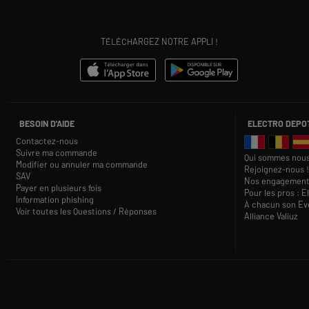
TÉLÉCHARGEZ NOTRE APPLI !
BESOIN D'AIDE
ELECTRO DEPO
Contactez-nous
Suivre ma commande
Qui sommes nous
Modifier ou annuler ma commande
Rejoignez-nous !
SAV
Nos engagement
Payer en plusieurs fois
Pour les pros : E
Information phishing
À chacun son Eve
Voir toutes les Questions / Réponses
Alliance Valiuz