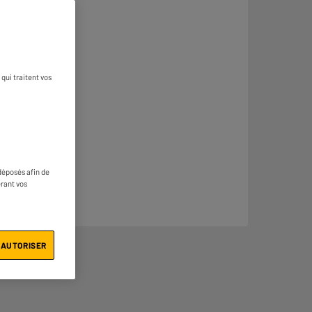
qui traitent vos
déposés afin de
érant vos
 AUTORISER