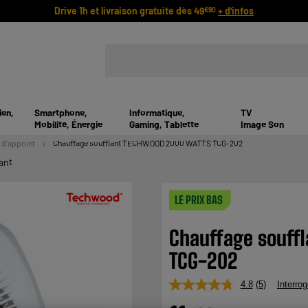
Drive 1h et livraison gratuite dès 49
+ d'infos
€90
ien,
Smartphone,
Informatique,
TV
Mobilité, Énergie
Gaming, Tablette
Image Son
 d'appoint
Chauffage soufflant TECHWOOD 2000 WATTS TCG-202
ant
LE PRIX BAS
Chauffage souff
TCG-202
4.8
(5)
Interrog
Lire
5