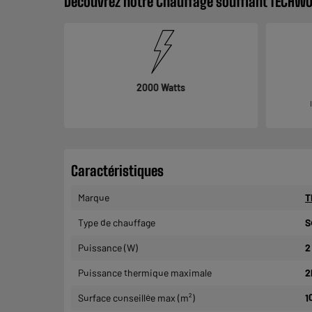
Découvrez notre Chauffage soufflant TECHW
2000 Watts
Caractéristiques
Marque
T
Type de chauffage
S
Puissance (W)
2
Puissance thermique maximale
2
Surface conseillée max (m²)
1