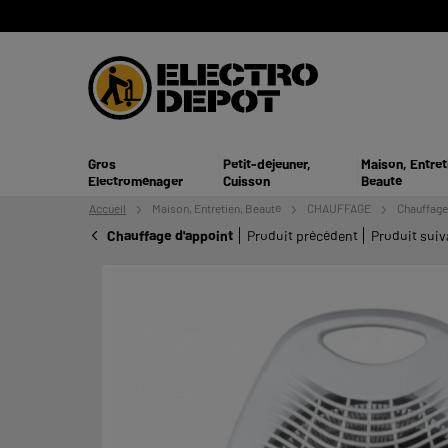
Gros
Petit-déjeuner,
Maison, Entret
Electroménager
Cuisson
Beauté
Accueil
Maison, Entretien,
Beauté
CHAUFFAGE
Chauffage
Chauffage d'appoint
Produit précédent
Produit suiv