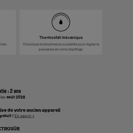
Thermostat mécanique
mide.
Choisissez la température souhaitée pour réguler la
puissance de votre chauffage.
tie :
2 ans
u'en
août 2028
ise de votre ancien appareil
gratuit !
En savoir +
CTROSÛR