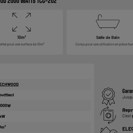
OOD 2000 WATTS TCG-202
10m²
Salle de Bain
Idéal pour une surface de 10m²
Conçu pour une utilisation en pièce hu
ECHWOOD
Garan
oufflant
Jusq
 000W
Repr
C'est
kW
0m²
ELE