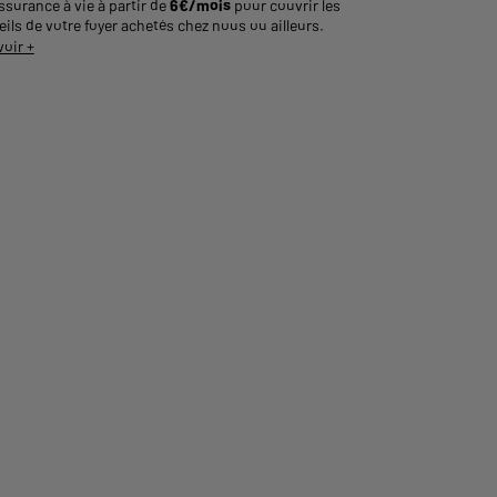
ssurance à vie à partir de
6€/mois
pour couvrir les
ils de votre foyer achetés chez nous ou ailleurs.
voir +