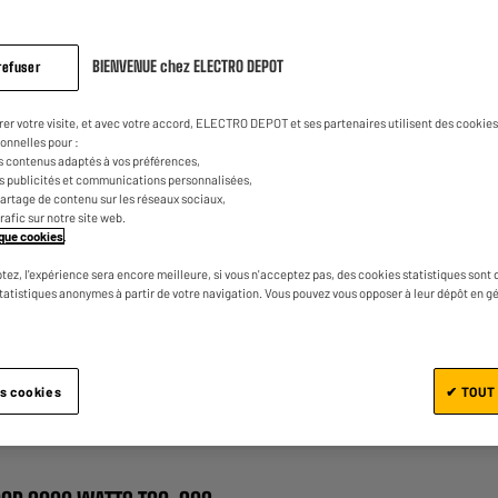
11
€
98
avis.
Lien
sur
la
1
€
04
BIENVENUE chez ELECTRO DEPOT
Dont
refuser
même
page.
rer votre visite, et avec votre accord, ELECTRO DEPOT et ses partenaires utilisent des cookies 
onnelles pour :
s contenus adaptés à vos préférences,
es publicités et communications personnalisées,
e partage de contenu sur les réseaux sociaux,
trafic sur notre site web.
tique cookies
.
tez, l'expérience sera encore meilleure, si vous n'acceptez pas, des cookies statistiques sont 
Ajouter au panier
statistiques anonymes à partir de votre navigation. Vous pouvez vous opposer à leur dépôt en g
es cookies
✔ TOUT