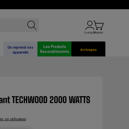
Compte
Panier
Les Produits
On reprend vos
Arrivages
Reconditionnés
appareils
lant TECHWOOD 2000 WATTS
ez un utilisateur