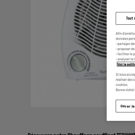
Tout 
Afin d'amélio
données pers
- partager de
- proposer d
- faciliter l
- analyser le 
Voir la poli
Si vous accep
réaliser des 
cookies.
Bonne visite!
Gérer l