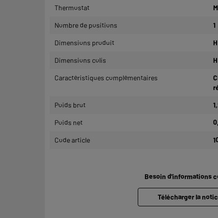
Thermostat
M
Nombre de positions
1
Dimensions produit
H
Dimensions colis
H
Caractéristiques complémentaires
C
r
Poids brut
1
Poids net
0
Code article
1
Besoin d'informations 
Télécharger la notic