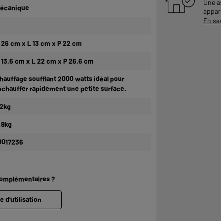
Une a
écanique
appare
En sa
 26 cm x L 13 cm x P 22 cm
 13,5 cm x L 22 cm x P 26,6 cm
hauffage soufflant 2000 watts idéal pour
échauffer rapidement une petite surface.
,2kg
,9kg
0017236
complémentaires ?
e d'utilisation