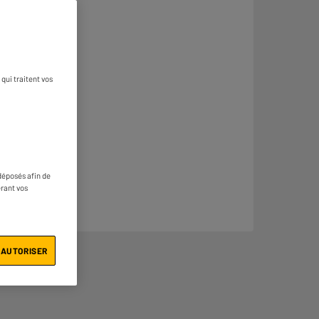
qui traitent vos
déposés afin de
érant vos
 AUTORISER