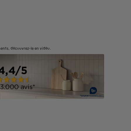
ments,
découvrez-le en vidéo
.