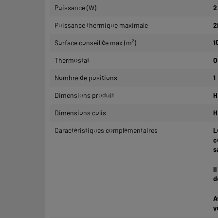
Puissance (W)
2
Puissance thermique maximale
2
Surface conseillée max (m²)
1
Thermostat
O
Nombre de positions
1
Dimensions produit
H
Dimensions colis
H
Caractéristiques complémentaires
L
c
s
I
d
A
v