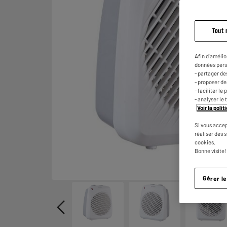
Tout 
Afin d'amélio
données pers
- partager de
- proposer d
- faciliter l
- analyser le 
Voir la poli
Si vous accep
réaliser des 
cookies.
Bonne visite!
Gérer l