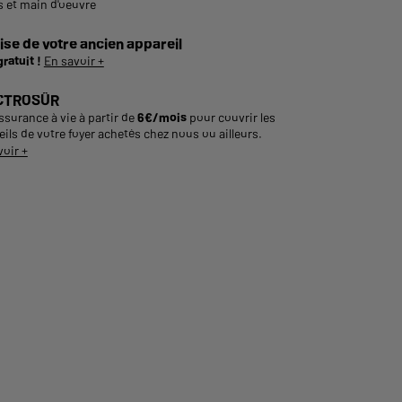
s et main d'oeuvre
ise de votre ancien appareil
gratuit !
En savoir +
CTROSÛR
ssurance à vie à partir de
6€/mois
pour couvrir les
ils de votre foyer achetés chez nous ou ailleurs.
voir +