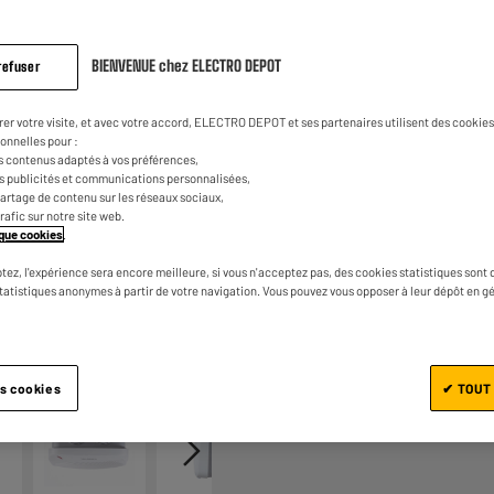
17
€
98
avis.
Lien
sur
la
1
€
04
BIENVENUE chez ELECTRO DEPOT
Dont
refuser
même
page.
rer votre visite, et avec votre accord, ELECTRO DEPOT et ses partenaires utilisent des cookies 
onnelles pour :
s contenus adaptés à vos préférences,
es publicités et communications personnalisées,
e partage de contenu sur les réseaux sociaux,
trafic sur notre site web.
tique cookies
.
tez, l'expérience sera encore meilleure, si vous n'acceptez pas, des cookies statistiques sont 
Ajouter au panier
statistiques anonymes à partir de votre navigation. Vous pouvez vous opposer à leur dépôt en g
1/6
es cookies
✔ TOUT