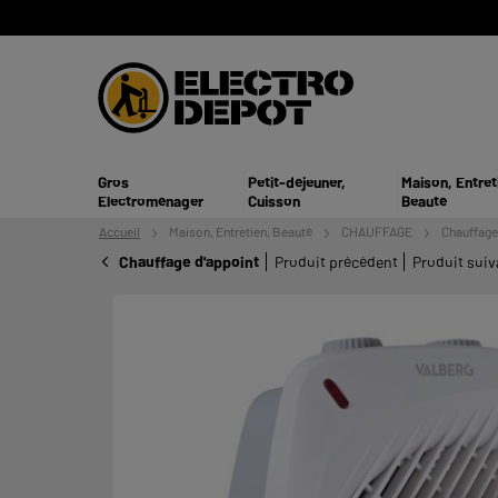
Gros
Petit-déjeuner,
Maison, Entret
Electroménager
Cuisson
Beauté
Accueil
Maison, Entretien,
Beauté
CHAUFFAGE
Chauffage
Chauffage d'appoint
Produit précédent
Produit suiv