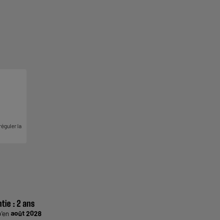
éguler la
tie :
2 ans
u'en
août 2028