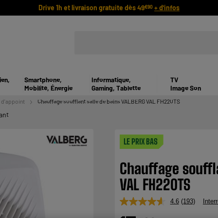
Drive 1h et livraison gratuite dès 49
+ d'infos
€90
ien,
Smartphone,
Informatique,
TV
Mobilité, Énergie
Gaming, Tablette
Image Son
 d'appoint
Chauffage soufflant salle de bains VALBERG VAL FH220TS
ant
LE PRIX BAS
Chauffage souffl
VAL FH220TS
4.6
(193)
Inter
Lire
193