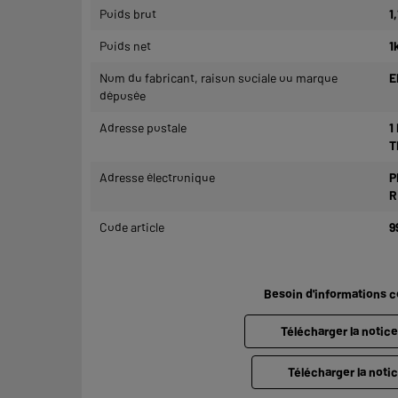
Poids brut
1
Poids net
1
Nom du fabricant, raison sociale ou marque
E
déposée
Adresse postale
1
T
Adresse électronique
P
R
Code article
9
Besoin d'informations 
Télécharger la notic
Télécharger la notic