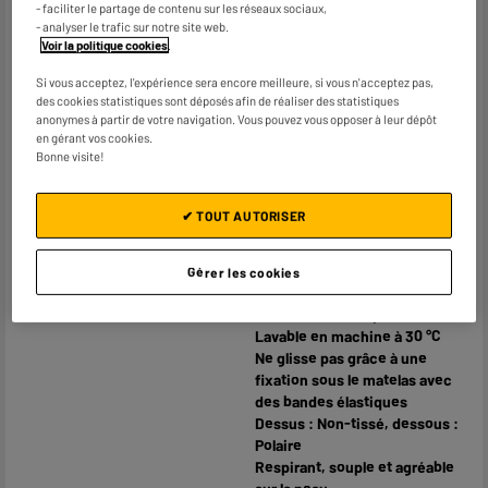
- faciliter le partage de contenu sur les réseaux sociaux,
- analyser le trafic sur notre site web.
Caractéristiques
Pour les nuits froides, le
Voir la politique cookies
.
complémentaires
chauffe-matelas TS 17 de
Beurer devient votre fidèle
Si vous acceptez, l'expérience sera encore meilleure, si vous n'acceptez pas,
compagnon qui vous offre
des cookies statistiques sont déposés afin de réaliser des statistiques
une chaleur apaisante et
anonymes à partir de votre navigation. Vous pouvez vous opposer à leur dépôt
en gérant vos cookies.
agréable. Avec sa surface en
Bonne visite!
non-tissé doux et sa
régulation précise de la
température, il garantit un
✔ TOUT AUTORISER
climat de sommeil
confortable, parfaitement
adapté à vos besoins.
Gérer les cookies
3 niveaux de température
Lavable en machine à 30 °C
Ne glisse pas grâce à une
fixation sous le matelas avec
des bandes élastiques
Dessus : Non-tissé, dessous :
Polaire
Respirant, souple et agréable