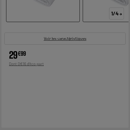
1/4
Voir les caractéristiques
29
€
99
0
€
16
Dont