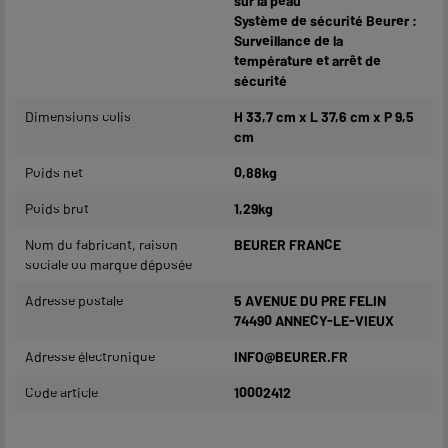
sur la peau
Système de sécurité Beurer :
Surveillance de la
température et arrêt de
sécurité
Dimensions colis
H 33,7 cm x L 37,6 cm x P 9,5
cm
Poids net
0,88kg
Poids brut
1,29kg
Nom du fabricant, raison
BEURER FRANCE
sociale ou marque déposée
Adresse postale
5 AVENUE DU PRE FELIN
74490 ANNECY-LE-VIEUX
Adresse électronique
INFO@BEURER.FR
Code article
10002412