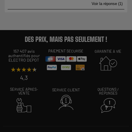
DES PRIX, MAIS PAS SEULEMENT !
157 407 avis
PAIEMENT SÉCURISÉ
GARANTIE À VIE
authentifiés pour
ELECTRO DEPOT
★★★★★
★★★★★
4,3
SERVICE APRÈS-
QUESTIONS /
SERVICE CLIENT
VENTE
RÉPONSES