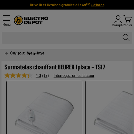
Drive 1h et livraison gratuite dès 49
+ d'infos
€90
Menu
Compte
Panier
Confort, bien-être
Surmatelas chauffant BEURER 1place - TS17
4.3
(17)
Interrogez un utilisateur
Lire
17
avis.
Lien
sur
la
même
page.