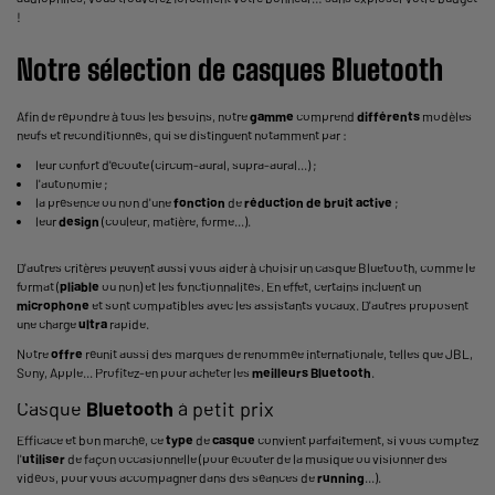
!
Notre sélection de casques Bluetooth
Afin de répondre à tous les besoins, notre
gamme
comprend
différents
modèles
neufs et reconditionnés, qui se distinguent notamment par :
leur confort d'écoute (circum-aural, supra-aural...) ;
l'autonomie ;
la présence ou non d'une
fonction
de
réduction de bruit active
;
leur
design
(couleur, matière, forme...).
D'autres critères peuvent aussi vous aider à
choisir un casque Bluetooth
, comme le
format (
pliable
ou non) et les fonctionnalités. En effet, certains incluent un
microphone
et sont compatibles avec les assistants vocaux. D'autres proposent
une charge
ultra
rapide.
Notre
offre
réunit aussi des marques de renommée internationale, telles que JBL,
Sony, Apple... Profitez-en pour acheter les
meilleurs Bluetooth
.
Casque
Bluetooth
à petit prix
Efficace et bon marché, ce
type
de
casque
convient parfaitement, si vous comptez
l'
utiliser
de façon occasionnelle (pour écouter de la musique ou visionner des
vidéos, pour vous accompagner dans des séances de
running
...).