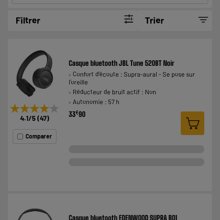
Filtrer
Trier
Casque bluetooth JBL Tune 520BT Noir
Confort d'écoute : Supra-aural - Se pose sur
l'oreille
Réducteur de bruit actif : Non
Autonomie : 57 h
★★★★★
★★★★★
€
33
90
4.1
/5
(
47
)
Comparer
Casque bluetooth EDENWOOD SUPRA B01