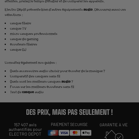
attentes, prenez le temps d'étudier et de comparer les appareils.
Electro Dépôt présente bien d'autres équipements
audio
. Découvrez aussi ces
sélections :
casque filaire
casque TV
micro casques professionnels
casque de gaming
écouteurs filaires
casque DJ
Consultez également nos guides :
Quels
accessoires audio
choisir pour écouter de la musique ?
Comparatif des casques sans fil
Quels sont les
meilleurs casques
audio
?
Focus sur les
meilleurs écouteurs
sans fil
Test de
casque
audio
DES PRIX, MAIS PAS SEULEMENT !
157 407 avis
PAIEMENT SÉCURISÉ
GARANTIE À VIE
authentifiés pour
ELECTRO DEPOT