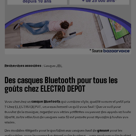
Recherches associées
:
Casque JBL
Des casques
Bluetooth
pour tous les
goûts chez ELECTRO DEPOT
Vous cherchez un
casque
Bluetooth
qui combine style, qualité sonore et petit prix
? Chez ELECTRO DEPOT, on a exactement ce qu’il vous faut ! Que ce soit pour
écouter de la musique, regarder vos séries préférées ou passer des appels en toute
liberté, notre sélection de casques sans fil est pensée pour répondre à toutes vos
envies.
Des modèles élégants pour le quotidien aux casques haut de
gamme
pour les
audiophiles, vous trouverez forcément votre bonheur… sans exploser votre budget