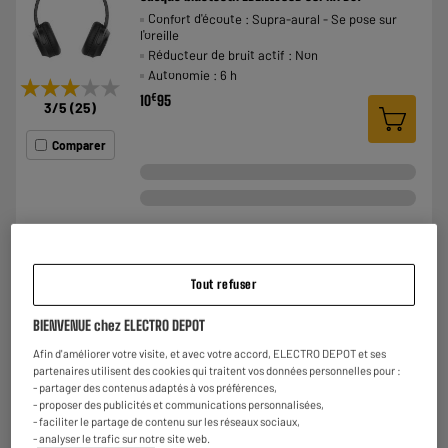
Confort d'écoute : Supra-aural - Se pose sur
l'oreille
Réducteur de bruit actif : Non
Autonomie : 6 h
★★★★★
★★★★★
€
10
95
3
/5
(
25
)
Comparer
Tout refuser
Casque Bluetooth JVC HA-S36W-B-U
BIENVENUE chez ELECTRO DEPOT
Confort d'écoute : Supra-aural - Se pose sur
l'oreille
Afin d'améliorer votre visite, et avec votre accord, ELECTRO DEPOT et ses
Réducteur de bruit actif : Non
partenaires utilisent des cookies qui traitent vos données personnelles pour :
- partager des contenus adaptés à vos préférences,
Autonomie : 35 h
★★★★★
★★★★★
- proposer des publicités et communications personnalisées,
€
24
99
4.5
/5
(
59
)
- faciliter le partage de contenu sur les réseaux sociaux,
- analyser le trafic sur notre site web.