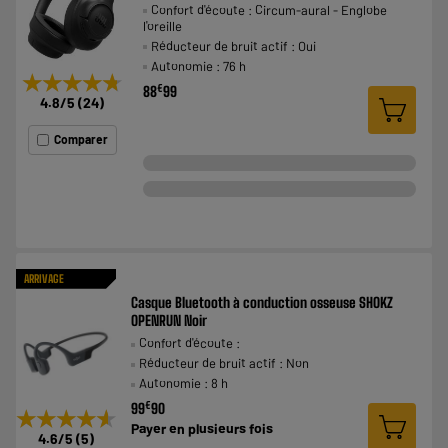
Confort d'écoute : Circum-aural - Englobe
l'oreille
Réducteur de bruit actif : Oui
Autonomie : 76 h
★★★★★
★★★★★
€
88
99
4.8
/5
(
24
)
Comparer
ARRIVAGE
Casque Bluetooth à conduction osseuse SHOKZ
OPENRUN Noir
Confort d'écoute :
Réducteur de bruit actif : Non
Autonomie : 8 h
€
99
90
★★★★★
★★★★★
Payer en
plusieurs fois
4.6
/5
(
5
)