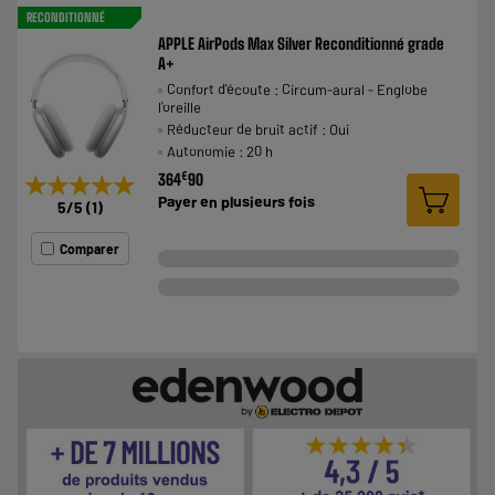
RECONDITIONNÉ
APPLE AirPods Max Silver Reconditionné grade
A+
Confort d'écoute : Circum-aural - Englobe
l'oreille
Réducteur de bruit actif : Oui
Autonomie : 20 h
€
364
90
★★★★★
★★★★★
Payer en
plusieurs fois
5
/5
(
1
)
Comparer