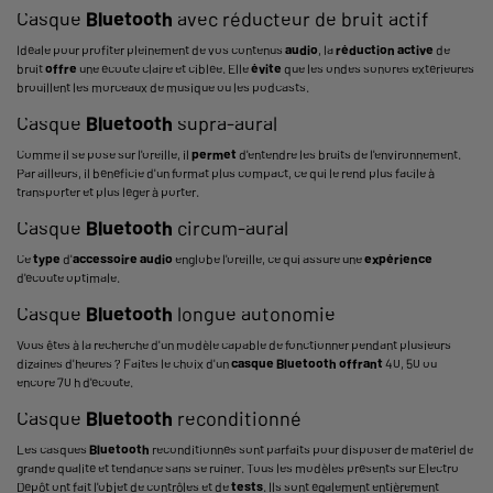
Casque
Bluetooth
avec réducteur de bruit actif
Idéale pour profiter pleinement de vos contenus
audio
, la
réduction active
de
bruit
offre
une écoute claire et ciblée. Elle
évite
que les ondes sonores extérieures
brouillent les morceaux de musique ou les podcasts.
Casque
Bluetooth
supra-aural
Comme il se pose sur l'oreille, il
permet
d'entendre les bruits de l'environnement.
Par ailleurs, il bénéficie d'un format plus compact, ce qui le rend plus facile à
transporter et plus léger à porter.
Casque
Bluetooth
circum-aural
Ce
type
d'
accessoire audio
englobe l'oreille, ce qui assure une
expérience
d'écoute optimale.
Casque
Bluetooth
longue autonomie
Vous êtes à la recherche d'un modèle capable de fonctionner pendant plusieurs
dizaines d'heures ? Faites le choix d'un
casque
Bluetooth
offrant
40, 50 ou
encore 70 h d'écoute.
Casque
Bluetooth
reconditionné
Les casques
Bluetooth
reconditionnés sont parfaits pour disposer de matériel de
grande qualité et tendance sans se ruiner. Tous les modèles présents sur Electro
Dépôt ont fait l'objet de contrôles et de
tests
. Ils sont également entièrement