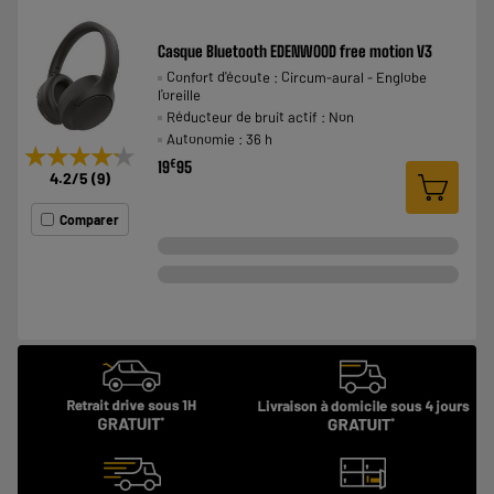
Casque Bluetooth EDENWOOD free motion V3
Confort d'écoute : Circum-aural - Englobe
l'oreille
Réducteur de bruit actif : Non
Autonomie : 36 h
★★★★★
★★★★★
€
19
95
4.2
/5
(
9
)
Comparer