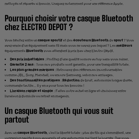
nettoyés et réparés si besoin. Craquez notamment pour une référence Apple.
Pourquoi choisir votre
casque
Bluetooth
chez ELECTRO DEPOT ?
Vous hésitez entre un
casque sportif
et des
écouteurs
Bluetooth
de
sport
? Vous
avez envie d'un équipement sans fil mais vous ne savez pas lequel ? Les
meilleurs
équipements
Bluetooth
vous attendent à prix bas chez Electro Dépôt.
Des prix imbattables
: Profitez d’une qualité sonore au top sans vous ruiner.
Garantie 2 ans
: Tous nos produits sont garantis, pour une tranquillité totale.
Les plus grandes marques
: Retrouvez des références incontournables
comme JBL, Sony, Marshall, ou encore Samsung, selon nos arrivages.
Des fonctionnalités pratiques
:
Réduction
de bruit, autonomie longue durée,
commande tactile… Il y en a pour tous les besoins !
Livraison rapide et simple
: Faites votre achat en ligne et choisissez entre
livraison à domicile ou retrait en magasin.
Un
casque
Bluetooth
qui vous suit
partout
Avec un
casque
Bluetooth
, c’est la liberté totale : plus de fils qui s’emmêlent, une
connexion rapide à vos appareils et une autonomie qui tient la journée. Que vous