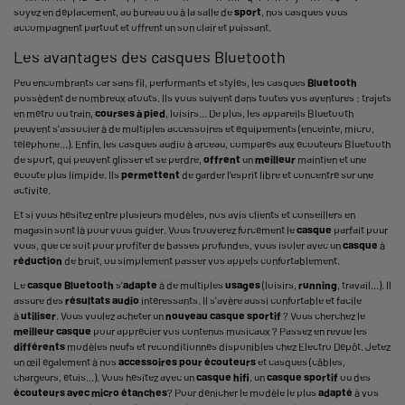
soyez en déplacement, au bureau ou à la salle de
sport
, nos casques vous
accompagnent partout et offrent un son clair et puissant.
Les avantages des casques Bluetooth
Peu encombrants car sans fil, performants et stylés, les casques
Bluetooth
possèdent de nombreux atouts. Ils vous suivent dans toutes vos aventures : trajets
en métro ou train,
courses à pied
, loisirs... De plus, les
appareils Bluetooth
peuvent s'associer à de multiples accessoires et équipements (enceinte, micro,
téléphone...). Enfin, les
casques audio à arceau
, comparés aux
écouteurs Bluetooth
de sport
, qui peuvent glisser et se perdre,
offrent
un
meilleur
maintien et une
écoute plus limpide. Ils
permettent
de garder l'esprit libre et concentré sur une
activité.
Et si vous hésitez entre plusieurs modèles, nos avis clients et conseillers en
magasin sont là pour vous guider. Vous trouverez forcément le
casque
parfait pour
vous, que ce soit pour profiter de basses profondes, vous isoler avec un
casque
à
réduction
de bruit, ou simplement passer vos appels confortablement.
Le
casque
Bluetooth
s'
adapte
à de multiples
usages
(loisirs,
running
, travail...). Il
assure des
résultats
audio
intéressants. Il s'avère aussi confortable et facile
à
utiliser
. Vous voulez acheter un
nouveau
casque sportif
? Vous cherchez le
meilleur casque
pour apprécier vos contenus musicaux ? Passez en revue les
différents
modèles neufs et reconditionnés disponibles chez Electro Dépôt. Jetez
un œil également à nos
accessoires pour écouteurs
et casques (câbles,
chargeurs, étuis...). Vous hésitez avec un
casque hifi
, un
casque
sportif
ou des
écouteurs avec micro étanches
? Pour dénicher le modèle le plus
adapté
à vos