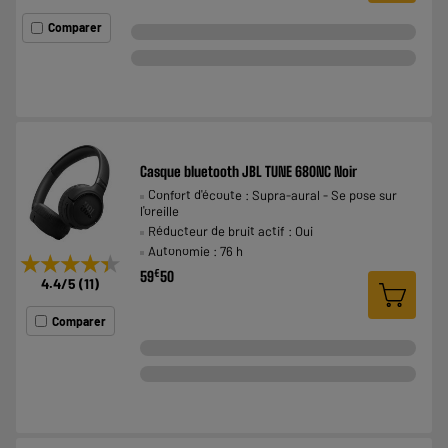
Comparer
Casque bluetooth JBL TUNE 680NC Noir
Confort d'écoute : Supra-aural - Se pose sur
l'oreille
Réducteur de bruit actif : Oui
Autonomie : 76 h
★★★★★
★★★★★
€
59
50
4.4
/5
(
11
)
Comparer