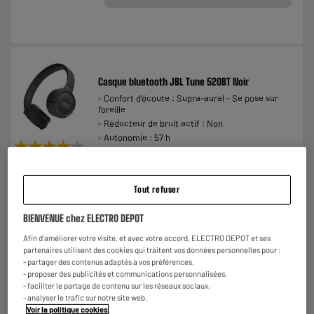
Casque bluetooth JBL Tune 520BT Noir
Confort d'écoute : Supra-aural - Se pose sur
l'oreille
Réducteur de bruit actif : Non
Autonomie : 57 h
★★★★★
★★★★★
€
33
90
4.1
/5
(
47
)
Comparer
Tout refuser
BIENVENUE chez ELECTRO DEPOT
Afin d'améliorer votre visite, et avec votre accord, ELECTRO DEPOT et ses
partenaires utilisent des cookies qui traitent vos données personnelles pour :
- partager des contenus adaptés à vos préférences,
- proposer des publicités et communications personnalisées,
- faciliter le partage de contenu sur les réseaux sociaux,
ARRIVAGE
- analyser le trafic sur notre site web.
Barre de son JBL SB580
Voir la politique cookies
.