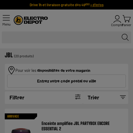
Drive 1h et livraison gratuite dès 49
+ d'infos
€90
Menu
Compte
Panier
JBL
(20 produits)
Pour voir les
disponibilités de votre magasin
Entrez votre code postal ou ville
Filtrer
Trier
ARRIVAGE
Enceinte amplifiée JBL PARTYBOX ENCORE
ESSENTIAL 2