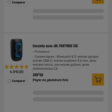
Comparer
Enceinte sono JBL PARTYBOX 130
Puissance :
Connectiques : Bluetooth 6.0, entrée optique,
entrée USB-C, entrée auxiliaire 3,5 mm, deux
entrées micro, une entrée guitare, prise
★★★★★
★★★★★
d'alimentation CA
4.7
/5
(
3
)
€
389
50
Payer en
plusieurs fois
Comparer