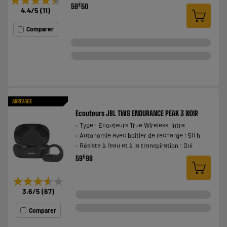
€
59
50
4.4
/5
(
11
)
Comparer
ARRIVAGE
Ecouteurs JBL TWS ENDURANCE PEAK 3 NOIR
Type : Ecouteurs True Wireless, intra
Autonomie avec boitier de recharge : 50 h
Résiste à l'eau et à la transpiration : Oui
€
59
98
★★★★★
★★★★★
3.6
/5
(
67
)
Comparer