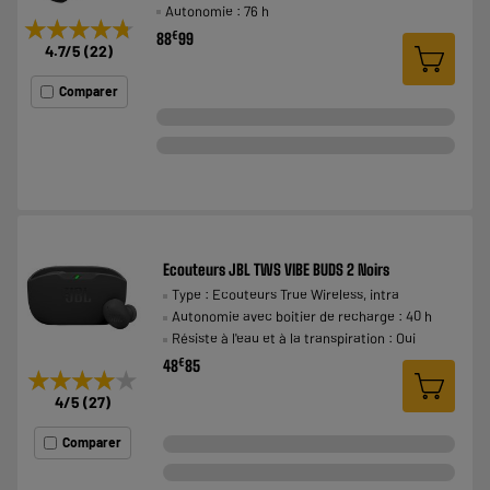
Autonomie : 76 h
★★★★★
★★★★★
€
88
99
4.7
/5
(
22
)
Comparer
Ecouteurs JBL TWS VIBE BUDS 2 Noirs
Type : Ecouteurs True Wireless, intra
Autonomie avec boitier de recharge : 40 h
Résiste à l'eau et à la transpiration : Oui
€
48
85
★★★★★
★★★★★
4
/5
(
27
)
Comparer