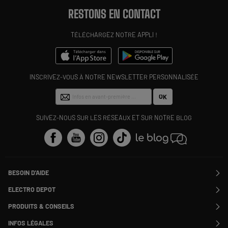
RESTONS EN CONTACT
TÉLÉCHARGEZ NOTRE APPLI !
INSCRIVEZ-VOUS À NOTRE NEWSLETTER PERSONNALISÉE
OK
SUIVEZ-NOUS SUR LES RÉSEAUX ET SUR NOTRE BLOG
BESOIN D'AIDE
Contactez-nous
ELECTRO DEPOT
Suivre ma commande
Modifier ou annuler ma commande
PRODUITS & CONSEILS
SAV
Qui sommes nous ?
Nos marques
Payer en plusieurs fois
INFOS LÉGALES
Rejoignez-nous !
Les avis du site