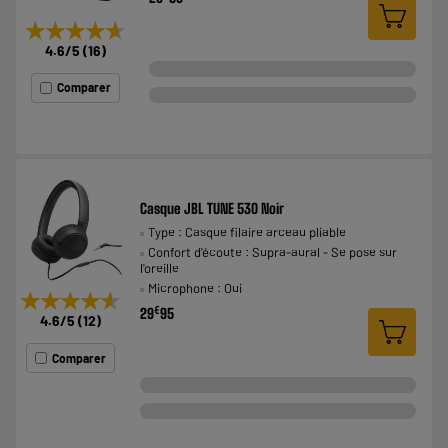
★★★★★
★★★★★
4.6
/5
(
16
)
Comparer
Casque JBL TUNE 530 Noir
Type : Casque filaire arceau pliable
Confort d'écoute : Supra-aural - Se pose sur
l'oreille
Microphone : Oui
★★★★★
★★★★★
€
29
95
4.6
/5
(
12
)
Comparer