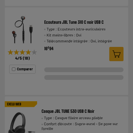
Ecouteurs JBL Tune 310 C noir USB C
Type : Ecouteurs intra-auriculaires
Kit mains-libres : Oui
Télécommande intégrée : Oui, intégrée
€
16
94
★★★★★
★★★★★
4
/5
(
18
)
Comparer
EXCLU WEB
Casque JBL TUNE 530 USB C Noir
Type : Casque filaire arceau pliable
Confort d'écoute : Supra-aural - Se pose sur
l'oreille