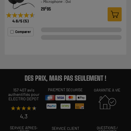
Microphone : Oui
€
29
95
★★★★★
★★★★★
4.6
/5
(
5
)
Comparer
DES PRIX, MAIS PAS SEULEMENT !
157 407 avis
PAIEMENT SÉCURISÉ
GARANTIE À VIE
authentifiés pour
ELECTRO DEPOT
★★★★★
★★★★★
4,3
SERVICE APRÈS-
QUESTIONS /
SERVICE CLIENT