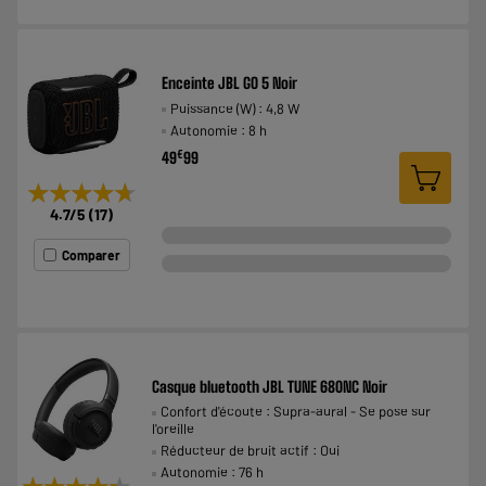
Enceinte JBL GO 5 Noir
Puissance (W) : 4,8 W
Autonomie : 8 h
€
49
99
★★★★★
★★★★★
4.7
/5
(
17
)
Comparer
Casque bluetooth JBL TUNE 680NC Noir
Confort d'écoute : Supra-aural - Se pose sur
l'oreille
Réducteur de bruit actif : Oui
Autonomie : 76 h
★★★★★
★★★★★