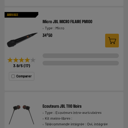
ARRIVAGE
Micro JBL MICRO FILAIRE PM100
Type : Micro
€
34
50
★★★★★
★★★★★
3.9
/5
(
17
)
Comparer
Ecouteurs JBL T110 Noirs
Type : Ecouteurs intra-auriculaires
Kit mains-libres :
Télécommande intégrée : Oui, intégrée