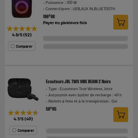
Puissance : 100 W
Connectiques : USB,AUX IN,BLUETOOTH
€
196
98
Payer en
plusieurs fois
★★★★★
★★★★★
4.9
/5
(
52
)
Comparer
Ecouteurs JBL TWS VIBE BEAM 2 Noirs
Type : Ecouteurs True Wireless, intra
Autonomie avec boitier de recharge : 40 h
Résiste à l'eau et à la transpiration : Oui
€
58
95
★★★★★
★★★★★
4.7
/5
(
40
)
Comparer