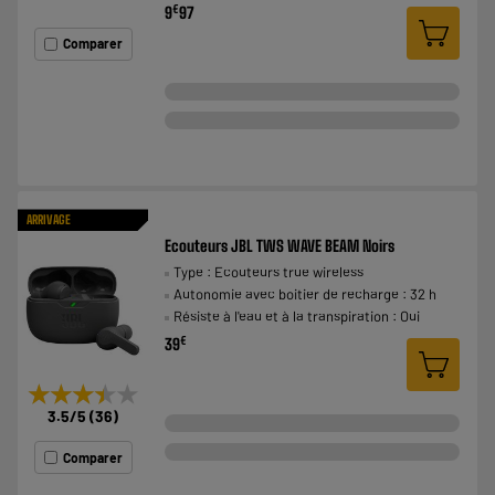
€
9
97
Comparer
ARRIVAGE
Ecouteurs JBL TWS WAVE BEAM Noirs
Type : Ecouteurs true wireless
Autonomie avec boitier de recharge : 32 h
Résiste à l'eau et à la transpiration : Oui
€
39
★★★★★
★★★★★
3.5
/5
(
36
)
Comparer