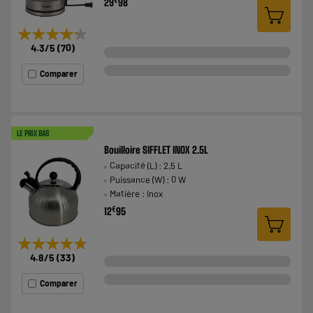
29
98
★★★★★
★★★★★
4.3
/5
(
70
)
Comparer
LE PRIX BAS
Bouilloire SIFFLET INOX 2.5L
Capacité (L) : 2,5 L
Puissance (W) : 0 W
Matière : Inox
€
12
95
★★★★★
★★★★★
4.8
/5
(
33
)
Comparer