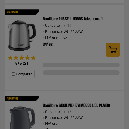
ARRIVAGE
Bouilloire RUSSELL HOBBS Adventure 1L
Capacité (L) : 1 L
Puissance (W) : 2400 W
Matière : Inox
€
24
98
★★★★★
★★★★★
5
/5
(
2
)
Comparer
ARRIVAGE
Bouilloire MOULINEX BY1M0BE0 1,5L PLAINO
Capacité (L) : 1,5 L
Puissance (W) : 2400 W
Matière :