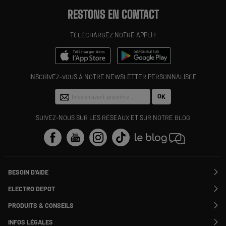
RESTONS EN CONTACT
TÉLÉCHARGEZ NOTRE APPLI !
INSCRIVEZ-VOUS À NOTRE NEWSLETTER PERSONNALISÉE
OK
SUIVEZ-NOUS SUR LES RÉSEAUX ET SUR NOTRE BLOG
BESOIN D'AIDE
Contactez-nous
ELECTRO DEPOT
Suivre ma commande
Modifier ou annuler ma commande
PRODUITS & CONSEILS
SAV
Qui sommes nous ?
Nos marques
Payer en plusieurs fois
INFOS LÉGALES
Rejoignez-nous !