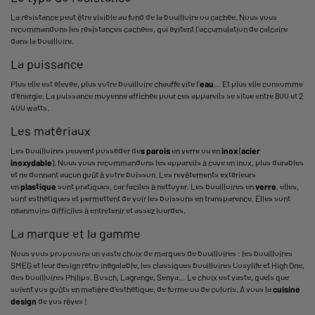
La résistance peut être visible au fond de la bouilloire ou cachée. Nous vous
recommandons les résistances cachées, qui évitent l’accumulation de calcaire
dans la bouilloire.
La puissance
Plus elle est élevée, plus votre bouilloire chauffe vite l’
eau
… Et plus elle consomme
d'énergie. La puissance moyenne affichée pour ces appareils se situe entre 800 et 2
400 watts.
Les matériaux
Les bouilloires peuvent posséder de
s parois
en verre ou en
inox
(
acier
inoxydable
). Nous vous recommandons les appareils à cuve en inox, plus durables
et ne donnant aucun goût à votre boisson. Les revêtements extérieurs
en
plastique
sont pratiques, car faciles à nettoyer. Les bouilloires en
verre
, elles,
sont esthétiques et permettent de voir les boissons en transparence. Elles sont
néanmoins difficiles à entretenir et assez lourdes.
La marque et la gamme
Nous vous proposons un vaste choix de marques de bouilloires : les bouilloires
SMEG et leur design rétro inégalable, les classiques bouilloires Cosylife et High One,
des bouilloires Philips, Bosch, Lagrange, Senya… Le choix est vaste, quels que
soient vos goûts en matière d’esthétique, de forme ou de coloris. À vous la
cuisine
design
de vos rêves !