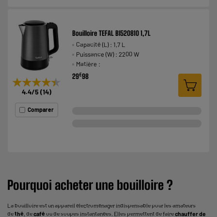
Bouilloire TEFAL BI520810 1,7L
Capacité (L) : 1,7 L
Puissance (W) : 2200 W
Matière :
€
29
98
★★★★★
★★★★★
4.4
/5
(
14
)
Comparer
Pourquoi acheter une bouilloire ?
La bouilloire est un appareil électroménager indispensable pour les amateurs
de
thé
, de
café
ou de soupes instantanées. Elles permettent de faire
chauffer de