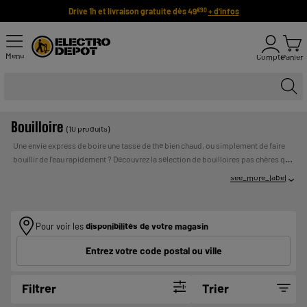
Drive 1h et livraison gratuite dès 49
+ d'infos
€90
Menu
Compte
Panier
Bouilloire
(10 produits)
Une envie express de boire une tasse de thé bien chaud, ou simplement de faire
bouillir de l'eau rapidement ? Découvrez la sélection de bouilloires pas chères que
vous propose ELECTRO DEPOT. Votre bouilloire étant un objet destiné à trôner
see_more_label
fièrement dans
votre cuisine
, choisissez sa capacité, mais aussi son design et sa
UN CREDIT VOUS ENGAGE ET DOIT
couleur !
Payer en plusieurs fois :
ETRE REMBOURSE. VERIFIEZ VOS CAPACITES DE
REMBOURSEMENT AVANT DE VOUS ENGAGER.
Pour voir les
disponibilités de votre magasin
Entrez votre code postal ou ville
Filtrer
Trier