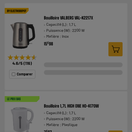
BY ELECTRODEPOT
Bouilloire VALBERG VAL-K2217X
Capacité (L) : 1,7 L
Puissance (W) : 2200 W
Matière : Inox
€
15
98
★★★★★
★★★★★
4.6
/5
(
116
)
Comparer
LE PRIX BAS
Bouilloire 1,7L HIGH ONE HO-K170W
Capacité (L) : 1,7 L
Puissance (W) : 2200 W
Matière : Plastique
€