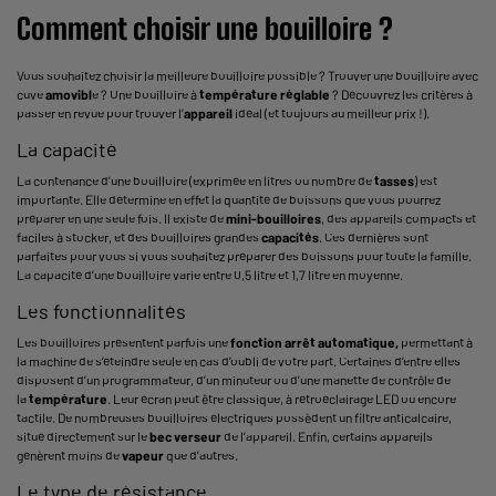
Comment choisir une bouilloire ?
Vous souhaitez choisir la meilleure bouilloire possible ? Trouver une bouilloire avec
cuve
amovibl
e ? Une bouilloire à
température réglable
? Découvrez les critères à
passer en revue pour trouver l’
appareil
idéal (et toujours au meilleur prix !).
La capacité
La contenance d’une bouilloire (exprimée en litres ou nombre de
tasses
) est
importante. Elle détermine en effet la quantité de boissons que vous pourrez
préparer en une seule fois. Il existe de
mini-bouilloires
, des appareils compacts et
faciles à stocker, et des bouilloires grandes
capacités
. Ces dernières sont
parfaites pour vous si vous souhaitez préparer des boissons pour toute la famille.
La capacité d’une bouilloire varie entre 0,5 litre et 1,7 litre en moyenne.
Les fonctionnalités
Les bouilloires présentent parfois une
fonction arrêt automatique,
permettant à
la machine de s’éteindre seule en cas d’oubli de votre part. Certaines d’entre elles
disposent d’un programmateur, d’un minuteur ou d’une manette de contrôle de
la
température
. Leur écran peut être classique, à rétroéclairage LED ou encore
tactile. De nombreuses bouilloires électriques possèdent un filtre anticalcaire,
situé directement sur le
bec verseur
de l’appareil. Enfin, certains appareils
génèrent moins de
vapeur
que d’autres.
Le type de résistance