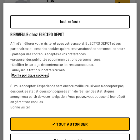
7
97
★★★★★
★★★★★
4.5
/5
(
771
)
Tout refuser
Comparer
BIENVENUE chez ELECTRO DEPOT
Afin d'améliorer votre visite, et avec votre accord, ELECTRO DEPOT et ses
partenaires utilisent des cookies qui traitent vos données personnelles pour :
- partager des contenus adaptés à vos préférences,
BY ELECTRODEPOT
- proposer des publicités et communications personnalisées,
- faciliter le partage de contenu sur les réseaux sociaux,
Bouilloire VALBERG VAL-K2217STB
- analyser le trafic sur notre site web.
Capacité (L) : 1,7 L
Voir la politique cookies
.
Puissance (W) : 2200 W
Matière : Silicone
Si vous acceptez, l'expérience sera encore meilleure, si vous n'acceptez pas,
des cookies statistiques sont déposés afin de réaliser des statistiques
€
19
98
anonymes à partir de votre navigation. Vous pouvez vous opposer à leur dépôt
en gérant vos cookies.
★★★★★
★★★★★
Bonne visite!
4.8
/5
(
65
)
✔ TOUT AUTORISER
Comparer