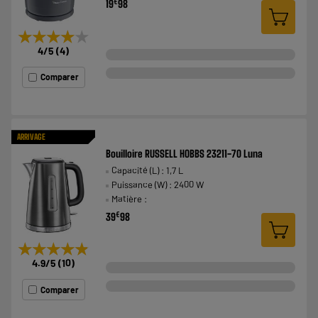
€
19
98
★★★★★
★★★★★
4
/5
(
4
)
Comparer
ARRIVAGE
Bouilloire RUSSELL HOBBS 23211-70 Luna
Capacité (L) : 1,7 L
Puissance (W) : 2400 W
Matière :
€
39
98
★★★★★
★★★★★
4.9
/5
(
10
)
Comparer