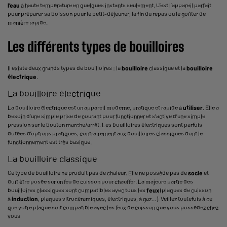
l’eau
à haute température en quelques instants seulement. C’est l’appareil parfait
pour préparer sa boisson pour
le petit-déjeuner
, la fin du repas ou le goûter de
manière rapide.
Les différents types de bouilloires
Il existe deux grands types de bouilloires : la
bouilloire
classique et la
bouilloire
électrique
.
La bouilloire électrique
La bouilloire électrique est un appareil moderne, pratique et rapide à
utiliser
. Elle a
besoin d’une simple prise de courant pour fonctionner et s’active d’une simple
pression sur le bouton marche/arrêt. Les bouilloires électriques sont parfois
dotées d’options pratiques, contrairement aux bouilloires classiques dont le
fonctionnement est très basique.
La bouilloire classique
Ce type de bouilloire ne produit pas de chaleur. Elle ne possède pas de
socle
et
doit être posée sur un feu de cuisson pour chauffer. La majeure partie des
bouilloires classiques sont compatibles avec tous les
feux
(plaques de cuisson
à
induction
, plaques vitrocéramiques, électriques, à gaz…). Veillez toutefois à ce
que votre plaque soit compatible avec les feux de cuisson que vous possédez chez
vous