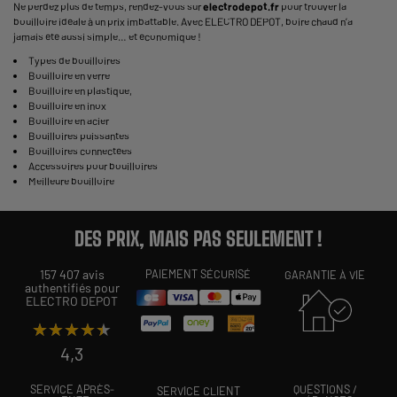
Ne perdez plus de temps, rendez-vous sur
electrodepot.fr
pour trouver la
bouilloire idéale à un prix imbattable. Avec ELECTRO DEPOT, boire chaud n’a
jamais été aussi simple… et économique !
Types de bouilloires
Bouilloire en verre
Bouilloire en plastique
,
Bouilloire en inox
Bouilloire en acier
Bouilloires puissantes
Bouilloires connectées
Accessoires pour bouilloires
Meilleure bouilloire
DES PRIX, MAIS PAS SEULEMENT !
157 407 avis
PAIEMENT SÉCURISÉ
GARANTIE À VIE
authentifiés pour
ELECTRO DEPOT
★★★★★
★★★★★
4,3
SERVICE APRÈS-
QUESTIONS /
SERVICE CLIENT