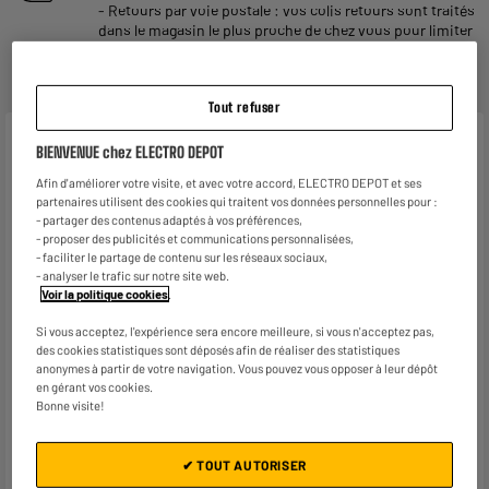
- Retours par voie postale : vos colis retours sont traités
dans le magasin le plus proche de chez vous pour limiter
les trajets et donc l’impact sur la planète. Les frais de
retour par voie postale restent à votre charge.
Tout refuser
Caractéristiques
BIENVENUE chez ELECTRO DEPOT
Afin d'améliorer votre visite, et avec votre accord, ELECTRO DEPOT et ses
Marque
TEFAL
partenaires utilisent des cookies qui traitent vos données personnelles pour :
- partager des contenus adaptés à vos préférences,
Coloris
Noir
- proposer des publicités et communications personnalisées,
- faciliter le partage de contenu sur les réseaux sociaux,
Contenance
1,7L
- analyser le trafic sur notre site web.
Voir la politique cookies
.
Puissance (W)
2 200W
Si vous acceptez, l'expérience sera encore meilleure, si vous n'acceptez pas,
Résistance
Cachée
des cookies statistiques sont déposés afin de réaliser des statistiques
anonymes à partir de votre navigation. Vous pouvez vous opposer à leur dépôt
Niveau visible
Oui
en gérant vos cookies.
Bonne visite!
Veille automatique
Oui
Type de système de filtration
Oui, Amovible
✔ TOUT AUTORISER