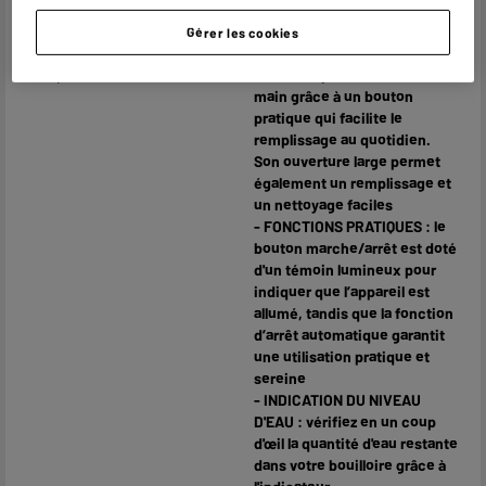
Matière du bol
Inox
Gérer les cookies
Caractéristiques
- OUVERTURE À UNE MAIN : la
complémentaires
bouilloire peut s'ouvrir à une
main grâce à un bouton
pratique qui facilite le
remplissage au quotidien.
Son ouverture large permet
également un remplissage et
un nettoyage faciles
- FONCTIONS PRATIQUES : le
bouton marche/arrêt est doté
d'un témoin lumineux pour
indiquer que l’appareil est
allumé, tandis que la fonction
d’arrêt automatique garantit
une utilisation pratique et
sereine
- INDICATION DU NIVEAU
D'EAU : vérifiez en un coup
d'œil la quantité d'eau restante
dans votre bouilloire grâce à