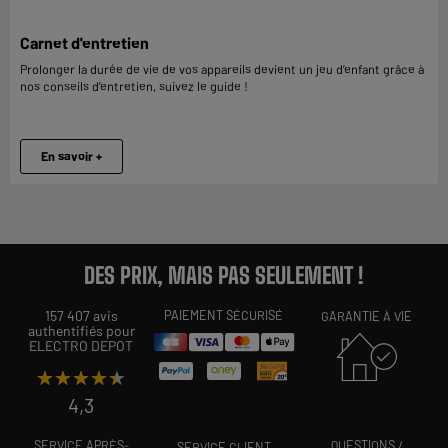
Carnet d'entretien
Prolonger la durée de vie de vos appareils devient un jeu d’enfant grâce à
nos conseils d’entretien, suivez le guide !
En savoir +
DES PRIX, MAIS PAS SEULEMENT !
157 407 avis
PAIEMENT SÉCURISÉ
GARANTIE À VIE
authentifiés pour
ELECTRO DEPOT
★★★★★
★★★★★
4,3
SERVICE APRÈS-
QUESTIONS /
SERVICE CLIENT