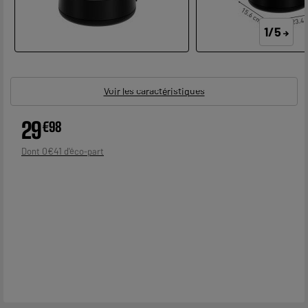
1/5
Voir les caractéristiques
29
€
98
0
€
41
Dont