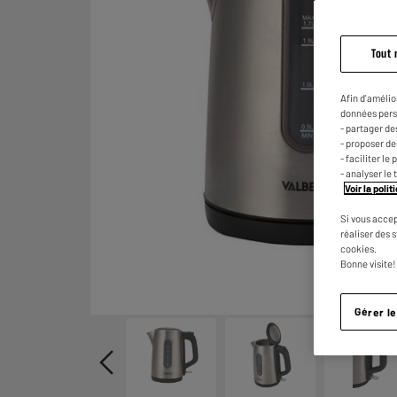
Tout 
Afin d'amélio
données pers
- partager de
- proposer d
- faciliter l
- analyser le 
Voir la poli
Si vous accep
réaliser des 
cookies.
Bonne visite!
Gérer l