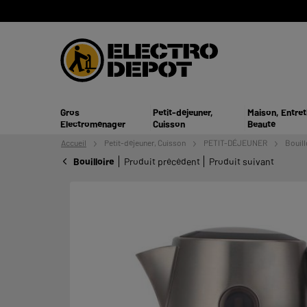
Gros
Petit-déjeuner,
Maison, Entret
Electroménager
Cuisson
Beauté
Accueil
Petit-déjeuner,
Cuisson
PETIT-DÉJEUNER
Bouill
Bouilloire
Produit précédent
Produit suivant