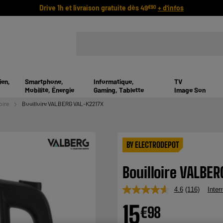
Drive 1h et livraison gratuite dès 49
+ d'infos
€90
ien,
Smartphone,
Informatique,
TV
Mobilité, Énergie
Gaming, Tablette
Image Son
oire
Bouilloire VALBERG VAL-K2217X
BY ELECTRODEPOT
Bouilloire VALBE
4.6
(116)
Inter
Lire
116
15
€
98
avis.
Lien