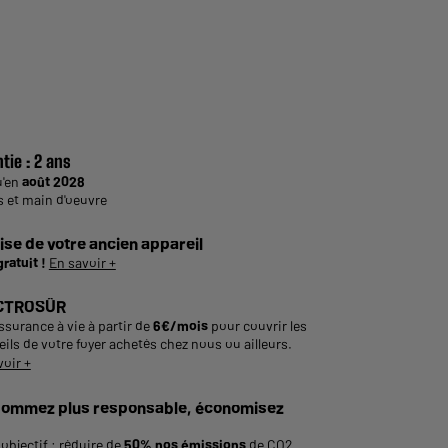
tie :
2 ans
u'en
août 2028
s et main d'oeuvre
ise de votre ancien appareil
gratuit !
En savoir +
CTROSÛR
ssurance à vie à partir de
6€/mois
pour couvrir les
ils de votre foyer achetés chez nous ou ailleurs.
voir +
ommez plus responsable, économisez
objectif : réduire de
50% nos émissions
de CO2