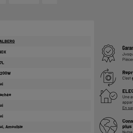
ALBERG
Garan
NOX
Jusq
Pièce
,7L
Repr
 200W
C'est
ui
ELE
achée
Une a
appare
ui
En sa
ui
Cons
plus
ui, Amovible
Notre 