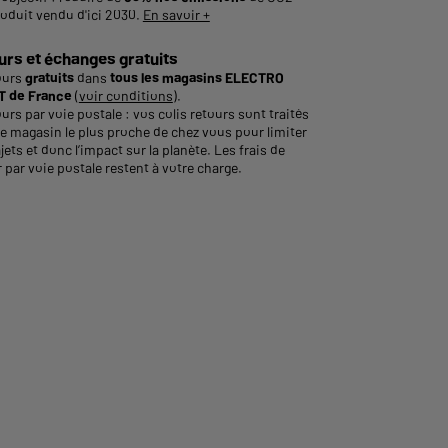
roduit vendu d'ici 2030.
En savoir +
urs et échanges gratuits
ours
gratuits
dans
tous les magasins ELECTRO
 de France
(
voir conditions
).
urs par voie postale : vos colis retours sont traités
le magasin le plus proche de chez vous pour limiter
ajets et donc l’impact sur la planète. Les frais de
 par voie postale restent à votre charge.