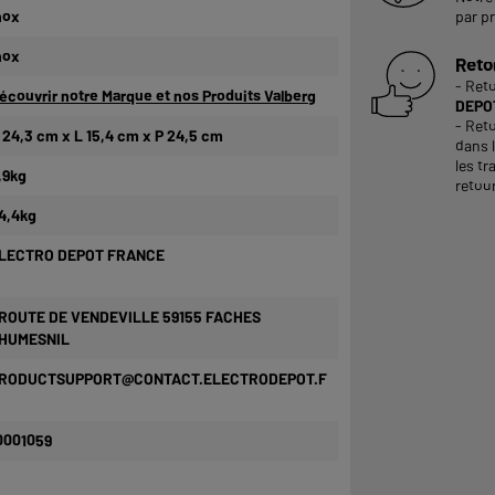
nox
par p
nox
Reto
- Ret
écouvrir notre Marque et nos Produits Valberg
DEPOT
- Reto
 24,3 cm x L 15,4 cm x P 24,5 cm
dans 
les tr
,9kg
retour
4,4kg
LECTRO DEPOT FRANCE
 ROUTE DE VENDEVILLE 59155 FACHES
HUMESNIL
RODUCTSUPPORT@CONTACT.ELECTRODEPOT.F
0001059