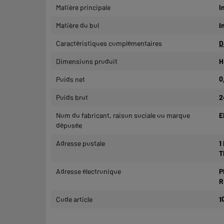
Matière principale
I
Matière du bol
I
Caractéristiques complémentaires
D
Dimensions produit
H
Poids net
0
Poids brut
2
Nom du fabricant, raison sociale ou marque
E
déposée
Adresse postale
1
T
Adresse électronique
P
R
Code article
1