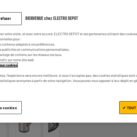
sur
la
0
€
41
Dont
même
page.
BIENVENUE chez ELECTRO DEPOT
refuser
rer votre visite, et avec votre accord, ELECTRO DEPOT et ses partenaires utilisent des cookies 
onnelles pour :
s contenus adaptés à vos préférences,
es publicités et communications personnalisées,
e partage de contenu sur les réseaux sociaux,
trafic sur notre site web.
tique cookies
.
Ajouter au panier
tez, l'expérience sera encore meilleure, si vous n'acceptez pas, des cookies statistiques sont 
statistiques anonymes à partir de votre navigation. Vous pouvez vous opposer à leur dépôt en g
1/6
es cookies
✔ TOUT