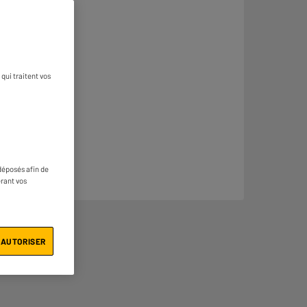
qui traitent vos
déposés afin de
érant vos
 AUTORISER