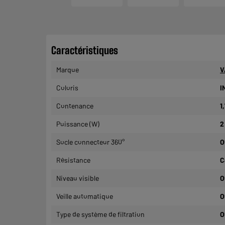
Caractéristiques
Marque
V
Coloris
I
Contenance
1
Puissance (W)
2
Socle connecteur 360°
O
Résistance
C
Niveau visible
O
Veille automatique
O
Type de système de filtration
O