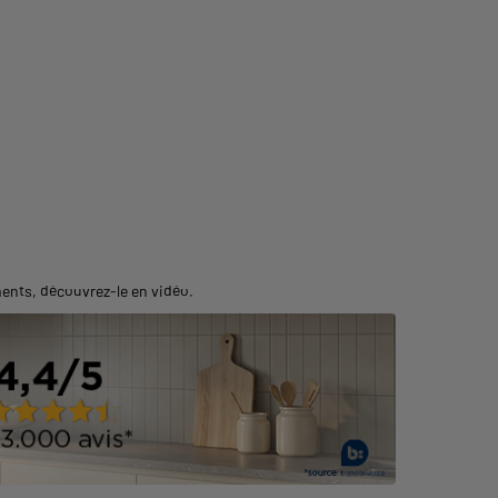
ments,
découvrez-le en vidéo
.