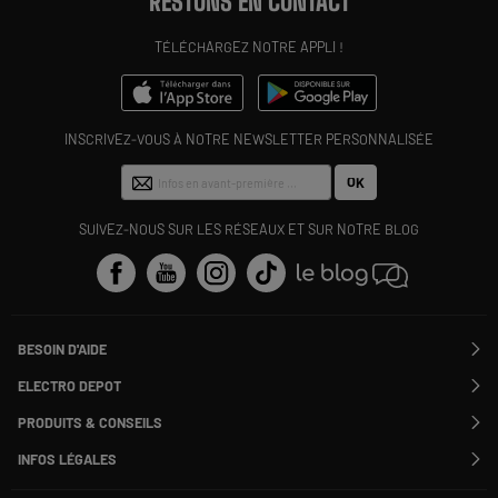
RESTONS EN CONTACT
TÉLÉCHARGEZ NOTRE APPLI !
INSCRIVEZ-VOUS À NOTRE NEWSLETTER PERSONNALISÉE
OK
SUIVEZ-NOUS SUR LES RÉSEAUX ET SUR NOTRE BLOG
BESOIN D'AIDE
Contactez-nous
ELECTRO DEPOT
Suivre ma commande
Modifier ou annuler ma commande
PRODUITS & CONSEILS
SAV
Qui sommes nous ?
Nos marques
Payer en plusieurs fois
INFOS LÉGALES
Rejoignez-nous !
Les avis du site
Information phishing
Nos engagements RSE
Infos légales
Nos catégories phares
Voir toutes les Questions / Réponses
Pour les pros : Electro Des Pros