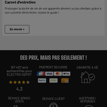
Carnet d'entretien
Prolonger la durée de vie de vos appareils devient un jeu d’enfant grâce à
nos conseils d’entretien, suivez le guide !
En savoir +
DES PRIX, MAIS PAS SEULEMENT !
157 407 avis
PAIEMENT SÉCURISÉ
GARANTIE À VIE
authentifiés pour
ELECTRO DEPOT
★★★★★
★★★★★
4,3
SERVICE APRÈS-
QUESTIONS /
SERVICE CLIENT
VENTE
RÉPONSES