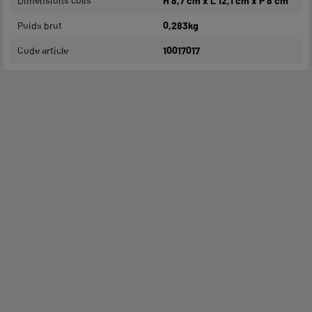
Dimensions colis
H 8,7 cm x L 12,1 cm x P 8 cm
Poids brut
0,283kg
Code article
10017017