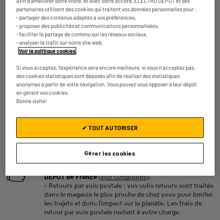
Afin d'améliorer votre visite, et avec votre accord, ELECTRO DEPOT et ses
partenaires utilisent des cookies qui traitent vos données personnelles pour :
- partager des contenus adaptés à vos préférences,
- proposer des publicités et communications personnalisées,
Reprise de votre ancien appareil
- faciliter le partage de contenu sur les réseaux sociaux,
C'est
gratuit !
En savoir +
- analyser le trafic sur notre site web.
Voir la politique cookies
.
ELECTROSÛR
Si vous acceptez, l'expérience sera encore meilleure, si vous n'acceptez pas,
Une assurance à vie à partir de
6€/mois
pour couvrir les
des cookies statistiques sont déposés afin de réaliser des statistiques
appareils de votre foyer achetés chez nous ou ailleurs.
anonymes à partir de votre navigation. Vous pouvez vous opposer à leur dépôt
En savoir +
en gérant vos cookies.
Bonne visite!
Consommez plus responsable, économisez
plus
Notre objectif : réduire de
50% nos émissions
de CO2
✔ TOUT AUTORISER
par produit vendu d'ici 2030.
En savoir +
Gérer les cookies
Retours et échanges gratuits
- Retours
gratuits
dans
tous les magasins ELECTRO
DEPOT de France
(
voir conditions
).
- Retours par voie postale : vos colis retours sont traités
dans le magasin le plus proche de chez vous pour limiter
les trajets et donc l’impact sur la planète. Les frais de
retour par voie postale restent à votre charge.