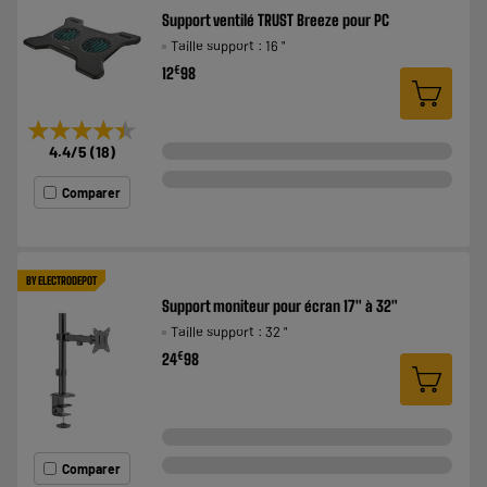
Support ventilé TRUST Breeze pour PC
Taille support : 16 "
€
12
98
★★★★★
★★★★★
4.4
/5
(
18
)
Comparer
BY ELECTRODEPOT
Support moniteur pour écran 17" à 32"
Taille support : 32 "
€
24
98
Comparer