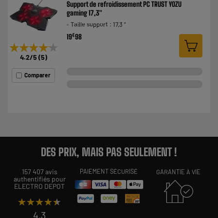
Support de refroidissement PC TRUST YOZU
gaming 17,3"
Taille support : 17,3 "
€
19
98
★★★★★
★★★★★
4.2
/5
(
5
)
Comparer
DES PRIX, MAIS PAS SEULEMENT !
157 407 avis
PAIEMENT SÉCURISÉ
GARANTIE À VIE
authentifiés pour
ELECTRO DEPOT
★★★★★
★★★★★
4,3