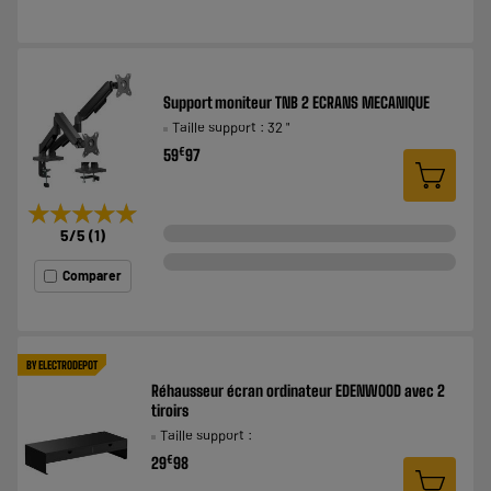
Support moniteur TNB 2 ECRANS MECANIQUE
Taille support : 32 "
€
59
97
★★★★★
★★★★★
5
/5
(
1
)
Comparer
BY ELECTRODEPOT
Réhausseur écran ordinateur EDENWOOD avec 2
tiroirs
Taille support :
€
29
98