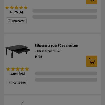
★★★★★
★★★★★
4.8
/5
(
4
)
Comparer
Réhausseur pour PC ou moniteur
Taille support : 32 "
€
14
98
★★★★★
★★★★★
4.9
/5
(
26
)
Comparer