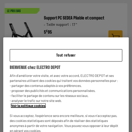
LE PRIX BAS
Support PC SEDEA Pliable et compact
Taille support : 17 "
€
5
95
Tout refuser
★★★★★
★★★★★
3.8
/5
(
23
)
BIENVENUE chez ELECTRO DEPOT
Comparer
Afin d'améliorer votre visite, et avec votre accord, ELECTRO DEPOT et ses
partenaires utilisent des cookies qui traitent vos données personnelles pour :
- partager des contenus adaptés à vos préférences,
- proposer des publicités et communications personnalisées,
- faciliter le partage de contenu sur les réseaux sociaux,
- analyser le trafic sur notre site web.
Support de refroidissement pour ordinateur SPIRIT
Voir la politique cookies
.
OF GAMER Airblade 700 jusqu'à 17.6" RBG + support
de téléphone
Si vous acceptez, l'expérience sera encore meilleure, si vous n'acceptez pas,
des cookies statistiques sont déposés afin de réaliser des statistiques
Taille support : 17 "
anonymes à partir de votre navigation. Vous pouvez vous opposer à leur dépôt
★★★★★
★★★★★
€
29
96
en gérant vos cookies.