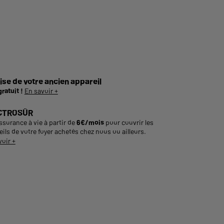
ise de votre ancien appareil
gratuit !
En savoir +
CTROSÛR
ssurance à vie à partir de
6€/mois
pour couvrir les
ils de votre foyer achetés chez nous ou ailleurs.
voir +