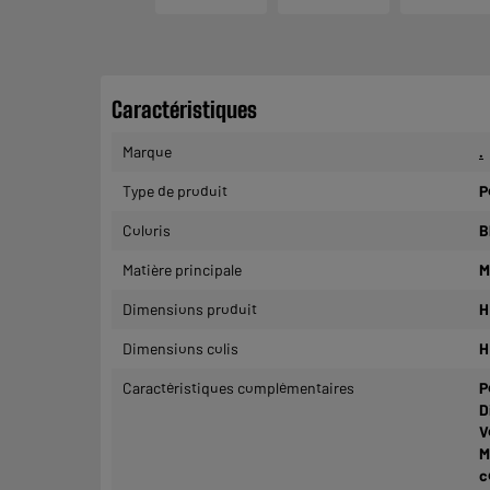
Caractéristiques
Marque
.
Type de produit
P
Coloris
B
Matière principale
M
Dimensions produit
H
Dimensions colis
H
Caractéristiques complémentaires
P
D
V
M
c