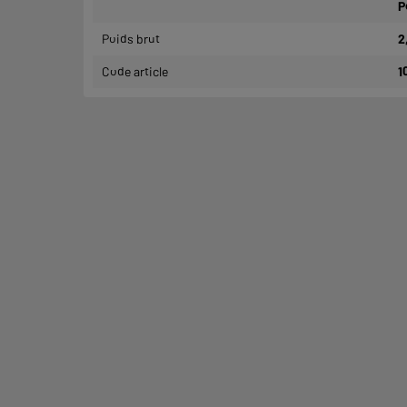
P
Poids brut
2
Code article
1