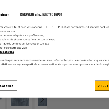
sur
la
0
€
83
Dont
même
page.
BIENVENUE chez ELECTRO DEPOT
refuser
rer votre visite, et avec votre accord, ELECTRO DEPOT et ses partenaires utilisent des cookies 
onnelles pour :
s contenus adaptés à vos préférences,
es publicités et communications personnalisées,
e partage de contenu sur les réseaux sociaux,
trafic sur notre site web.
tique cookies
.
Ajouter au panier
tez, l'expérience sera encore meilleure, si vous n'acceptez pas, des cookies statistiques sont 
statistiques anonymes à partir de votre navigation. Vous pouvez vous opposer à leur dépôt en g
1/6
es cookies
✔ TOUT