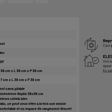
Repr
ouf
C'est
leu
ELE
Une a
DF
appare
En sa
 38 cm x L 38 cm x P 38 cm
 7 cm x L 38 cm x P 38 cm
ouf carré pliable
imensions déplié 38x38 cm
elours côtelé bleu
alin, ce pouf vous offre à la fois une assise
onfortable et un espace de rangement discret