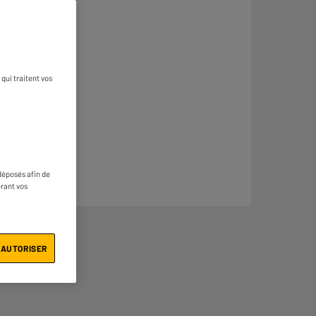
qui traitent vos
déposés afin de
érant vos
 AUTORISER