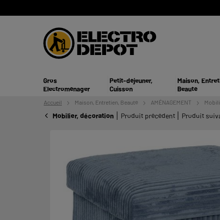
Gros
Petit-déjeuner,
Maison, Entret
Electroménager
Cuisson
Beauté
Accueil
Maison, Entretien,
Beauté
AMÉNAGEMENT
Mobili
Mobilier, décoration
Produit précédent
Produit suiv