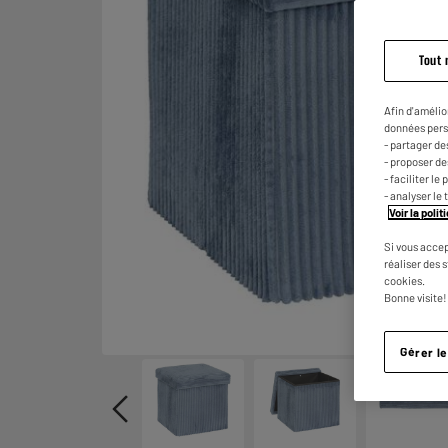
Tout 
Afin d'amélio
données pers
- partager de
- proposer d
- faciliter l
- analyser le 
Voir la poli
Si vous accep
réaliser des 
cookies.
Bonne visite!
Gérer l