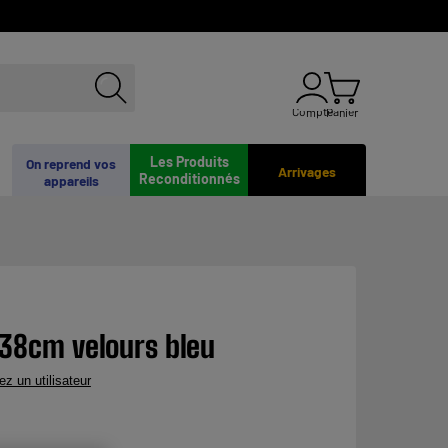
Compte
Panier
Les Produits
On reprend vos
Arrivages
Reconditionnés
appareils
x38cm velours bleu
ez un utilisateur