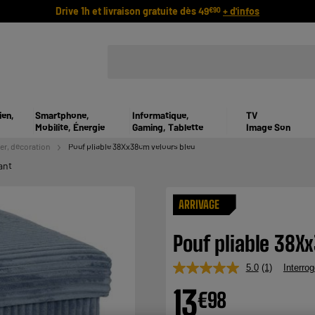
Drive 1h et livraison gratuite dès 49
+ d'infos
€90
ien,
Smartphone,
Informatique,
TV
Mobilité, Énergie
Gaming, Tablette
Image Son
er, décoration
Pouf pliable 38Xx38cm velours bleu
ant
ARRIVAGE
Pouf pliable 38X
5.0
(1)
Interrog
Lire
1
13
€
98
avis.
Lien