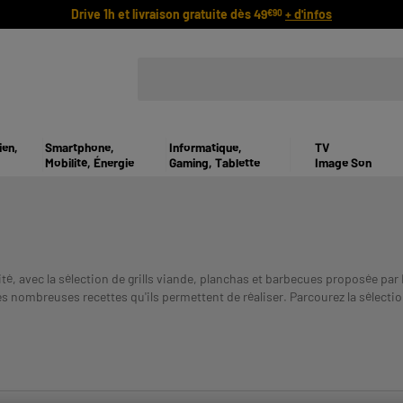
Drive 1h et livraison gratuite dès 49
+ d'infos
€90
ien,
Smartphone,
Informatique,
TV
Mobilité, Énergie
Gaming, Tablette
Image Son
cité, avec la sélection de grills viande, planchas et barbecues proposée 
les nombreuses recettes qu'ils permettent de réaliser. Parcourez la sélection 
 DOIT ETRE REMBOURSE. VERIFIEZ VOS CAPACITES DE REMBO