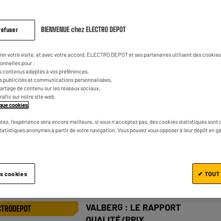
VALBERG : LE RAPPORT
CTRODEPOT
BIENVENUE chez ELECTRO DEPOT
refuser
QUALITÉ/PRIX
rer votre visite, et avec votre accord, ELECTRO DEPOT et ses partenaires utilisent des cookies 
Barbecue gaz VALBERG BBQGZ
onnelles pour :
VAL3BPL6141
s contenus adaptés à vos préférences,
es publicités et communications personnalisées,
★★★★★
★★★★★
4.5
/5
(
108
)
e partage de contenu sur les réseaux sociaux,
trafic sur notre site web.
Puissance/Energie : Butane, Propane,
tique cookies
.
10500 W
tez, l'expérience sera encore meilleure, si vous n'acceptez pas, des cookies statistiques sont 
Surface de cuisson : L 61 cm x I 41 cm
statistiques anonymes à partir de votre navigation. Vous pouvez vous opposer à leur dépôt en g
Comparer
es cookies
✔ TOUT
VALBERG : LE RAPPORT
CTRODEPOT
QUALITÉ/PRIX