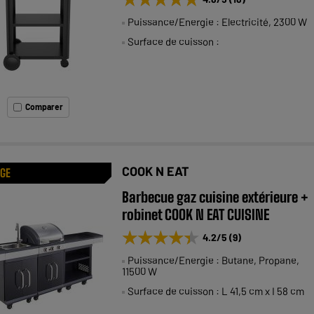
Puissance/Energie : Electricité, 2300 W
Surface de cuisson :
Comparer
COOK N EAT
AGE
Barbecue gaz cuisine extérieure +
robinet COOK N EAT CUISINE
★★★★★
★★★★★
4.2
/5
(
9
)
Puissance/Energie : Butane, Propane,
11500 W
Surface de cuisson : L 41,5 cm x I 58 cm