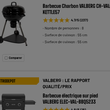
Barbecue Charbon VALBERG CH-VAL
KETTLE57
★★★★★
★★★★★
4.7
/5
(
237
)
Nombre de personnes : 8
Surface de cuisson : 55 cm
Surface de cuisson : 55 cm
Comparer
VALBERG : LE RAPPORT
CTRODEPOT
QUALITÉ/PRIX
Barbecue électrique sur pied
VALBERG ELEC-VAL-BBQ5233
★★★★★
★★★★★
4.8
/5
(
18
)