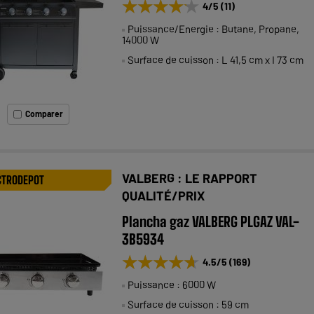
★★★★★
★★★★★
4
/5
(
11
)
Puissance/Energie : Butane, Propane,
14000 W
Surface de cuisson : L 41,5 cm x I 73 cm
Comparer
VALBERG : LE RAPPORT
CTRODEPOT
QUALITÉ/PRIX
Plancha gaz VALBERG PLGAZ VAL-
3B5934
★★★★★
★★★★★
4.5
/5
(
169
)
Puissance : 6000 W
Surface de cuisson : 59 cm