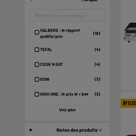
VALBERG : le rapport
(18)
qualité/prix
TEFAL
(4)
COOK N EAT
(4)
OONI
(3)
HIGH ONE : le prix le + bas
(3)
BY ELE
Voir plus
Notes des produits