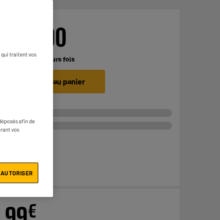
€
149
90
qui traitent vos
Payer en
plusieurs fois
Ajouter au panier
déposés afin de
érant vos
 AUTORISER
€
99