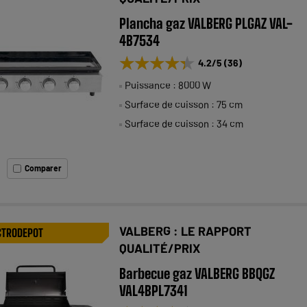
Plancha gaz VALBERG PLGAZ VAL-
4B7534
★★★★★
★★★★★
4.2
/5
(
36
)
Puissance : 8000 W
Surface de cuisson : 75 cm
Surface de cuisson : 34 cm
Comparer
VALBERG : LE RAPPORT
CTRODEPOT
QUALITÉ/PRIX
Barbecue gaz VALBERG BBQGZ
VAL4BPL7341