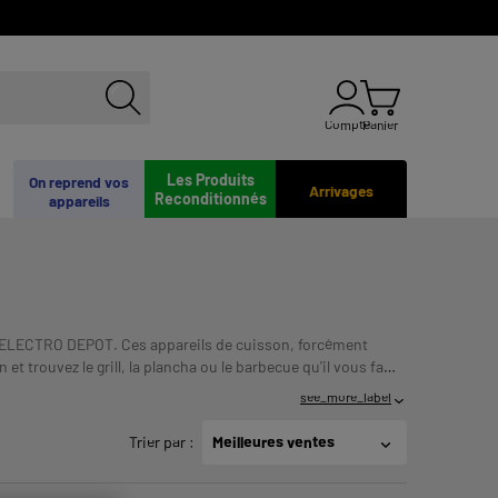
Compte
Panier
Les Produits
On reprend vos
Arrivages
Reconditionnés
appareils
par ELECTRO DEPOT. Ces appareils de cuisson, forcément
et trouvez le grill, la plancha ou le barbecue qu'il vous faut
URSEMENT AVANT DE VOUS ENGAGER.
see_more_label
Trier par
:
Meilleures ventes