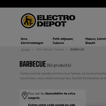
Gros
Petit-déjeuner,
Maison, Entret
Electroménager
Cuisson
Beauté
Accueil
Petit-déjeuner,
Cuisson
BARBECUE
BARBECUE
(63 produits)
Faites cuire la viande comme vous l'aimez, en toute simpli
conviviaux, vous séduiront par leur facilité d'utilisation et 
UN CREDIT VOUS ENGAGE ET
!
Payer en plusieurs fois :
Pour voir les
disponibilités de votre
magasin
Entrez votre code postal ou ville