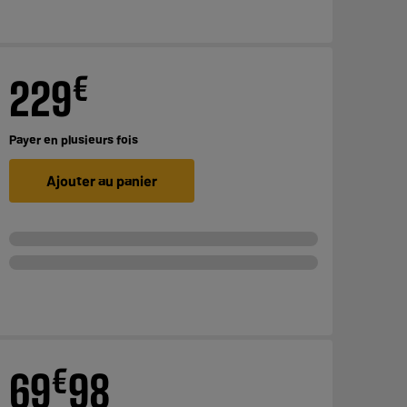
€
229
Payer en
plusieurs fois
Ajouter au panier
€
69
98