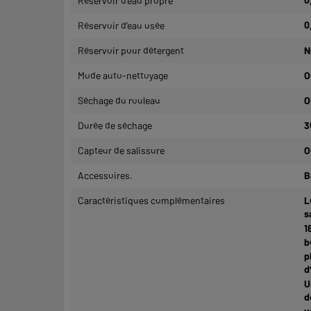
Réservoir d'eau propre
0
Réservoir d'eau usée
0
Réservoir pour détergent
N
Mode auto-nettoyage
O
Séchage du rouleau
O
Durée de séchage
3
Capteur de salissure
O
Accessoires.
B
Caractéristiques complémentaires
L
s
1
b
p
d
U
d