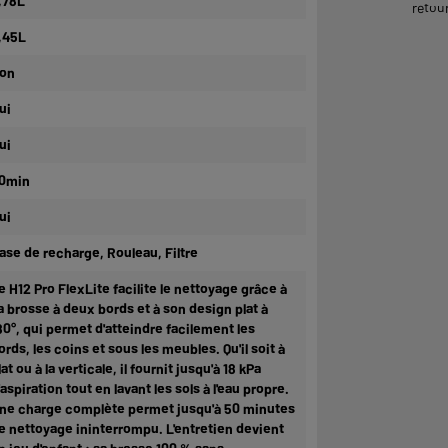
,78L
retour
,45L
on
ui
ui
0min
ui
ase de recharge, Rouleau, Filtre
e H12 Pro FlexLite facilite le nettoyage grâce à
a brosse à deux bords et à son design plat à
80°, qui permet d'atteindre facilement les
ords, les coins et sous les meubles. Qu'il soit à
lat ou à la verticale, il fournit jusqu'à 18 kPa
'aspiration tout en lavant les sols à l'eau propre.
ne charge complète permet jusqu'à 50 minutes
e nettoyage ininterrompu. L'entretien devient