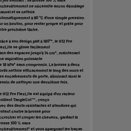
n jeu d'enfant : sa brosse 100 % sans
nchevêtrement ne nécessite aucun démêlage
anuel et se nettoie
utomatiquement à 90 °C d'une simple pression
ur un bouton, pour rester propre et prête pour
otre prochaine tâche.
râce à son design plat à 180°*, le H12 Pro
lexLite se glisse facilement
ans des espaces jusqu'à 14 cm*, maintenant
ne aspiration puissante
e 18 kPa* sans compromis. La brosse à deux
ords nettoie efficacement le long des murs et
es encadrements de porte, éliminant ainsi le
esoin de nettoyer une deuxième fois.
e H12 Pro FlexLite est équipé d'un racleur
ésilient TangleCut™, conçu
vec des dents résistantes et étendues qui
estent contre la brosse pour
ccrocher et couper les cheveux, gardant la
rosse 100 % sans
nchevêtrement* et vous épargnant les tracas