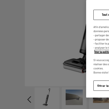
Tout 
Afin d'amélio
données pers
- partager de
- proposer d
- faciliter l
- analyser le 
Voir la poli
Si vous accep
réaliser des 
cookies.
Bonne visite!
Gérer l