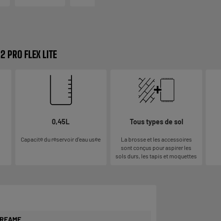
2 PRO FLEX LITE
0,45L
Tous types de sol
Capacité du réservoir d'eau usée
La brosse et les accessoires
sont conçus pour aspirer les
sols durs, les tapis et moquettes
REAME