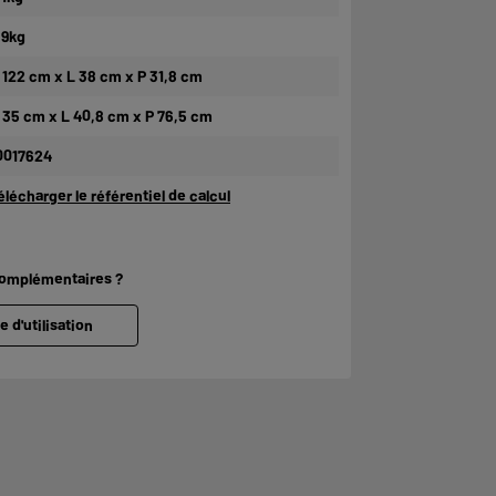
,9kg
 122 cm x L 38 cm x P 31,8 cm
 35 cm x L 40,8 cm x P 76,5 cm
0017624
élécharger le référentiel de calcul
complémentaires ?
e d'utilisation