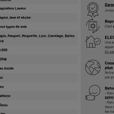
Garan
spirateur Laveur
Jusq
spire, lave et sèche
Repr
C'est
ous types de sols
apis, Parquet, Moquette, Lino, Carrelage, Béton
ELE
iré
Une a
appare
8 000
En sa
00W
Cons
plus
au froide
Notre 
par p
ui
on
Reto
- Ret
atterie
DEPOT
- Reto
0min
dans 
les tr