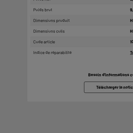
Poids brut
9
Dimensions produit
H
Dimensions colis
H
Code article
1
Indice de réparabilité
T
Besoin d'informations 
Télécharger la notic