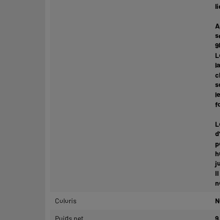
l
A
s
9
L
l
c
s
l
f
L
d
p
h
j
I
n
Coloris
N
Poids net
9