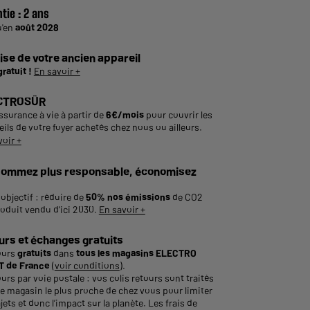
tie :
2 ans
u'en
août 2028
ise de votre ancien appareil
gratuit !
En savoir +
CTROSÛR
ssurance à vie à partir de
6€/mois
pour couvrir les
ils de votre foyer achetés chez nous ou ailleurs.
voir +
ommez plus responsable, économisez
objectif : réduire de
50% nos émissions
de CO2
roduit vendu d'ici 2030.
En savoir +
urs et échanges gratuits
ours
gratuits
dans
tous les magasins ELECTRO
 de France
(
voir conditions
).
urs par voie postale : vos colis retours sont traités
le magasin le plus proche de chez vous pour limiter
ajets et donc l’impact sur la planète. Les frais de