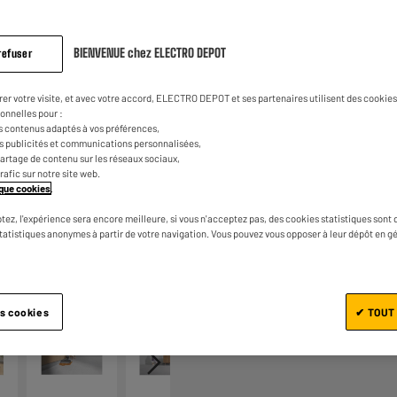
BIENVENUE chez ELECTRO DEPOT
refuser
rer votre visite, et avec votre accord, ELECTRO DEPOT et ses partenaires utilisent des cookies 
onnelles pour :
s contenus adaptés à vos préférences,
es publicités et communications personnalisées,
Ajouter au panier
e partage de contenu sur les réseaux sociaux,
trafic sur notre site web.
tique cookies
.
tez, l'expérience sera encore meilleure, si vous n'acceptez pas, des cookies statistiques sont 
statistiques anonymes à partir de votre navigation. Vous pouvez vous opposer à leur dépôt en g
1/7
es cookies
✔ TOUT