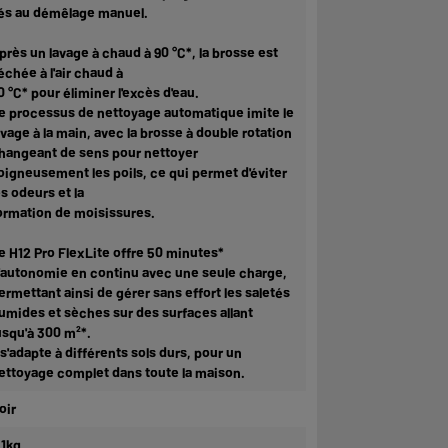
iés au démêlage manuel.
près un lavage à chaud à 90 °C*, la brosse est
échée à l'air chaud à
0 °C* pour éliminer l'excès d'eau.
e processus de nettoyage automatique imite le
avage à la main, avec la brosse à double rotation
hangeant de sens pour nettoyer
oigneusement les poils, ce qui permet d'éviter
es odeurs et la
ormation de moisissures.
e H12 Pro FlexLite offre 50 minutes*
'autonomie en continu avec une seule charge,
ermettant ainsi de gérer sans effort les saletés
umides et sèches sur des surfaces allant
usqu'à 300 m²*.
l s'adapte à différents sols durs, pour un
ettoyage complet dans toute la maison.
oir
,1kg