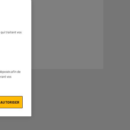
qui traitent vos
déposés afin de
érant vos
 AUTORISER