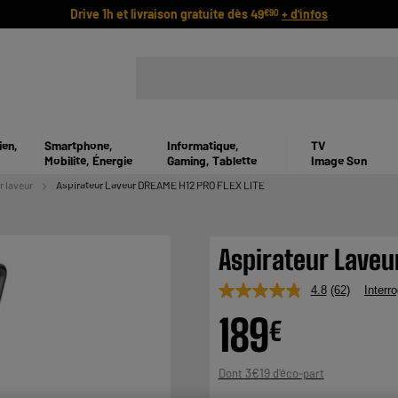
Drive 1h et livraison gratuite dès 49
+ d'infos
€90
ien,
Smartphone,
Informatique,
TV
Mobilité, Énergie
Gaming, Tablette
Image Son
r laveur
Aspirateur Laveur DREAME H12 PRO FLEX LITE
Aspirateur Laveu
4.8
(62)
Interro
Lire
62
189
€
avis.
Lien
sur
la
3
€
19
Dont
même
page.