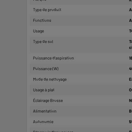
Type de produit
A
Fonctions
A
Usage
T
Type de sol
T
c
Puissance d'aspiration
1
Puissance (W)
4
Mode de nettoyage
E
Usage à plat
O
Éclairage Brosse
N
Alimentation
B
Autonomie
5