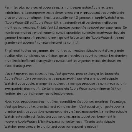
Parmi les plus connues et populaires, la
montre connectée Apple
reste un
indétrônable. La marque ne cesse de se renouveler en proposant des produits de
plus en plus sophistiqués. Il existe actuellement 3 gammes : l’
Apple Watch Series
,
l’Apple Watch SE et l’Apple Watch Ultra. La dernière fait partie des
meilleures
montres connectées
. En fait c’est LA montre connectée de sport par excellence. De
nombreux modes d’entraînements sont disponibles sur cette smartwatch haut de
gamme. Les sportifs professionnels qui ont fait un test de l’Apple Watch Ultra ont
grandement apprécié son étanchéité et sa solidité.
En général, toutes les gammes de montres connectées d’Apple sont d’une grande
qualité, elles sont bien plus précises qu’un bracelet de sport connecté. Les derniers
modèles bénéficient d’un système contactant les urgences en cas de chutes ou
d’accidents graves.
L’avantage avec ces accessoires, c’est que vous pouvez changer les
bracelets
Apple Watch
. Cela permet donc de ne pas avoir à racheter une nouvelle Apple
Watch si vous voulez changer de couleur. La marque propose de nombreux coloris,
avec parfois, des motifs. Certains bracelets Apple Watch sont même en édition
limitée : de quoi intéresser les collectionneurs.
Nous vous proposons des modèles reconditionnés pour ces montres : l’avantage,
c’est que le produit est remis à neuf et moins cher ! C’est aussi un joli geste pour la
planète, puisque vous donnez une seconde vie à cet accessoire. La
meilleure Apple
Watch
reste celle qui s'adapte à vos besoins, après tout et pas forcément la
nouvelle Apple Watch
. N’hésitez pas à consulter les différents tests d’Apple
Watches pour trouver le produit qui vous correspond le mieux !