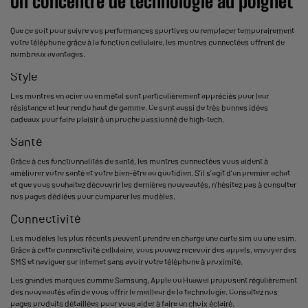
Un concentré de technologie au poignet
Que ce soit pour suivre vos performances sportives ou remplacer temporairement
votre téléphone grâce à la fonction cellulaire, les montres connectées offrent de
nombreux avantages.
Style
Les montres en acier ou en métal sont particulièrement appréciés pour leur
résistance et leur rendu haut de gamme. Ce sont aussi de très bonnes idées
cadeaux pour faire plaisir à un proche passionné de high-tech.
Santé
Grâce à ces fonctionnalités de santé, les montres connectées vous aident à
améliorer votre santé et votre bien-être au quotidien. S’il s’agit d’un premier achat
et que vous souhaitez découvrir les dernières nouveautés, n’hésitez pas à consulter
nos pages dédiées pour comparer les modèles.
Connectivité
Les modèles les plus récents peuvent prendre en charge une carte sim ou une esim.
Grâce à cette connectivité cellulaire, vous pouvez recevoir des appels, envoyer des
SMS et naviguer sur internet sans avoir votre téléphone à proximité.
Les grandes marques comme Samsung, Apple ou Huawei proposent régulièrement
des nouveautés afin de vous offrir le meilleur de la technologie. Consultez nos
pages produits détaillées pour vous aider à faire un choix éclairé.