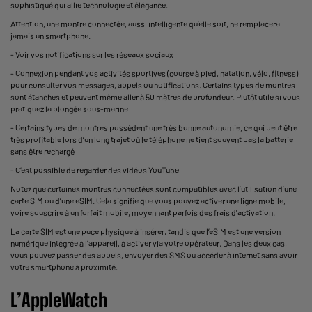
sophistiqué qui allie technologie et élégance.
Attention, une montre connectée, aussi intelligente qu’elle soit, ne remplacera
jamais un smartphone.
- Voir vos notifications sur les réseaux sociaux
- Connexion pendant vos activités sportives (course à pied, natation, vélo, fitness)
pour consulter vos messages, appels ou notifications. Certains types de montres
sont étanches et peuvent même aller à 50 mètres de profondeur. Plutôt utile si vous
pratiquez la plongée sous-marine
- Certains types de montres possèdent une très bonne autonomie, ce qui peut être
très profitable lors d’un long trajet où le téléphone ne tient souvent pas la batterie
sans être rechargé
- C’est possible de regarder des vidéos YouTube
Notez que certaines montres connectées sont compatibles avec l’utilisation d’une
carte SIM ou d’une eSIM. Cela signifie que vous pouvez activer une ligne mobile,
voire souscrire à un forfait mobile, moyennant parfois des frais d'activation.
La carte SIM est une puce physique à insérer, tandis que l’eSIM est une version
numérique intégrée à l’appareil, à activer via votre opérateur. Dans les deux cas,
vous pouvez passer des appels, envoyer des SMS ou accéder à internet sans avoir
votre smartphone à proximité.
L’AppleWatch