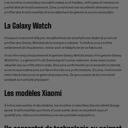
Les
montres connectées reconditionnées
sont testées, nettoyées et remises en
parfait état de fonctionnement. Elles constituent une excellente alternative pour
profiter des fonctionnalités d’un modèle haut de gamme à un prix accessible.
La Galaxy Watch
Principal concurrent d’Apple, les détenteurs de smartphones Android pourront
profiter des Galaxy Watches de la marque coréenne. Toutefois pour profiter
entièrement de l’expérience, mieux vaut un téléphone de ce fabricant.
Vous retrouvez principalement la gamme Galaxy WatchClassic et la gamme Galaxy
Watch Pro. La gamme Pro de Samsung est la plus onéreuse, mais aussi la plus
adaptée aux sportifs chevronnés. Bien plus performante qu’un
bracelet connecté
,
vous en apprendrez plus sur l’évolution de vos performances. En plus, l’autonomie
reste très bonne pour ce genre d'accessoires. De quoi passer de bon moment
pendant son activité physique !
Les modèles Xiaomi
À la fois innovantes et abordables, les
montres connectées Xiaomi
allient design
épuré, fonctionnalités sportives et suivi santé. Avec un excellent rapport
qualité/prix, elles sont parfaites pour une première acquisition.