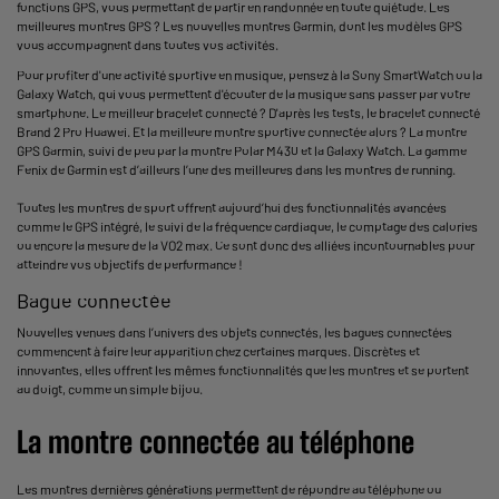
fonctions GPS, vous permettant de partir en randonnée en toute quiétude. Les
meilleures montres GPS ? Les nouvelles montres Garmin, dont les modèles GPS
vous accompagnent dans toutes vos activités.
Pour profiter d'une activité sportive en musique, pensez à la Sony SmartWatch ou la
Galaxy Watch, qui vous permettent d'écouter de la musique sans passer par votre
smartphone. Le meilleur bracelet connecté ? D'après les tests, le bracelet connecté
Brand 2 Pro Huawei. Et la meilleure montre sportive connectée alors ? La montre
GPS Garmin, suivi de peu par la montre Polar M430 et la Galaxy Watch. La gamme
Fenix de Garmin est d’ailleurs l’une des meilleures dans les
montres de running
.
Toutes les
montres de sport
offrent aujourd’hui des fonctionnalités avancées
comme le GPS intégré, le suivi de la fréquence cardiaque, le comptage des calories
ou encore la mesure de la VO2 max. Ce sont donc des alliées incontournables pour
atteindre vos objectifs de performance !
Bague connectée
Nouvelles venues dans l’univers des objets connectés,
les bagues connectées
commencent à faire leur apparition chez certaines marques. Discrètes et
innovantes, elles offrent les mêmes fonctionnalités que les montres et se portent
au doigt, comme un simple bijou.
La montre connectée au téléphone
Les montres dernières générations permettent de répondre au téléphone ou