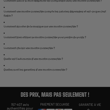
Comment savoir si mon téléphone est compatible avec une montre connectée ?
Comment une montre connectée compte les calories dépensées et est-ce que c'est
fiable ?
Comment écouter de la musique sur une montre connectée ?
Comment bien utiliser sa montre connectée pour perdre du poids ?
Comment choisir une montre connectée ?
Quelle est l’autonomie d’une montre connectée ?
Quelles sont les garanties d’une montre connectée ?
DES PRIX, MAIS PAS SEULEMENT !
157 407 avis
PAIEMENT SÉCURISÉ
GARANTIE À VIE
authentifiés pour