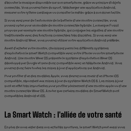
d'écouter la musique disponible sur son smartphone, grâce au principe d'objets
connectés. Vous pourrez faire du sport, télécharger une application Android,
mesurer votre rythme cardiaque ou consulter la météo grâce à son écran tactile.
Si vous avez peur de l'autonomie de la batterie d'une montre connectée, vous
pouvez opter pour un modèle de montre connectée hybride. La marque Fossil
propose par exemple une montre hybride, qui conjugue les aiguilles d'une montre
traditionnelle avec des fonctions connectées très discrètes. Si vous avez une
montre Android Wear, vous pourrez utiliser votre application Android préférée.
Avant d'acheter votre montre, choisissez parmi les différents systèmes
d'exploitation la smart Watch compatible avec
votre iPhone
ou votre smartphone
Android. Une montre Wear OS présente le système d'exploitation Wear OS
développé par Google et sera donc compatible avec un téléphone Android. Vous
pourrez donc faire toutes les mises à jour d'applications sur Android.
Pour profiter d'un des modèles Apple, vous devrez vous munir d'un iPhone iOS
compatible, répondant aux mises à jour du système Watch OS 6. Les mises à jour
sont en effet très importantes pour profiter pleinement d'une montre apple ou d'une
montre connectée Wear OS. A noter que certains modèles de SmartWatch sont
compatibles Android et iOS.
La Smart Watch : l'alliée de votre santé
En plus de vous aider dans vos activités sportives, la smart Watch peut aussi vous