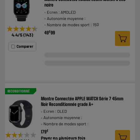
noire
Ecran : AMOLED
Autonomie moyenne :
Nombre de modes sport : 150
★★★★★
★★★★★
€
49
99
4.4
/5
(
143
)
Comparer
RECONDITIONNÉ
Montre Connectée APPLE WATCH Série 7 45mm
Noir Reconditionnée grade A+
Ecran : OLED
Autonomie moyenne :
Nombre de modes sport :
€
179
★★★★★
★★★★★
Payer en
plusieurs fois