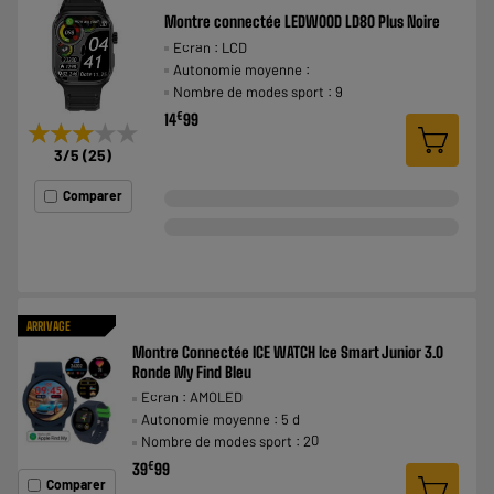
Montre connectée LEDWOOD LD80 Plus Noire
Ecran : LCD
Autonomie moyenne :
Nombre de modes sport : 9
€
14
99
★★★★★
★★★★★
3
/5
(
25
)
Comparer
ARRIVAGE
Montre Connectée ICE WATCH Ice Smart Junior 3.0
Ronde My Find Bleu
Ecran : AMOLED
Autonomie moyenne : 5 d
Nombre de modes sport : 20
€
39
99
Comparer