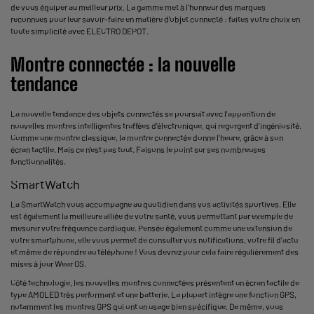
de vous équiper au meilleur prix. La gamme met à l'honneur des marques
reconnues pour leur savoir-faire en matière d'objet connecté : faites votre choix en
toute simplicité avec ELECTRO DEPOT.
Montre connectée : la nouvelle
tendance
La nouvelle tendance des objets connectés se poursuit avec l'apparition de
nouvelles montres intelligentes truffées d'électronique, qui regorgent d'ingéniosité.
Comme une montre classique, la montre connectée donne l'heure, grâce à son
écran tactile. Mais ce n'est pas tout. Faisons le point sur ses nombreuses
fonctionnalités.
SmartWatch
La SmartWatch vous accompagne au quotidien dans vos activités sportives. Elle
est également la meilleure alliée de votre santé, vous permettant par exemple de
mesurer votre fréquence cardiaque. Pensée également comme une extension de
votre smartphone, elle vous permet de consulter vos notifications, votre fil d'actu
et même de répondre au téléphone ! Vous devrez pour cela faire régulièrement des
mises à jour Wear OS.
Côté technologie, les nouvelles montres connectées présentent un écran tactile de
type AMOLED très performant et une batterie. La plupart intègre une fonction GPS,
notamment les
montres GPS
qui ont un usage bien spécifique. De même, vous