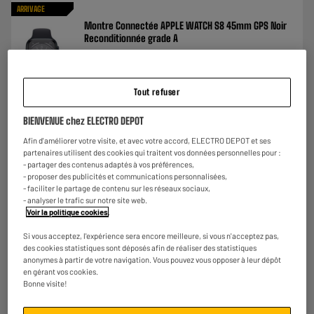
ARRIVAGE
Montre Connectée APPLE WATCH S8 45mm GPS Noir
Reconditionnée grade A
Ecran : OLED
Autonomie moyenne :
Nombre de modes sport : 18
Tout refuser
€
198
95
Comparer
Payer en
plusieurs fois
BIENVENUE chez ELECTRO DEPOT
Afin d'améliorer votre visite, et avec votre accord, ELECTRO DEPOT et ses
partenaires utilisent des cookies qui traitent vos données personnelles pour :
- partager des contenus adaptés à vos préférences,
- proposer des publicités et communications personnalisées,
- faciliter le partage de contenu sur les réseaux sociaux,
- analyser le trafic sur notre site web.
Voir la politique cookies
.
Si vous acceptez, l'expérience sera encore meilleure, si vous n'acceptez pas,
des cookies statistiques sont déposés afin de réaliser des statistiques
anonymes à partir de votre navigation. Vous pouvez vous opposer à leur dépôt
en gérant vos cookies.
Bonne visite!