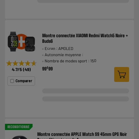
Montre connectée XIAOMI Redmi Watch5 Noire +
Buds6
Ecran : AMOLED
Autonomie moyenne :
Nombre de modes sport : 150
★★★★★
★★★★★
€
99
99
4.7
/5
(
49
)
Comparer
RECONDITIONNÉ
Montre connectée APPLE Watch S9 45mm GPS Noir