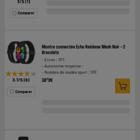
3
/5
(
1
)
Comparer
Montre connectée Echo Rainbow Mesh Noir - 2
Bracelets
Ecran : TFT
Autonomie moyenne :
★★★★★
★★★★★
Nombre de modes sport : 100
€
3.7
/5
(
6
)
38
99
Comparer