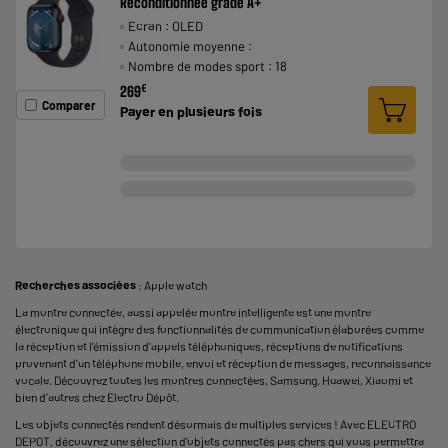
Reconditionnée grade A+
Ecran : OLED
Autonomie moyenne :
Nombre de modes sport : 18
€
269
Comparer
Payer en
plusieurs fois
Recherches associées
:
Apple watch
La montre connectée, aussi appelée montre intelligente est une montre
électronique qui intègre des fonctionnalités de communication élaborées comme
la réception et l’émission d'appels téléphoniques, réceptions de notifications
provenant d'un téléphone mobile, envoi et réception de messages, reconnaissance
vocale. Découvrez toutes les montres connectées, Samsung, Huawei, Xiaomi et
bien d’autres chez Electro Dépôt.
Les objets connectés rendent désormais de multiples services ! Avec ELECTRO
DEPOT, découvrez une sélection d'objets connectés pas chers qui vous permettra