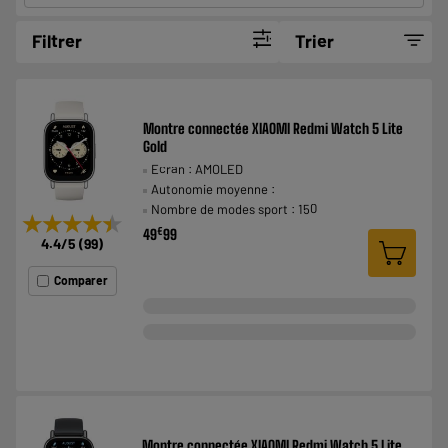
Filtrer
Trier
Montre connectée XIAOMI Redmi Watch 5 Lite
Gold
Ecran : AMOLED
Autonomie moyenne :
Nombre de modes sport : 150
★★★★★
★★★★★
€
49
99
4.4
/5
(
99
)
Comparer
Montre connectée XIAOMI Redmi Watch 5 Lite