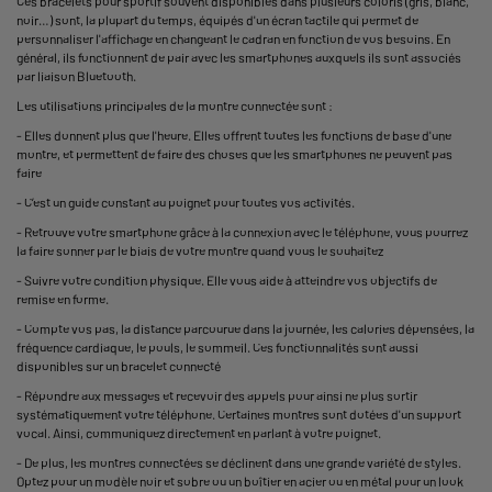
Ces bracelets pour sportif souvent disponibles dans plusieurs coloris (gris, blanc,
noir…) sont, la plupart du temps, équipés d'un écran tactile qui permet de
personnaliser l'affichage en changeant le cadran en fonction de vos besoins. En
général, ils fonctionnent de pair avec les
smartphones
auxquels ils sont associés
par liaison Bluetooth.
Les utilisations principales de la montre connectée sont :
- Elles donnent plus que l'heure. Elles offrent toutes les fonctions de base d'une
montre, et permettent de faire des choses que les smartphones ne peuvent pas
faire
- C’est un guide constant au poignet pour toutes vos activités.
- Retrouve votre smartphone grâce à la connexion avec le téléphone, vous pourrez
la faire sonner par le biais de votre montre quand vous le souhaitez
- Suivre votre condition physique. Elle vous aide à atteindre vos objectifs de
remise en forme.
- Compte vos pas, la distance parcourue dans la journée, les calories dépensées, la
fréquence cardiaque, le pouls, le sommeil. Ces fonctionnalités sont aussi
disponibles sur un bracelet connecté
- Répondre aux messages et recevoir des appels pour ainsi ne plus sortir
systématiquement votre téléphone. Certaines montres sont dotées d'un support
vocal. Ainsi, communiquez directement en parlant à votre poignet.
- De plus, les montres connectées se déclinent dans une grande variété de styles.
Optez pour un modèle noir et sobre ou un boîtier en acier ou en métal pour un look