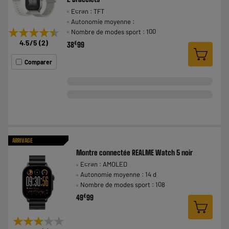
Ecran : TFT
Autonomie moyenne :
★★★★★
★★★★★
Nombre de modes sport : 100
4.5
/5
(
2
)
€
38
99
Comparer
ARRIVAGE
Montre connectée REALME Watch 5 noir
Ecran : AMOLED
Autonomie moyenne : 14 d
Nombre de modes sport : 108
€
49
99
★★★★★
★★★★★