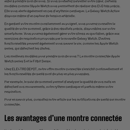
aider à prendre soin de vous. Si vous souhaitez surveiller votre cœur, certains
modèles comme l'Apple Watch vous permettent de réaliser des ECG très précis.
Elle vous alerte également en cas d'arythmie cardiaque. La Galaxy Watch Active
dispose même d'un capteur de tension artérielle.
En gardant votre montre constamment au poignet, vous pourrez connaître la
qualité de votre sommeil, grâce à des résultats précis, disponibles sur votre
smartphone. Vous pourrez également gérer votre stress au quotidien, grâce aux
exercices de respiration proposés par la nouvelle Galaxy Watch. D'autres
fonctionnalités peuvent également vous sauver la vie, comme les Apple Watch
series, qui détectent les chutes.
Les meilleurs modèles pour prendre soin de vous ? La montre connectée Apple
Watch series 5 et la Fitbit Sense.
Chez ELECTRO DEPOT, notre offre montre connectée s’enrichit continuellement et
les fonctionnalités de santé sont de plus en plus poussées.
Par exemple, le suivi de sommeil permet d’analyser la qualité de vos nuits en
détectant vos mouvements, votre rythme cardiaque et parfois même votre
respiration.
Pour en savoir plus, consultez notre article sur les
notifications de santé sur montre
connectée
.
Les avantages d’une montre connectée