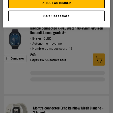
✔ TOUT AUTORISER
Gérer les cookies
EXCLU WEB
Montre connectée APPLE Watch S9 45mm GPS Noir
Reconditionnée grade A+
Ecran : OLED
Autonomie moyenne :
Nombre de modes sport : 18
€
249
Comparer
Payer en
plusieurs fois
Montre connectée Echo Rainbow Mesh Blanche -
2 Bracelets