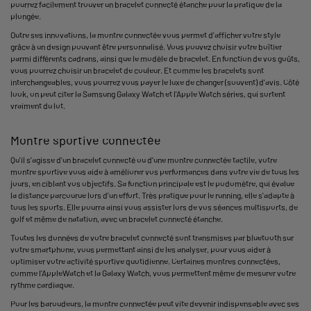
pourrez facilement trouver un bracelet connecté étanche pour la pratique de la
plongée.
Outre ses innovations, la montre connectée vous permet d'afficher votre style
grâce à un design pouvant être personnalisé. Vous pouvez choisir votre boîtier
parmi différents cadrans, ainsi que le modèle de bracelet. En fonction de vos goûts,
vous pourrez choisir un bracelet de couleur. Et comme les bracelets sont
interchangeables, vous pourrez vous payer le luxe de changer (souvent) d'avis. Côté
look, on peut citer la Samsung Galaxy Watch et l'Apple Watch séries, qui sortent
vraiment du lot.
Montre sportive connectée
Qu'il s'agisse d'un bracelet connecté ou d'une montre connectée tactile, votre
montre sportive vous aide à améliorer vos performances dans votre vie de tous les
jours, en ciblant vos objectifs. Sa fonction principale est le podomètre, qui évalue
la distance parcourue lors d'un effort. Très pratique pour le running, elle s'adapte à
tous les sports. Elle pourra ainsi vous assister lors de vos séances multisports, de
golf et même de natation, avec un bracelet connecté étanche.
Toutes les données de votre bracelet connecté sont transmises par bluetooth sur
votre smartphone, vous permettant ainsi de les analyser, pour vous aider à
optimiser votre activité sportive quotidienne. Certaines montres connectées,
comme l'AppleWatch et la Galaxy Watch, vous permettent même de mesurer votre
rythme cardiaque.
Pour les baroudeurs, la montre connectée peut vite devenir indispensable avec ses