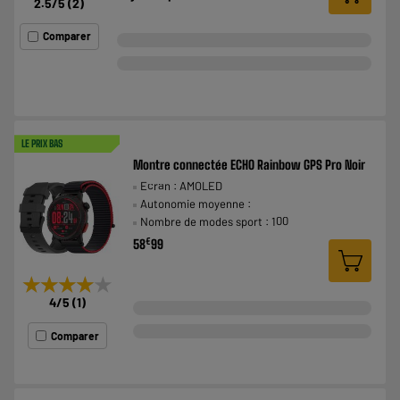
2.5
/5
(
2
)
Comparer
LE PRIX BAS
Montre connectée ECHO Rainbow GPS Pro Noir
Ecran : AMOLED
Autonomie moyenne :
Nombre de modes sport : 100
€
58
99
★★★★★
★★★★★
4
/5
(
1
)
Comparer