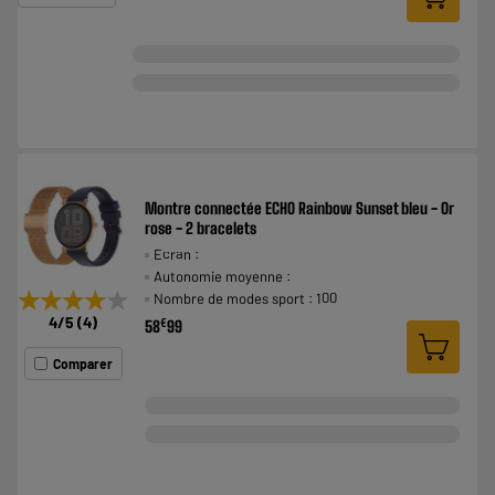
Montre connectée ECHO Rainbow Sunset bleu - Or
rose - 2 bracelets
Ecran :
Autonomie moyenne :
★★★★★
★★★★★
Nombre de modes sport : 100
4
/5
(
4
)
€
58
99
Comparer