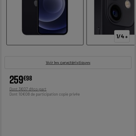
1/4
Voir les caractéristiques
259
€
98
3
€
07
Dont
10
€
08
Dont