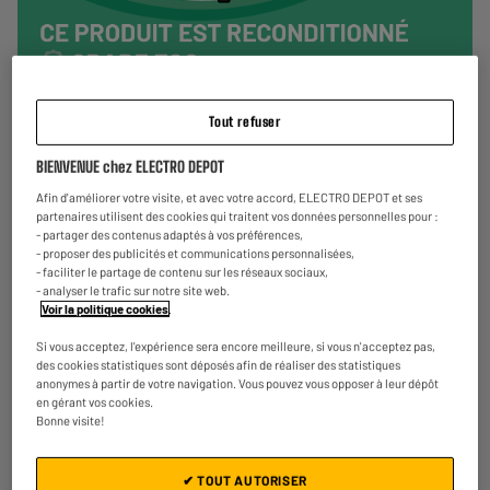
Tout refuser
BIENVENUE chez ELECTRO DEPOT
Afin d'améliorer votre visite, et avec votre accord, ELECTRO DEPOT et ses
partenaires utilisent des cookies qui traitent vos données personnelles pour :
- partager des contenus adaptés à vos préférences,
- proposer des publicités et communications personnalisées,
- faciliter le partage de contenu sur les réseaux sociaux,
- analyser le trafic sur notre site web.
Voir la politique cookies
.
Reprise de votre ancien appareil
Si vous acceptez, l'expérience sera encore meilleure, si vous n'acceptez pas,
Nous reprenons
gratuitement
votre ancien appareil.
des cookies statistiques sont déposés afin de réaliser des statistiques
En savoir +
anonymes à partir de votre navigation. Vous pouvez vous opposer à leur dépôt
en gérant vos cookies.
Bonne visite!
Garantie :
2 ans
Jusqu'en
août 2028
✔ TOUT AUTORISER