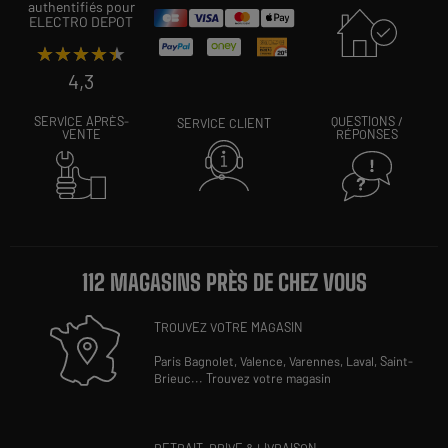
authentifiés pour
ELECTRO DEPOT
★★★★★
★★★★★
4,3
SERVICE APRÈS-
QUESTIONS /
SERVICE CLIENT
VENTE
RÉPONSES
112 MAGASINS PRÈS DE CHEZ VOUS
TROUVEZ VOTRE MAGASIN
Paris Bagnolet,
Valence,
Varennes,
Laval,
Saint-
Brieuc
...
Trouvez votre magasin
RETRAIT, DRIVE & LIVRAISON