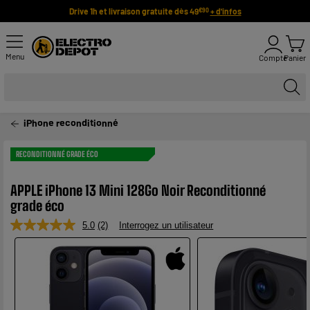
Drive 1h et livraison gratuite dès 49
+ d'infos
€90
Menu
Compte
Panier
iPhone reconditionné
RECONDITIONNÉ GRADE ÉCO
APPLE iPhone 13 Mini 128Go Noir Reconditionné
grade éco
5.0
(2)
Interrogez un utilisateur
Lire
2
avis.
Lien
sur
la
même
page.