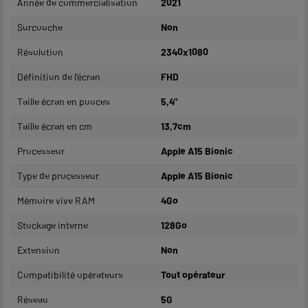
Année de commercialisation
2021
Surcouche
Non
Résolution
2340x1080
Définition de l'écran
FHD
Taille écran en pouces
5,4"
Taille écran en cm
13,7cm
Processeur
Apple A15 Bionic
Type de processeur
Apple A15 Bionic
Mémoire vive RAM
4Go
Stockage interne
128Go
Extension
Non
Compatibilité opérateurs
Tout opérateur
Réseau
5G