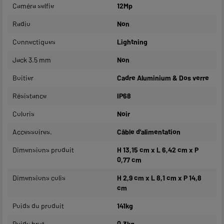
Caméra selfie
12Mp
Radio
Non
Connectiques
Lightning
Jack 3.5 mm
Non
Boitier
Cadre Aluminium & Dos verre
Résistance
IP68
Coloris
Noir
Accessoires.
Câble d'alimentation
Dimensions produit
H 13,15 cm x L 6,42 cm x P
0,77 cm
Dimensions colis
H 2,9 cm x L 8,1 cm x P 14,8
cm
Poids du produit
141kg
Poids brut
0,3kg