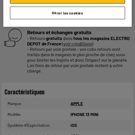
Consommez plus responsable, économisez
plus
Gérer les cookies
Notre objectif : réduire de
50% nos émissions
de CO2
par produit vendu d'ici 2030.
En savoir +
Retours et échanges gratuits
- Retours
gratuits
dans
tous les magasins ELECTRO
DEPOT de France
(
voir conditions
).
- Retours par voie postale : vos colis retours sont
traités dans le magasin le plus proche de chez vous
pour limiter les trajets et donc l’impact sur la planète.
Les frais de retour par voie postale restent à votre
charge.
Caractéristiques
Marque
APPLE
Modèle
IPHONE 13 MINI
Système d'Exploitation
iOS