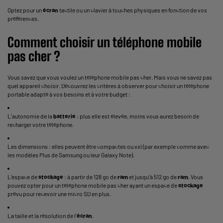
Optez pour un
écran
tactile ou un clavier à touches physiques en fonction de vos
préférences.
Comment choisir un téléphone mobile
pas cher ?
Vous savez que vous voulez un téléphone mobile pas cher. Mais vous ne savez pas
quel appareil choisir. Découvrez les critères à observer pour choisir un téléphone
portable adapté à vos besoins et à votre budget :
L’autonomie de la
batterie
: plus elle est élevée, moins vous aurez besoin de
recharger votre téléphone.
Les dimensions : elles peuvent être compactes ou xxl (par exemple comme avec
les modèles Plus de Samsung ou leur Galaxy Note).
L’espace de
stockage
: à partir de 128 go de
ram
et jusqu’à 512 go de
ram
. Vous
pouvez opter pour un téléphone mobile pas cher ayant un espace de
stockage
prévu pour recevoir une micro SD en plus.
La taille et la résolution de l’
écran
.