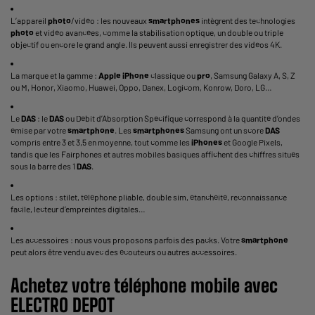
L’appareil
photo
/vidéo : les nouveaux
smartphones
intègrent des technologies
photo
et vidéo avancées, comme la stabilisation optique, un double ou triple
objectif ou encore le grand angle. Ils peuvent aussi enregistrer des vidéos 4K.
La marque et la gamme :
Apple
iPhone
classique ou
pro
, Samsung Galaxy A, S, Z
ou M, Honor, Xiaomo, Huawei, Oppo, Danex, Logicom, Konrow, Doro, LG…
Le
DAS
: le
DAS
ou Débit d’Absorption Spécifique correspond à la quantité d’ondes
émise par votre
smartphone
. Les
smartphones
Samsung ont un score
DAS
compris entre 3 et 3,5 en moyenne, tout comme les
iPhones
et Google Pixels,
tandis que les Fairphones et autres mobiles basiques affichent des chiffres situés
sous la barre des 1
DAS
.
Les options : stilet, téléphone pliable, double sim, étanchéité, reconnaissance
facile, lecteur d’empreintes digitales…
Les accessoires : nous vous proposons parfois des packs. Votre
smartphone
peut alors être vendu avec des écouteurs ou autres accessoires.
Achetez
votre téléphone
mobile
avec
ELECTRO DEPOT