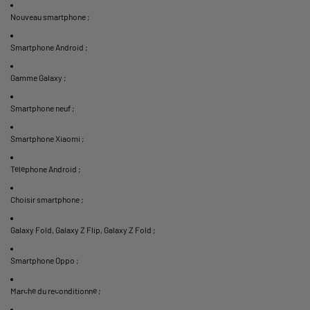
Nouveau smartphone
;
Smartphone Android
;
Gamme Galaxy
;
Smartphone neuf
;
Smartphone Xiaomi
;
Téléphone Android
;
Choisir smartphone
;
Galaxy Fold, Galaxy Z Flip, Galaxy Z Fold
;
Smartphone Oppo
;
Marché du reconditionné
;