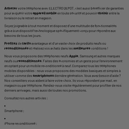
Acheter
votre téléphone avec ELECTRO DEPOT, c’est aussi bénéficier de garanties
pour acquérir votre
appareil mobile
en toute sécurité et pouvoir
choisir
entre la
livraison ou le retrait en magasin.
Soyez joignable à tout moment et disposez d’une multitude de fonctionnalités
grâce à un dispositif technologique spécifiquement conçu pour répondre aux
besoins de tous les jours.
Profitez
de
tarifs
avantageux et d’un vaste choix de produits neufs ou
reconditionnés
et réalisez vos achats dans les
meilleures
conditions !
Nous vous proposons des téléphones neufs
Apple
, Samsung et autres marques
neufs ou
reconditionnés
. Faites des économies et un geste pour l’environnement
en optant pour un mobile reconditionné à neuf. Comparez tous les téléphones
mobiles disponibles : nous vous proposons des modèles basiques et simples à
utiliser comme des
smartphones
dernière génération. Vous avez besoin d’aide ?
Nos conseillers vous aident à faire votre choix. Ils vous répondent par mail, en
magasin ou par téléphone. Rendez-nous visite régulièrement pour profiter de nos
derniers arrivages, mais aussi de toutes nos promotions.
Consultez nos autres articles :
Smartphone
;
iPhone reconditionné
;