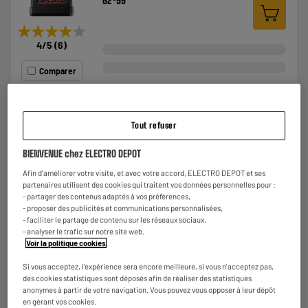
62
99
★★★★★
★★★★★
4
/5
(
6
)
Comparer
Tout refuser
LE PRIX BAS
Mobile Sénior DORO Leva E10s 4G Noir
BIENVENUE chez ELECTRO DEPOT
Ecran : 2,4 "
Afin d'améliorer votre visite, et avec votre accord, ELECTRO DEPOT et ses
Stockage : 17 Mo
partenaires utilisent des cookies qui traitent vos données personnelles pour :
Photo : 0,3 MP
- partager des contenus adaptés à vos préférences,
€
62
99
- proposer des publicités et communications personnalisées,
- faciliter le partage de contenu sur les réseaux sociaux,
- analyser le trafic sur notre site web.
★★★★★
★★★★★
Voir la politique cookies
.
4.8
/5
(
4
)
Si vous acceptez, l'expérience sera encore meilleure, si vous n'acceptez pas,
Comparer
des cookies statistiques sont déposés afin de réaliser des statistiques
anonymes à partir de votre navigation. Vous pouvez vous opposer à leur dépôt
en gérant vos cookies.