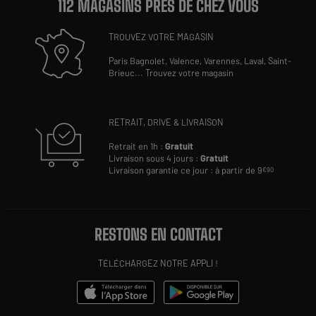
112 MAGASINS PRÈS DE CHEZ VOUS
TROUVEZ VOTRE MAGASIN
Paris Bagnolet,
Valence,
Varennes,
Laval,
Saint-
Brieuc
...
Trouvez votre magasin
RETRAIT, DRIVE & LIVRAISON
Retrait en 1h :
Gratuit
Livraison sous 4 jours :
Gratuit
Livraison garantie ce jour : à partir de 9
€90
RESTONS EN CONTACT
TÉLÉCHARGEZ NOTRE APPLI !