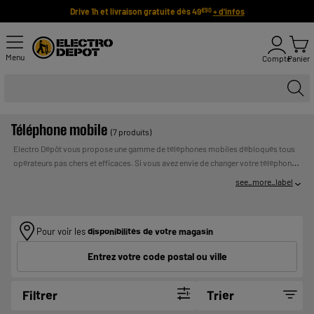
Drive 1h et livraison gratuite dès 49
+ d'infos
€90
Menu
Compte
Panier
Téléphone mobile
(7 produits)
Electro Dépôt vous propose une gamme de téléphones mobiles débloqués tous
opérateurs pas chers et efficaces. Si vous avez envie de changer votre téléphone
portable actuel, lancez-vous ! Optez pour l'un de nos nombreux téléphones
see_more_label
mobiles débloqués. Compatible avec tous les opérateurs français et belge, votre
carte sim fonctionnera à coup sûr dans votre nouveau téléphone portable !
Payer
UN CREDIT VOUS ENGAGE ET DOIT ETRE
en plusieurs fois :
REMBOURSE. VERIFIEZ VOS CAPACITES DE
Pour voir les
disponibilités de votre magasin
REMBOURSEMENT AVANT DE VOUS ENGAGER.
Entrez votre code postal ou ville
Filtrer
Trier