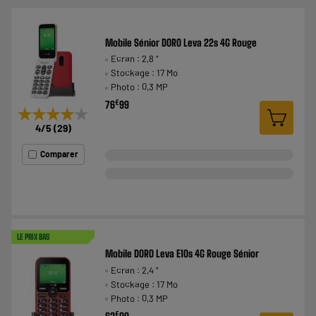
Mobile Sénior DORO Leva 22s 4G Rouge
Ecran : 2,8 "
Stockage : 17 Mo
Photo : 0,3 MP
€
76
99
★★★★★
★★★★★
4
/5
(
29
)
Comparer
LE PRIX BAS
Mobile DORO Leva E10s 4G Rouge Sénior
Ecran : 2,4 "
Stockage : 17 Mo
Photo : 0,3 MP
€