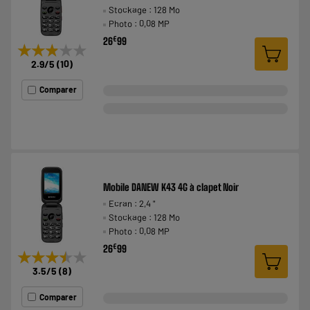
Stockage : 128 Mo
Photo : 0,08 MP
€
26
99
★★★★★
★★★★★
2.9
/5
(
10
)
Comparer
Mobile DANEW K43 4G à clapet Noir
Ecran : 2,4 "
Stockage : 128 Mo
Photo : 0,08 MP
€
26
99
★★★★★
★★★★★
3.5
/5
(
8
)
Comparer