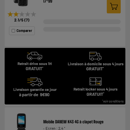
17
99
★★★★★
★★★★★
2.1
/5
(
7
)
Comparer
Mobile DANEW K43 4G à clapet Rouge
Ecran : 2,4 "