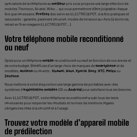
spécialiste de la téléphonie au
meilleur
prix vous propose une large sélection de
mobiles Thomson, Alcatel, Wiko… qui vous permettront d'être joignable chaque
fois que nécessaire.
Profitez
des services ELECTRO DEPOT, à la fois pratiques et
rassurants : garantie, paiement sécurisé, modes de livraison au choix (à domicile,
retrait en 1h en magasin ELECTRO DEPOT...).
Votre téléphone
mobile
reconditionné
ou neuf
Optez pour un téléphone
mobile
reconditionné ou neuf en fonction de vos envies et
de votre budget. Bénéficiez d’un large choix de marques de
smartphone
et de
modèles,
anciens
ou récents :
Huawei
,
Asus
,
Xperia
,
Sony
,
HTC
,
Meizu
ou
Zenfone
.
Nous mettons à votre disposition une large gamme de portables avec des
systèmes d’
exploitation mobiles
iOS ou
Android
pour satisfaire tous les besoins.
Avec ELECTRO DEPOT, votre téléphone reconditionné a subi tous les tests
nécessaires pour respecter les résultats et normes de mentions légales
obligatoires liées à la sécurité et à l’usage.
Trouvez votre modèle d’
appareil mobile
de prédilection