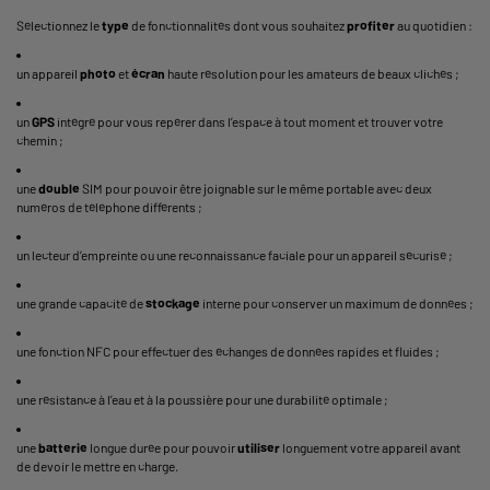
Sélectionnez le
type
de fonctionnalités dont vous souhaitez
profiter
au quotidien :
un appareil
photo
et
écran
haute résolution pour les amateurs de beaux clichés ;
un
GPS
intégré pour vous repérer dans l’espace à tout moment et trouver votre
chemin ;
une
double
SIM pour pouvoir être joignable sur le même portable avec deux
numéros de téléphone différents ;
un lecteur d’empreinte ou une reconnaissance faciale pour un appareil sécurisé ;
une grande capacité de
stockage
interne pour conserver un maximum de données ;
une fonction NFC pour effectuer des échanges de données rapides et fluides ;
une résistance à l’eau et à la poussière pour une durabilité optimale ;
une
batterie
longue durée pour pouvoir
utiliser
longuement votre appareil avant
de devoir le mettre en charge.