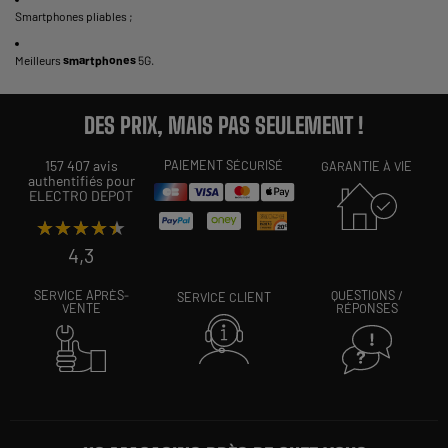
Smartphones pliables
;
Meilleurs
smartphones
5G
.
DES PRIX, MAIS PAS SEULEMENT !
157 407 avis
PAIEMENT SÉCURISÉ
GARANTIE À VIE
authentifiés pour
ELECTRO DEPOT
★★★★★
★★★★★
4,3
SERVICE APRÈS-
QUESTIONS /
SERVICE CLIENT
VENTE
RÉPONSES