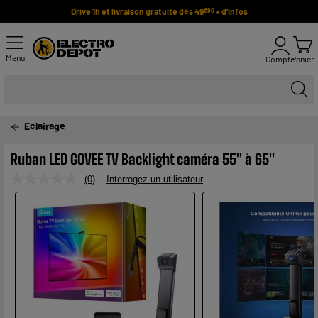
Drive 1h et livraison gratuite dès 49
+ d'infos
€90
Menu
Compte
Panier
Eclairage
Ruban LED GOVEE TV Backlight caméra 55" à 65"
(0)
Interrogez un utilisateur
Aucune
valeur
de
notation.
Lien
sur
la
même
page.