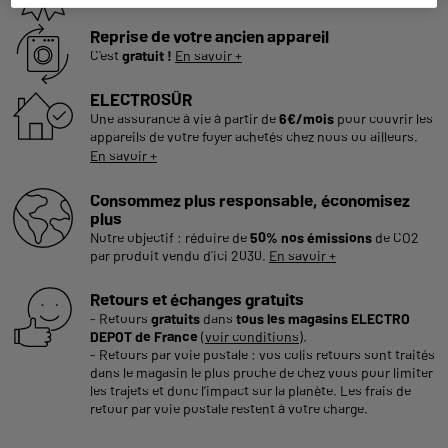
Reprise de votre ancien appareil
C'est
gratuit !
En savoir +
ELECTROSÛR
Une assurance à vie à partir de
6€/mois
pour couvrir les
appareils de votre foyer achetés chez nous ou ailleurs.
En savoir +
Consommez plus responsable, économisez
plus
Notre objectif : réduire de
50% nos émissions
de CO2
par produit vendu d'ici 2030.
En savoir +
Retours et échanges gratuits
- Retours
gratuits
dans
tous les magasins ELECTRO
DEPOT de France
(
voir conditions
).
- Retours par voie postale : vos colis retours sont traités
dans le magasin le plus proche de chez vous pour limiter
les trajets et donc l’impact sur la planète. Les frais de
retour par voie postale restent à votre charge.