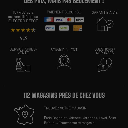
DES PRIX, MAIS PAS SEULEMENT !
157 407 avis
PAIEMENT SÉCURISÉ
GARANTIE À VIE
authentifiés pour
ELECTRO DEPOT
★★★★★
★★★★★
4,3
SERVICE APRÈS-
QUESTIONS /
SERVICE CLIENT
VENTE
RÉPONSES
112 MAGASINS PRÈS DE CHEZ VOUS
TROUVEZ VOTRE MAGASIN
Paris Bagnolet,
Valence,
Varennes,
Laval,
Saint-
Brieuc
...
Trouvez votre magasin