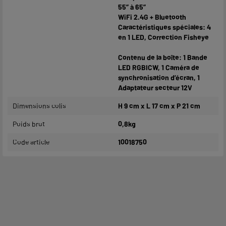
55” à 65”
WiFi 2.4G + Bluetooth
Caractéristiques spéciales: 4
en 1 LED, Correction Fisheye
Contenu de la boîte: 1 Bande
LED RGBICW, 1 Caméra de
synchronisation d’écran, 1
Adaptateur secteur 12V
Dimensions colis
H 9 cm x L 17 cm x P 21 cm
Poids brut
0,8kg
Code article
10018750