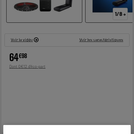
1/8
Voir la vidéo
Voir les caractéristiques
64
€
98
0
€
12
Dont