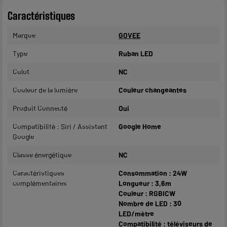
Caractéristiques
Marque
GOVEE
Type
Ruban LED
Culot
NC
Couleur de la lumière
Couleur changeantes
Produit Connecté
Oui
Compatibilité : Siri / Assistant
Google Home
Google
Classe énergétique
NC
Caractéristiques
Consommation : 24W
complémentaires
Longueur : 3,6m
Couleur : RGBICW
Nombre de LED : 30
LED/mètre
Compatibilité : téléviseurs de