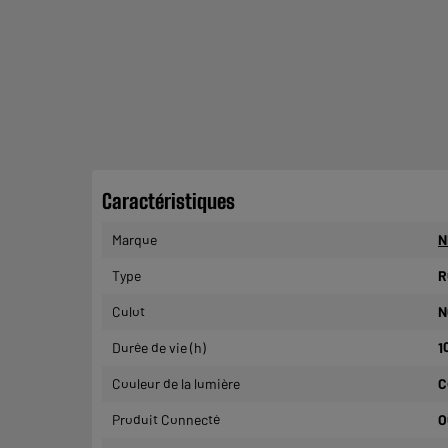
Caractéristiques
Marque
N
Type
R
Culot
N
Durée de vie (h)
1
Couleur de la lumière
C
Produit Connecté
O