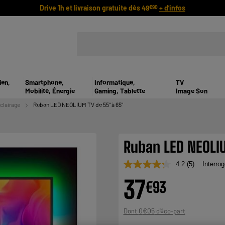
Drive 1h et livraison gratuite dès 49
+ d'infos
€90
ien,
Smartphone,
Informatique,
TV
Mobilité, Énergie
Gaming, Tablette
Image Son
clairage
Ruban LED NEOLIUM TV de 55" à 65"
Ruban LED NEOLIU
4.2
(5)
Interrog
Lire
5
37
€
93
avis.
Lien
sur
la
0
€
05
Dont
même
page.