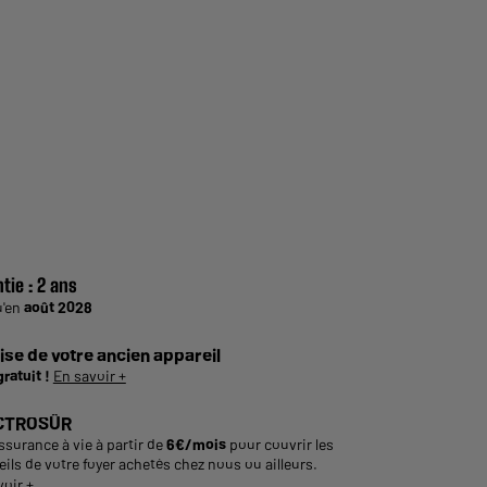
tie :
2 ans
u'en
août 2028
ise de votre ancien appareil
gratuit !
En savoir +
CTROSÛR
ssurance à vie à partir de
6€/mois
pour couvrir les
ils de votre foyer achetés chez nous ou ailleurs.
voir +