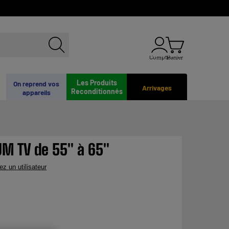
Compte
Panier
Les Produits
On reprend vos
Arrivages
Reconditionnés
appareils
M TV de 55" à 65"
ez un utilisateur