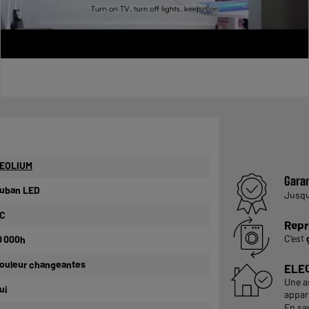
EOLIUM
Garan
uban LED
Jusq
C
Repr
C'est
0 000h
ouleur changeantes
ELE
Une a
ui
appare
En sa