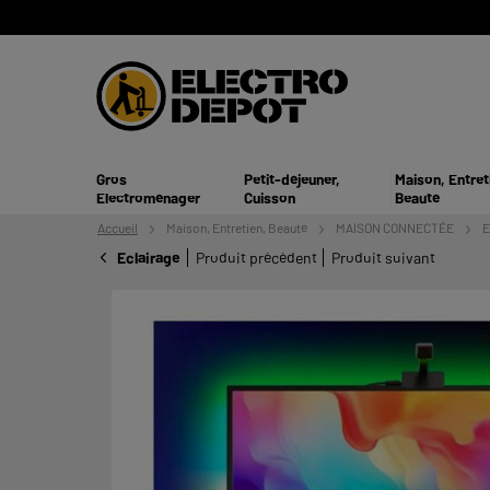
Gros
Petit-déjeuner,
Maison, Entret
Electroménager
Cuisson
Beauté
Accueil
Maison, Entretien,
Beauté
MAISON CONNECTÉE
E
Eclairage
Produit précédent
Produit suivant