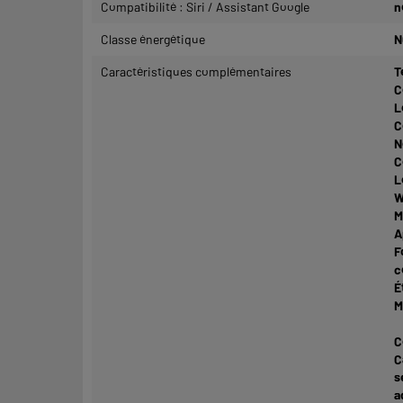
Compatibilité : Siri / Assistant Google
n
Classe énergétique
N
Caractéristiques complémentaires
T
C
L
C
N
C
L
W
M
A
F
c
É
M
C
C
s
a