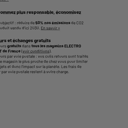
ommez plus responsable, économisez
objectif : réduire de
50% nos émissions
de CO2
roduit vendu d'ici 2030.
En savoir +
urs et échanges gratuits
ours
gratuits
dans
tous les magasins ELECTRO
 de France
(
voir conditions
).
urs par voie postale : vos colis retours sont traités
le magasin le plus proche de chez vous pour limiter
ajets et donc l’impact sur la planète. Les frais de
 par voie postale restent à votre charge.