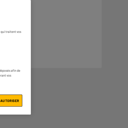
qui traitent vos
déposés afin de
érant vos
 AUTORISER