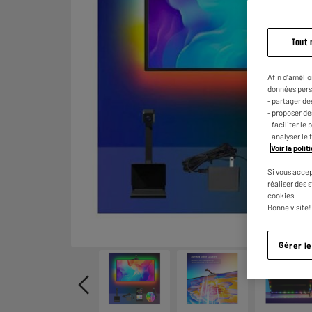
Tout 
Afin d'amélio
données pers
- partager de
- proposer d
- faciliter l
- analyser le 
Voir la poli
Si vous accep
réaliser des 
cookies.
Bonne visite!
Gérer l