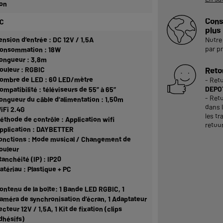
on
Cons
C
plus
ension d’entrée : DC 12V / 1,5A
Notre 
par p
onsommation : 18W
ongueur : 3,8m
ouleur : RGBIC
Reto
ombre de LED : 60 LED/mètre
- Ret
DEPOT
ompatibilité : téléviseurs de 55” à 65”
- Reto
ongueur du câble d’alimentation : 1,50m
dans 
iFi 2.4G
les tr
éthode de contrôle : Application wifi
retour
pplication : DAYBETTER
onctions : Mode musical / Changement de
ouleur
tanchéité (IP) : IP20
atériau : Plastique + PC
ontenu de la boîte: 1 Bande LED RGBIC, 1
améra de synchronisation d’écran, 1 Adaptateur
ecteur 12V / 1,5A, 1 Kit de fixation (clips
dhésifs)