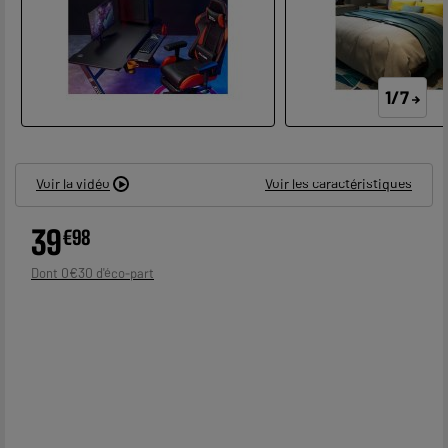
1/7
Voir la vidéo
Voir les caractéristiques
39
€
98
0
€
30
Dont