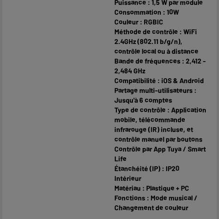
Puissance : 1,5 W par module
Consommation : 10W
Couleur : RGBIC
Méthode de contrôle : WiFi
2.4GHz (802.11 b/g/n),
contrôle local ou à distance
Bande de fréquences : 2,412 -
2,484 GHz
Compatibilité : iOS & Android
Partage multi-utilisateurs :
Jusqu'à 6 comptes
Type de contrôle : Application
mobile, télécommande
infrarouge (IR) incluse, et
contrôle manuel par boutons
Contrôle par App Tuya / Smart
Life
Étanchéité (IP) : IP20
Intérieur
Matériau : Plastique + PC
Fonctions : Mode musical /
Changement de couleur