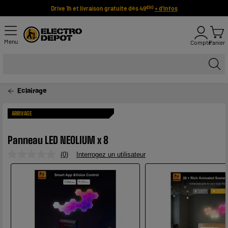
Drive 1h et livraison gratuite dès 49
+ d'infos
€90
Menu
Compte
Panier
Eclairage
ARRIVAGE
Panneau LED NEOLIUM x 8
(0)
Interrogez un utilisateur
Aucune
valeur
de
notation.
Lien
sur
la
même
page.