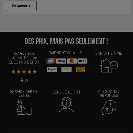
En savoir +
DES PRIX, MAIS PAS SEULEMENT !
157 407 avis
PAIEMENT SÉCURISÉ
GARANTIE À VIE
authentifiés pour
ELECTRO DEPOT
★★★★★
★★★★★
4,3
SERVICE APRÈS-
QUESTIONS /
SERVICE CLIENT
VENTE
RÉPONSES