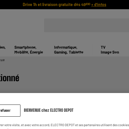
Drive 1h et livraison gratuite dès 49
+ d'infos
€90
ien,
Smartphone,
Informatique,
TV
Mobilité, Énergie
Gaming, Tablette
Image Son
nné
tionné
BIENVENUE chez ELECTRO DEPOT
refuser
rer votre visite, et avec votre accord, ELECTRO DEPOT et ses partenaires utilisent des cookies 