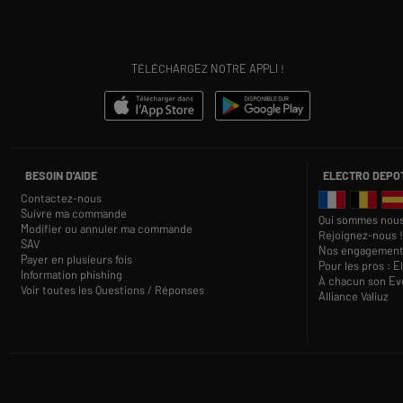
TÉLÉCHARGEZ NOTRE APPLI !
BESOIN D'AIDE
ELECTRO DEPO
Contactez-nous
Suivre ma commande
Qui sommes nous
Modifier ou annuler ma commande
Rejoignez-nous !
SAV
Nos engagement
Payer en plusieurs fois
Pour les pros : E
Information phishing
À chacun son Eve
Voir toutes les Questions / Réponses
Alliance Valiuz