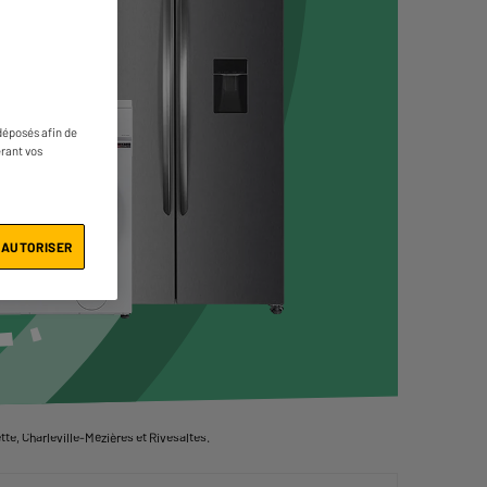
déposés afin de
érant vos
 AUTORISER
te, Charleville-Mézières et Rivesaltes.