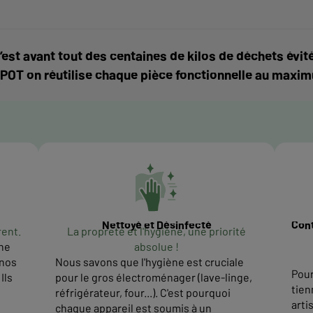
’est avant tout des centaines de kilos de déchets é
POT on réutilise chaque pièce fonctionnelle au maxi
Nettoyé et Désinfecté
Cont
rent.
La propreté et l'hygiène, une priorité
ne
absolue !
 nos
Nous savons que l'hygiène est cruciale
Pour
Ils
pour le gros électroménager (lave-linge,
tien
réfrigérateur, four...). C'est pourquoi
arti
chaque appareil est soumis à un