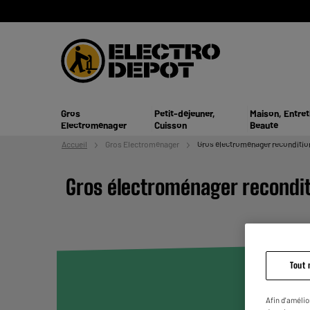
Gros
Petit-déjeuner,
Maison, Entret
Electroménager
Cuisson
Beauté
Accueil
Gros
Electroménager
Gros électroménager reconditio
Gros électroménager recondi
Tout 
Afin d'amélio