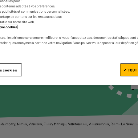
onnelles pour :
GROS
s contenus adaptés à vos préférences,
GER
es publicités et communications personnalisées,
e partage de contenu sur les réseaux sociaux,
NÉ
trafic sur notre site web.
tique cookies
.
VOUS
tez, l'expérience sera encore meilleure, si vous n'acceptez pas, des cookies statistiques sont 
statistiques anonymes à partir de votre navigation. Vous pouvez vous opposer à leur dépôt en g
ir les produits
es cookies
✔ TOUT
u ville
hambéry, Nîmes, Vitrolles, Fleury Mérogis, Villetaneuse, Valenciennes, Reims La Neuvillet