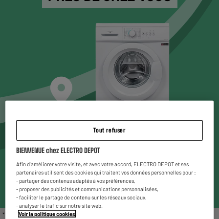
Tout refuser
Choisissez un magasin* pour voir les produits
BIENVENUE chez ELECTRO DEPOT
disponibles
Afin d'améliorer votre visite, et avec votre accord, ELECTRO DEPOT et ses
partenaires utilisent des cookies qui traitent vos données personnelles pour :
Entrez votre code postal ou ville
- partager des contenus adaptés à vos préférences,
- proposer des publicités et communications personnalisées,
- faciliter le partage de contenu sur les réseaux sociaux,
- analyser le trafic sur notre site web.
Voir la politique cookies
.
* Liste des magasins proposant le gros électroménager reconditionné : Chambéry,