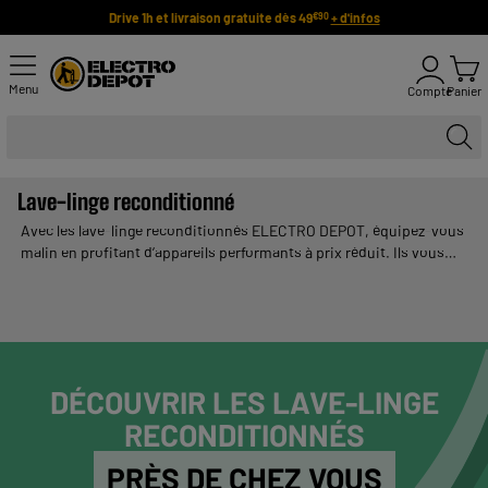
Drive 1h et livraison gratuite dès 49
+ d'infos
€90
Menu
Compte
Panier
Lave-linge reconditionné
Avec les lave-linge reconditionnés ELECTRO DEPOT, équipez-vous
malin en profitant d’appareils performants à prix réduit. Ils vous
garantissent une qualité de lavage fiable pour votre quotidien. Une
solution idéale pour faire des économies tout en adoptant une
démarche plus responsable. ELECTRO DEPOT vous propose une
sélection de lave-linge reconditionnés pas chers, disponibles en
plusieurs capacités pour répondre à tous vos besoins.
DÉCOUVRIR LES LAVE-LINGE
RECONDITIONNÉS
PRÈS DE CHEZ VOUS