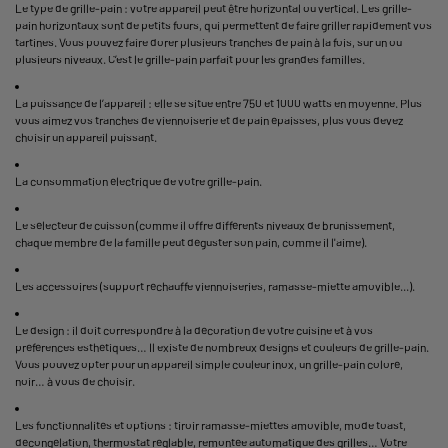
Le type de grille-pain : votre appareil peut être horizontal ou vertical. Les grille-
pain horizontaux sont de petits fours, qui permettent de faire griller rapidement vos
tartines. Vous pouvez faire dorer plusieurs tranches de pain à la fois, sur un ou
plusieurs niveaux. C’est le grille-pain parfait pour les grandes familles.
La puissance de l’appareil : elle se situe entre 750 et 1000 watts en moyenne. Plus
vous aimez vos tranches de viennoiserie et de pain épaisses, plus vous devez
choisir un appareil puissant.
La consommation électrique de votre grille-pain.
Le sélecteur de cuisson (comme il offre différents niveaux de brunissement,
chaque membre de la famille peut déguster son pain, comme il l'aime).
Les accessoires (support réchauffe viennoiseries, ramasse-miette amovible...).
Le design : il doit correspondre à la décoration de votre cuisine et à vos
préférences esthétiques… Il existe de nombreux designs et couleurs de grille-pain.
Vous pouvez opter pour un appareil simple couleur inox, un grille-pain coloré,
noir… à vous de choisir.
Les fonctionnalités et options : tiroir ramasse-miettes amovible, mode toast,
décongélation, thermostat réglable, remontée automatique des grilles… Votre