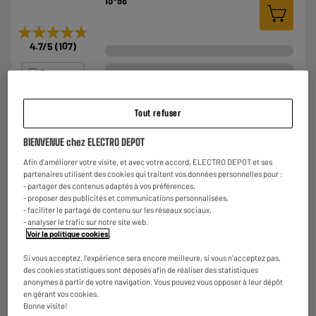
15
98
★★★★★
★★★★★
4.7
/5
(
107
)
Comparer
Tout refuser
BY ELECTRODEPOT
BIENVENUE chez ELECTRO DEPOT
Grille-pain VALBERG VAL-TC2STB SOFT TOUCH
Afin d'améliorer votre visite, et avec votre accord, ELECTRO DEPOT et ses
Nombre de positions : 6
partenaires utilisent des cookies qui traitent vos données personnelles pour :
Nombre de fentes : 2
- partager des contenus adaptés à vos préférences,
Compatibilité baguette : Oui, fentes larges
- proposer des publicités et communications personnalisées,
€
- faciliter le partage de contenu sur les réseaux sociaux,
19
98
- analyser le trafic sur notre site web.
Voir la politique cookies
.
★★★★★
★★★★★
4.5
/5
(
72
)
Si vous acceptez, l'expérience sera encore meilleure, si vous n'acceptez pas,
des cookies statistiques sont déposés afin de réaliser des statistiques
anonymes à partir de votre navigation. Vous pouvez vous opposer à leur dépôt
Comparer
en gérant vos cookies.
Bonne visite!