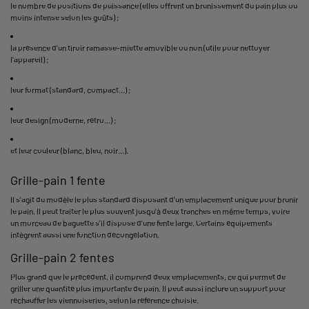
le nombre de positions de puissance (elles offrent un brunissement du pain plus ou
moins intense selon les goûts) ;
la présence d'un tiroir ramasse-miette amovible ou non (utile pour nettoyer
l'appareil) ;
leur format (standard, compact...) ;
leur design (moderne, rétro...) ;
et leur couleur (blanc, bleu, noir...).
Grille-pain 1 fente
Il s'agit du modèle le plus standard disposant d'un emplacement unique pour brunir
le pain. Il peut traiter le plus souvent jusqu'à deux tranches en même temps, voire
un morceau de baguette s'il dispose d'une fente large. Certains équipements
intègrent aussi une fonction décongélation.
Grille-pain 2 fentes
Plus grand que le précédent, il comprend deux emplacements, ce qui permet de
griller une quantité plus importante de pain. Il peut aussi inclure un support pour
réchauffer les viennoiseries, selon la référence choisie.