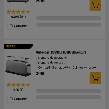
24
98
★★★★★
★★★★★
4.9
/5
(
21
)
Comparer
ARRIVAGE
Grille-pain RUSSELL HOBBS Adventure
Nombre de positions :
Nombre de fentes : 1
Compatibilité baguette : Oui, fentes larges
€
34
98
★★★★★
★★★★★
5
/5
(
1
)
Comparer