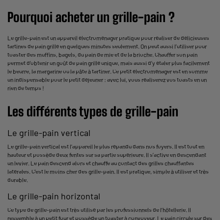
Pourquoi acheter un grille-pain ?
Le grille-pain est un appareil électroménager pratique pour réaliser de délicieuses
tartines de pain grillé en quelques minutes seulement. On peut aussi l’utiliser pour
toaster des muffins, bagels, du pain de mie et de la brioche. Chauffer son pain
permet d’obtenir un goût de pain grillé unique, mais aussi d’y étaler plus facilement
le beurre, la margarine ou la pâte à tartiner. Ce petit électroménager est en somme
un indispensable pour le petit déjeuner : avec lui, vous réaliserez vos toasts en un
rien de temps !
Les différents types de grille-pain
Le grille-pain vertical
Le grille-pain vertical est l’appareil le plus répandu dans nos foyers. Il est tout en
hauteur et possède deux fentes sur sa partie supérieure. Il s’active en descendant
un levier. Le pain descend alors et chauffe au contact des grilles chauffantes
latérales. C’est le moins cher des grille-pain. Il est pratique, simple à utiliser et très
durable.
Le grille-pain horizontal
Ce type de grille-pain est très utilisé par les professionnels de l’hôtellerie. Il
ressemble à un petit four et possède un toaster à convoyeur. Le pain circule sur des