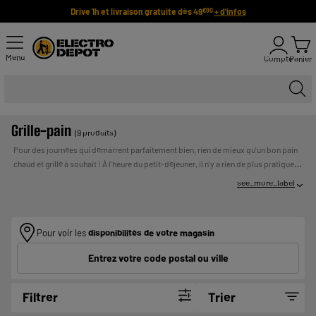
Drive 1h et livraison gratuite dès 49
+ d'infos
€90
Menu
Compte
Panier
Grille-pain
(9 produits)
Pour des journées qui démarrent parfaitement bien, rien de mieux qu'un bon pain
chaud et grillé à souhait ! À l'heure du petit-déjeuner, il n'y a rien de plus pratique
qu'un grille-pain pour
toaster ou réchauffer
facilement tranches de pain ou de
see_more_label
brioche mais aussi petits pains et viennoiseries... Parcourez l'offre ELECTRO
DEPOT de grille-pain pas cher et choisissez celui qui ira à la perfection sur votre
plan de travail !
Pour voir les
disponibilités de votre magasin
Entrez votre code postal ou ville
Filtrer
Trier