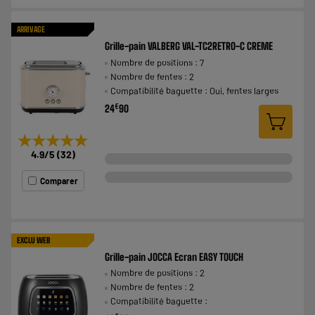
ARRIVAGE
Grille-pain VALBERG VAL-TC2RETRO-C CREME
Nombre de positions : 7
Nombre de fentes : 2
Compatibilité baguette : Oui, fentes larges
€
24
90
★★★★★
★★★★★
4.9
/5
(
32
)
Comparer
EXCLU WEB
Grille-pain JOCCA Ecran EASY TOUCH
Nombre de positions : 2
Nombre de fentes : 2
Compatibilité baguette :