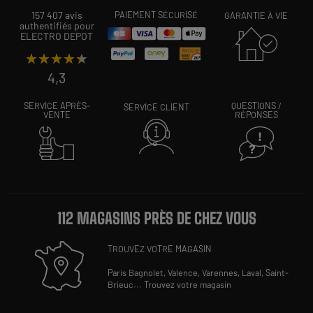
157 407 avis
PAIEMENT SÉCURISÉ
GARANTIE À VIE
authentifiés pour
ELECTRO DEPOT
★★★★★
★★★★★
4,3
SERVICE APRÈS-
QUESTIONS /
SERVICE CLIENT
VENTE
RÉPONSES
112 MAGASINS PRÈS DE CHEZ VOUS
TROUVEZ VOTRE MAGASIN
Paris Bagnolet,
Valence,
Varennes,
Laval,
Saint-
Brieuc
...
Trouvez votre magasin