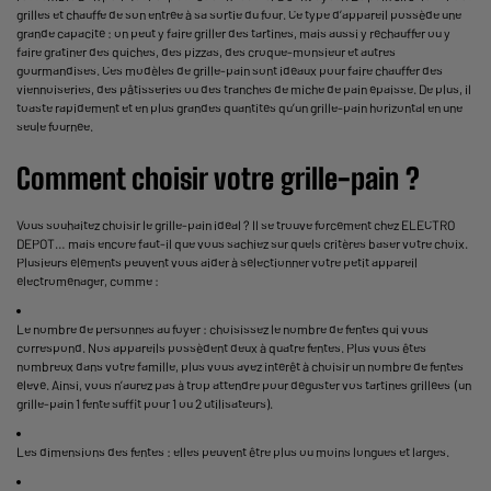
grilles et chauffe de son entrée à sa sortie du four. Ce type d’appareil possède une
grande capacité : on peut y faire griller des tartines, mais aussi y réchauffer ou y
faire gratiner des quiches, des pizzas, des croque-monsieur et autres
gourmandises. Ces modèles de grille-pain sont idéaux pour faire chauffer des
viennoiseries, des pâtisseries ou des tranches de miche de pain épaisse. De plus, il
toaste rapidement et en plus grandes quantités qu’un grille-pain horizontal en une
seule fournée.
Comment choisir votre grille-pain ?
Vous souhaitez choisir le grille-pain idéal ? Il se trouve forcément chez ELECTRO
DEPOT… mais encore faut-il que vous sachiez sur quels critères baser votre choix.
Plusieurs éléments peuvent vous aider à sélectionner votre petit appareil
électroménager, comme :
Le nombre de personnes au foyer : choisissez le nombre de fentes qui vous
correspond. Nos appareils possèdent deux à quatre fentes. Plus vous êtes
nombreux dans votre famille, plus vous avez intérêt à choisir un nombre de fentes
élevé. Ainsi, vous n’aurez pas à trop attendre pour déguster vos tartines grillées (un
grille-pain 1 fente suffit pour 1 ou 2 utilisateurs).
Les dimensions des fentes : elles peuvent être plus ou moins longues et larges.