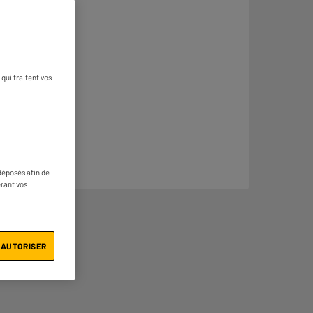
qui traitent vos
déposés afin de
érant vos
 AUTORISER