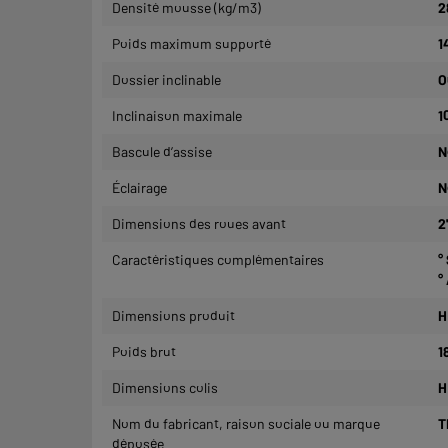
Densité mousse (kg/m3)
2
Poids maximum supporté
1
Dossier inclinable
O
Inclinaison maximale
1
Bascule d’assise
N
Éclairage
N
Dimensions des roues avant
2
Caractéristiques complémentaires
°
°
Dimensions produit
H
Poids brut
1
Dimensions colis
H
Nom du fabricant, raison sociale ou marque
T
déposée