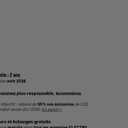
tie :
2 ans
u'en
août 2028
ommez plus responsable, économisez
 objectif : réduire de
50% nos émissions
de CO2
roduit vendu d'ici 2030.
En savoir +
urs et échanges gratuits
ours
gratuits
dans
tous les magasins ELECTRO