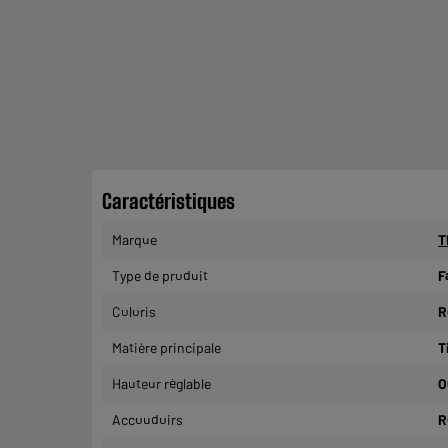
Caractéristiques
Marque
T
Type de produit
F
Coloris
R
Matière principale
T
Hauteur réglable
O
Accoudoirs
R