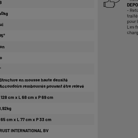
8
DEPO
- Ret
40kg
trait
pour l
ui
Les f
charg
05°
on
o
"
 Structure en mousse haute densité
 Accoudoirs rembourrés pouvant être relevé
 128 cm x L 68 cm x P 69 cm
8,92kg
 65 cm x L 77 cm x P 33 cm
RUST INTERNATIONAL BV