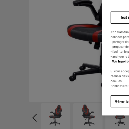
Tout 
Afin d'amélio
données pers
- partager de
- proposer d
- faciliter l
- analyser le 
Voir la poli
Si vous accep
réaliser des 
cookies.
Bonne visite!
Gérer l