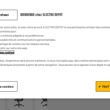
5
€
42
Dont
même
page.
BIENVENUE chez ELECTRO DEPOT
refuser
rer votre visite, et avec votre accord, ELECTRO DEPOT et ses partenaires utilisent des cookies 
onnelles pour :
s contenus adaptés à vos préférences,
es publicités et communications personnalisées,
e partage de contenu sur les réseaux sociaux,
trafic sur notre site web.
Ajouter au panier
tique cookies
.
tez, l'expérience sera encore meilleure, si vous n'acceptez pas, des cookies statistiques sont 
statistiques anonymes à partir de votre navigation. Vous pouvez vous opposer à leur dépôt en g
1/7
es cookies
✔ TOUT