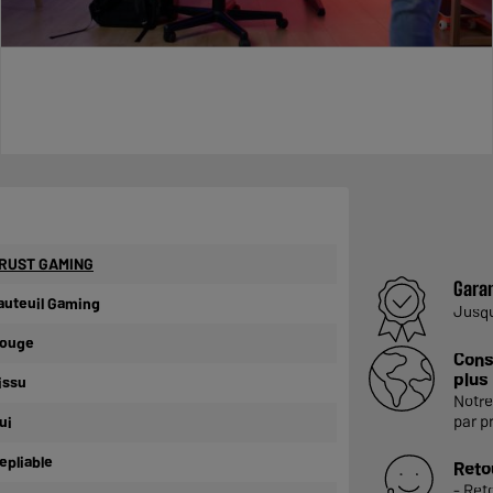
RUST GAMING
Garan
auteuil Gaming
Jusq
ouge
Cons
plus
issu
Notre
par p
ui
epliable
Reto
- Ret