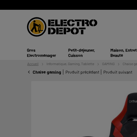
Gros
Petit-déjeuner,
Maison, Entret
Electroménager
Cuisson
Beauté
Accueil
Informatique,
Gaming, Tablette
GAMING
Chaise g
Chaise gaming
Produit précédent
Produit suivant