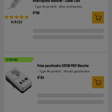
interrupteur Blanche - Cable 1.5m
Type de produit : Bloc multiprises
€
9
98
★★★★★
★★★★★
5
/5
(
2
)
LE PRIX BAS
Prise parafoudre EATON PB1F Blanche
Type de produit : Murale parafoudre
€
8
94