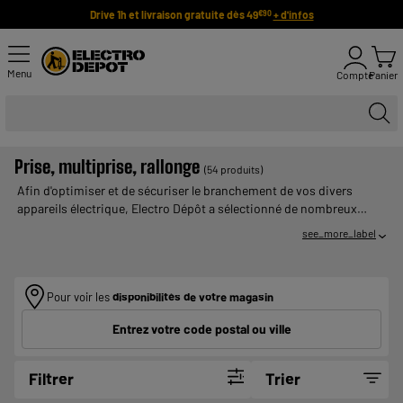
Drive 1h et livraison gratuite dès 49
+ d'infos
€90
Menu
Compte
Panier
Prise, multiprise, rallonge
(54 produits)
Afin d'optimiser et de sécuriser le branchement de vos divers
appareils électrique, Electro Dépôt a sélectionné de nombreux
câbles pas chers et de nombreuses multiprises pas chères.
see_more_label
Sécuriser vos appareils de valeurs avec les multiprises parafoudre
ou encore piloter l'allumage de vos appareils avec les prises
télécommandées, tout est possible et à prix bas ! Payer en
Pour voir les
disponibilités de votre magasin
plusieurs fois : UN CREDIT VOUS ENGAGE ET DOIT ETRE
REMBOURSE. VERIFIEZ VOS CAPACITES DE REMBOURSEMENT
Entrez votre code postal ou ville
AVANT DE VOUS ENGAGER.
Filtrer
Trier