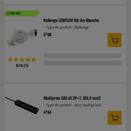
LE PRIX BAS
Rallonge ZENITECH 16A 3m Blanche
Type de produit : Rallonge
€
3
98
★★★★★
★★★★★
5
/5
(
1
)
Multiprise GAO x5 2P+T, 3G1,0 mm2
Type de produit : Bloc multiprises
€
4
94