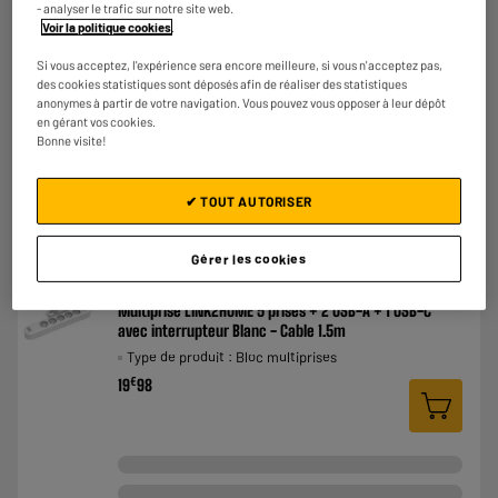
- analyser le trafic sur notre site web.
Voir la politique cookies
.
Si vous acceptez, l'expérience sera encore meilleure, si vous n'acceptez pas,
des cookies statistiques sont déposés afin de réaliser des statistiques
anonymes à partir de votre navigation. Vous pouvez vous opposer à leur dépôt
en gérant vos cookies.
Bonne visite!
✔ TOUT AUTORISER
Gérer les cookies
Multiprise LINK2HOME 5 prises + 2 USB-A + 1 USB-C
avec interrupteur Blanc - Cable 1.5m
Type de produit : Bloc multiprises
€
19
98