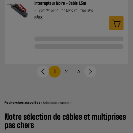
interrupteur Noire - Cable 1.5m
Type de produit : Bloc multiprises
€
9
98
1
2
3
Recherches associées
:
Adaptateur secteur
Notre sélection de câbles et multiprises
pas chers