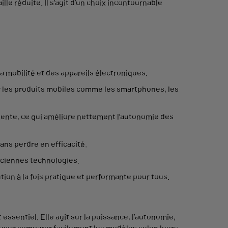
e réduite. Il s’agit d’un choix incontournable
a mobilité et des appareils électroniques.
ur les produits mobiles comme les smartphones, les
lente, ce qui améliore nettement l’autonomie des
ans perdre en efficacité.
anciennes technologies.
tion à la fois pratique et performante pour tous.
essentiel. Elle agit sur la puissance, l’autonomie,
ouvez comparer facilement les modèles selon leurs