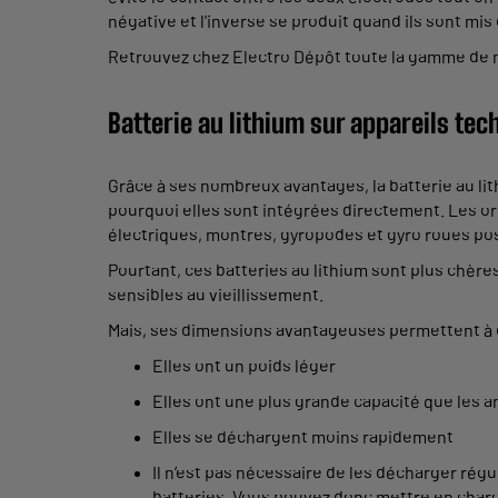
négative et l'inverse se produit quand ils sont mi
Retrouvez chez Electro Dépôt toute la gamme de n
Batterie au lithium sur appareils te
Grâce à ses nombreux avantages, la batterie au lit
pourquoi elles sont intégrées directement. Les ord
électriques, montres, gyropodes et gyro roues p
Pourtant, ces batteries au lithium sont plus chère
sensibles au vieillissement.
Mais, ses dimensions avantageuses permettent à ce
Elles ont un poids léger
Elles ont une plus grande capacité que les a
Elles se déchargent moins rapidement
Il n’est pas nécessaire de les décharger rég
batteries. Vous pouvez donc mettre en charg