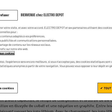
lithium. Que ce soit votre smartphone, votre
appareil électrique, la batterie au lithium e
les tenants et aboutissants de ce produit.
BIENVENUE chez ELECTRO DEPOT
refuser
rer votre visite, et avec votre accord, ELECTRO DEPOT et ses partenaires utilisent des cookies 
onnelles pour :
s contenus adaptés à vos préférences,
 lithium pour smartphone ?
es publicités et communications personnalisées,
e partage de contenu sur les réseaux sociaux,
trafic sur notre site web.
tique cookies
.
s batteries lithium-ion. Il y a deux types de batteries utilisée
tez, l'expérience sera encore meilleure, si vous n'acceptez pas, des cookies statistiques sont 
statistiques anonymes à partir de votre navigation. Vous pouvez vous opposer à leur dépôt en g
gères, compactes et faciles à fabriquer pour les constructeurs. 
es. De plus, la capacité de la mémoire est meilleure que les te
ion du li-ion. Elles sont bien adaptées aux technologies mobiles
es cookies
✔ TOUT
à leurs capacités, le temps de chargement et la durée de vie de 
sitive en dioxyde de cobalt et une négative en graphite. Entre l
laissant passer les ions lithium. Avec le chargement, les ions lit