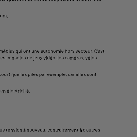
ium.
timédias qui ont une autonomie hors secteur. C’est
les consoles de jeux vidéo, les caméras, vélos
ourt que les piles par exemple, car elles sont
en électricité.
ous tension à nouveau, contrairement à d’autres