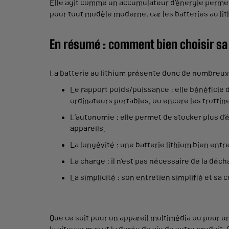
Elle agit comme un accumulateur d’énergie permetta
pour tout modèle moderne, car les batteries au li
En résumé : comment bien choisir sa 
La batterie au lithium présente donc de nombreux 
Le rapport poids/puissance : elle bénéficie 
ordinateurs portables, ou encore les trottin
L’autonomie : elle permet de stocker plus d
appareils.
La longévité : une batterie lithium bien ent
La charge : il n’est pas nécessaire de la d
La simplicité : son entretien simplifié et sa
Que ce soit pour un appareil multimédia ou pour une
la vitesse max et la durée de vie de votre produ