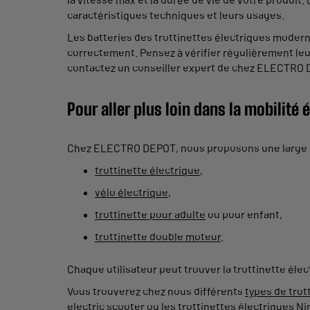
caractéristiques techniques et leurs usages.
Les batteries des trottinettes électriques moderne
correctement. Pensez à vérifier régulièrement leur
contactez un conseiller expert de chez ELECTRO 
Pour aller plus loin dans la mobilité 
Chez ELECTRO DEPOT, nous proposons une large sé
trottinette électrique
,
vélo électrique
,
trottinette pour adulte
ou pour enfant,
trottinette double moteur
.
Chaque utilisateur peut trouver la trottinette éle
Vous trouverez chez nous différents
types de trot
electric scooter
ou les
trottinettes électriques N