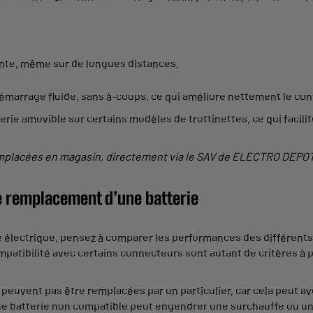
ante, même sur de longues distances.
émarrage fluide, sans à-coups, ce qui améliore nettement le con
terie amovible sur certains modèles de trottinettes, ce qui faci
remplacées en magasin, directement via le SAV de ELECTRO DEPOT
 le remplacement d’une batterie
tte électrique, pensez à comparer les performances des différent
ompatibilité avec certains connecteurs sont autant de critères à
peuvent pas être remplacées par un particulier, car cela peut avoi
ne batterie non compatible peut engendrer une surchauffe ou un