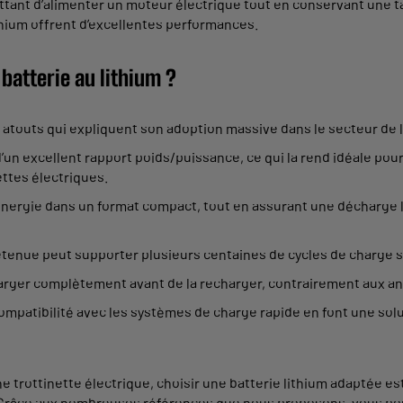
nt d’alimenter un moteur électrique tout en conservant une taill
thium offrent d’excellentes performances.
batterie au lithium ?
atouts qui expliquent son adoption massive dans le secteur de l
d’un excellent rapport poids/puissance, ce qui la rend idéale po
ettes électriques.
’énergie dans un format compact, tout en assurant une décharge 
retenue peut supporter plusieurs centaines de cycles de charge s
écharger complètement avant de la recharger, contrairement aux 
 compatibilité avec les systèmes de charge rapide en font une solu
 trottinette électrique, choisir une batterie lithium adaptée est 
it. Grâce aux nombreuses références que nous proposons, vous p