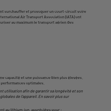
ent surchauffer et provoquer un court-circuit voire
International Air Transport Association (IATA) ont
sécuriser au maximum le transport aérien des
une capacité et une puissance bien plus élevées.
s performances optimales.
 utilisation afin de garantir sa longévité et son
bales de l’appareil. En savoir plus sur
nt au lithium-ion, appréciées pour :