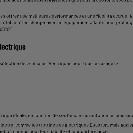
s offrent de meilleures performances et une fiabilité accrue, à 
 état, et à les charger avec un équipement adapté pour prolonge
DEPOT !
électrique
lection de véhicules électriques pour tous les usages :
ctrique idéale, en fonction de ses besoins en autonomie, puissan
tinette
, comme les
trottinettes électriques Dualtron
, mais égal
inebot
, connus pour leur fiabilité et leur performance.