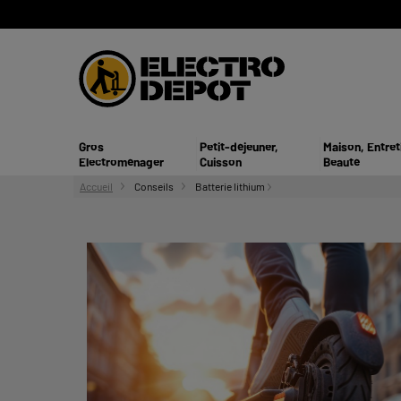
Gros
Petit-déjeuner,
Maison, Entret
Electroménager
Cuisson
Beauté
Accueil
Conseils
Batterie lithium