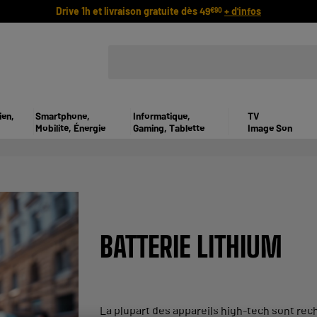
Drive 1h et livraison gratuite dès 49
+ d'infos
€90
ien,
Smartphone,
Informatique,
TV
Mobilité, Énergie
Gaming, Tablette
Image Son
BATTERIE LITHIUM
La plupart des appareils high-tech sont rec