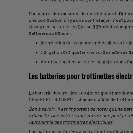
Par contre, des mesures de restrictions et d’interd
une combustion s’il y a une contrefaçon. C’est pourq
classé ces batteries en Classe 9 (Produits dangere
batteries au lithium :
Interdiction de transporter des piles au lith
Obligation d'étiqueter « envoi de matières d
Autorisation des batteries insérées dans l'ap
Les batteries pour trottinettes élect
La batterie des trottinettes électriques fonction
Chez ELECTRO DEPOT, chaque modèle de trottinett
Bon à savoir : il est important de noter qu’une bat
efficacité. Une batterie mal entretenue peut perd
l’
autonomie des trottinettes électriques
.
Les batteries intégrées aux trottinettes électriq