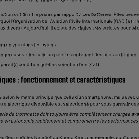
iction ont dû être prises par rapport à ces batteries. Elles peuv
uoi l'Organisation de l'Aviation Civile Internationale (OACI) et l'
ux divers). Aujourd'hui, il existe des règles très strictes pour 
ium en vrac dans les avions
angereuses » les colis ou palette contenant des piles au lithium
pareil (à condition qu'elles soient en bon état)
riques : fonctionnement et caractéristiques
ne selon le même principe que celle d’un smartphone, mais avec 
e électrique disponible est sélectionné pour vous garantir de
terie de trottinette doit toujours être complètement chargée avant
re en autonomie rapidement et compromettre les performances glo
ues des modèles Ninebot ou Kugoo Kirin, par exemple, sont souve