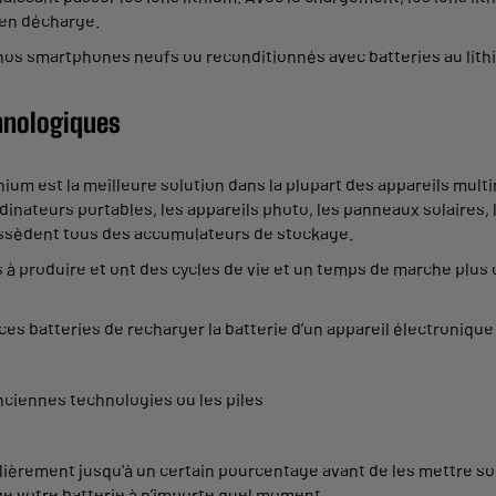
s en décharge.
os smartphones neufs ou reconditionnés avec batteries au lith
chnologiques
hium est la meilleure solution dans la plupart des appareils mul
inateurs portables, les appareils photo, les panneaux solaires, 
ossèdent tous des accumulateurs de stockage.
s à produire et ont des cycles de vie et un temps de marche plus c
s batteries de recharger la batterie d’un appareil électronique 
nciennes technologies ou les piles
ulièrement jusqu'à un certain pourcentage avant de les mettre s
e votre batterie à n’importe quel moment.