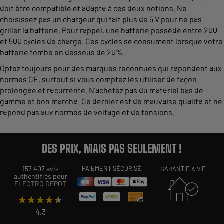
doit être compatible et adapté à ces deux notions. Ne
choisissez pas un chargeur qui fait plus de 5 V pour ne pas
griller la batterie. Pour rappel, une batterie possède entre 200
et 500 cycles de charge. Ces cycles se consument lorsque votre
batterie tombe en dessous de 20%.
Optez toujours pour des marques reconnues qui répondent aux
normes CE, surtout si vous comptez les utiliser de façon
prolongée et récurrente. N’achetez pas du matériel bas de
gamme et bon marché. Ce dernier est de mauvaise qualité et ne
répond pas aux normes de voltage et de tensions.
DES PRIX, MAIS PAS SEULEMENT !
157 407 avis
PAIEMENT SÉCURISÉ
GARANTIE À VIE
authentifiés pour
ELECTRO DEPOT
★★★★★
★★★★★
4,3