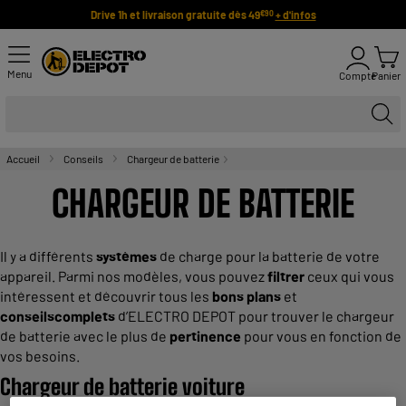
Drive 1h et livraison gratuite dès 49
+ d'infos
€90
Menu
Compte
Panier
Accueil
Conseils
Chargeur de batterie
CHARGEUR DE BATTERIE
Il y a différents
systèmes
de charge pour la batterie de votre
appareil. Parmi nos modèles, vous pouvez
filtrer
ceux qui vous
intéressent et découvrir tous les
bons plans
et
conseils
complets
d’ELECTRO DEPOT pour trouver le chargeur
de batterie avec le plus de
pertinence
pour vous en fonction de
vos besoins.
Chargeur de batterie voiture