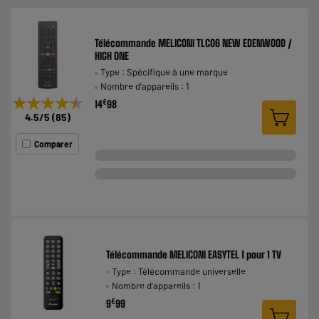
Télécommande MELICONI TLC06 NEW EDENWOOD /
HIGH ONE
Type : Spécifique à une marque
Nombre d'appareils : 1
★★★★★
★★★★★
€
14
98
4.5
/5
(
85
)
Comparer
Télécommande MELICONI EASYTEL 1 pour 1 TV
Type : Télécommande universelle
Nombre d'appareils : 1
€
9
99