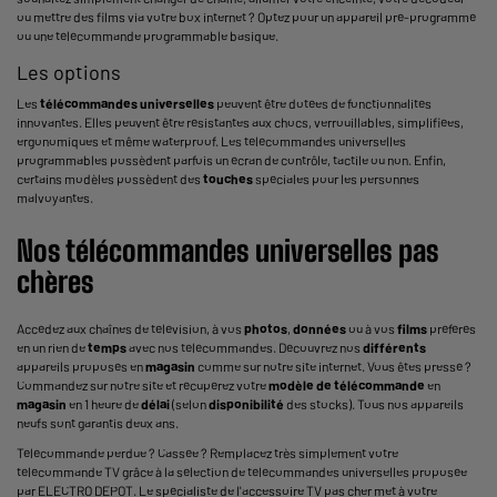
ou mettre des films via votre box internet ? Optez pour un appareil pré-programmé
ou une télécommande programmable basique.
Les options
Les
télécommandes universelles
peuvent être dotées de fonctionnalités
innovantes. Elles peuvent être résistantes aux chocs, verrouillables, simplifiées,
ergonomiques et même waterproof. Les télécommandes universelles
programmables possèdent parfois un écran de contrôle, tactile ou non. Enfin,
certains modèles possèdent des
touches
spéciales pour les personnes
malvoyantes.
Nos télécommandes universelles pas
chères
Accédez aux chaînes de télévision, à vos
photos
,
données
ou à vos
films
préférés
en un rien de
temps
avec nos télécommandes. Découvrez nos
différents
appareils proposés en
magasin
comme sur notre site internet. Vous êtes pressé ?
Commandez sur notre site et récupérez votre
modèle de télécommande
en
magasin
en 1 heure de
délai
(selon
disponibilité
des stocks). Tous nos appareils
neufs sont garantis deux ans.
Télécommande perdue ? Cassée ? Remplacez très simplement votre
télécommande TV grâce à la sélection de télécommandes universelles proposée
par ELECTRO DEPOT. Le spécialiste de l'accessoire TV pas cher met à votre