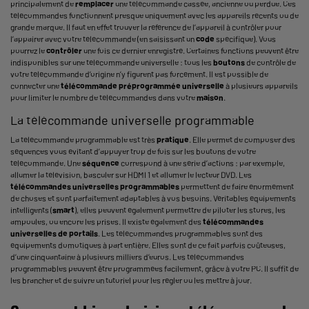
principalement de
remplacer
une télécommande cassée, ancienne ou perdue. Ces
télécommandes fonctionnent presque uniquement avec les appareils récents ou de
grande marque. Il faut en effet trouver la référence de l’appareil à contrôler pour
l’appairer avec votre télécommande (en saisissant un
code
spécifique). Vous
pourrez le
contrôler
une fois ce dernier enregistré. Certaines fonctions peuvent être
indisponibles sur une télécommande universelle : tous les
boutons
de contrôle de
votre télécommande d’origine n’y figurent pas forcément. Il est possible de
connecter une
télécommande préprogrammée universelle
à plusieurs appareils
pour limiter le nombre de télécommandes dans votre
maison
.
La télécommande universelle programmable
La télécommande programmable est très
pratique
. Elle permet de composer des
séquences vous évitant d’appuyer trop de fois sur les boutons de votre
télécommande. Une
séquence
correspond à une série d’actions : par exemple,
allumer la télévision, basculer sur HDMI 1 et allumer le lecteur DVD. Les
télécommandes universelles programmables
permettent de faire énormément
de choses et sont parfaitement adaptables à vos besoins. Véritables équipements
intelligents (
smart
), elles peuvent également permettre de piloter les stores, les
ampoules, ou encore les prises. Il existe également des
télécommandes
universelles de portails
. Les télécommandes programmables sont des
équipements domotiques à part entière. Elles sont de ce fait parfois coûteuses,
d’une cinquantaine à plusieurs milliers d’euros. Les télécommandes
programmables peuvent être programmées facilement, grâce à votre PC. Il suffit de
les brancher et de suivre un tutoriel pour les régler ou les mettre à jour.