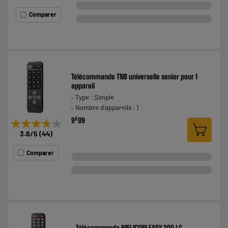
Comparer
Télécommande TNB universelle senior pour 1
appareil
Type : Simple
Nombre d'appareils : 1
€
9
99
★★★★★
★★★★★
3.8
/5
(
44
)
Comparer
Télécommande MELICONI EASY 200 LG