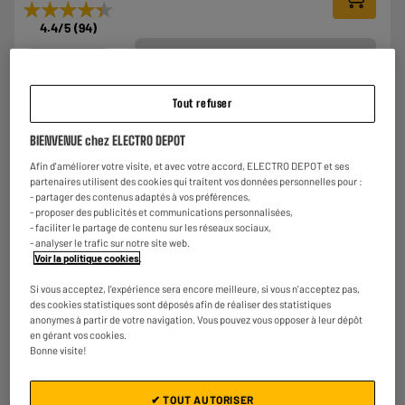
★★★★★
★★★★★
4.4
/5
(
94
)
Comparer
Tout refuser
BIENVENUE chez ELECTRO DEPOT
Afin d'améliorer votre visite, et avec votre accord, ELECTRO DEPOT et ses
Télécommande MELICONI EASY 100 SAMSUNG
partenaires utilisent des cookies qui traitent vos données personnelles pour :
Type : Spécifique à une marque
- partager des contenus adaptés à vos préférences,
Nombre d'appareils : 1
- proposer des publicités et communications personnalisées,
- faciliter le partage de contenu sur les réseaux sociaux,
€
14
98
- analyser le trafic sur notre site web.
★★★★★
★★★★★
Voir la politique cookies
.
4.7
/5
(
40
)
Si vous acceptez, l'expérience sera encore meilleure, si vous n'acceptez pas,
des cookies statistiques sont déposés afin de réaliser des statistiques
Comparer
anonymes à partir de votre navigation. Vous pouvez vous opposer à leur dépôt
en gérant vos cookies.
Bonne visite!
✔ TOUT AUTORISER