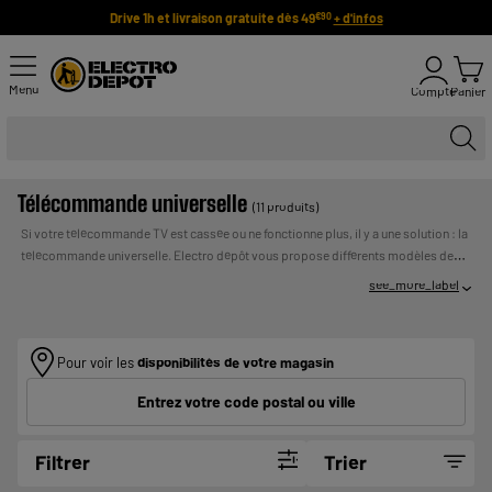
Drive 1h et livraison gratuite dès 49
+ d'infos
€90
Menu
Compte
Panier
Télécommande universelle
(11 produits)
Si votre télécommande TV est cassée ou ne fonctionne plus, il y a une solution : la
télécommande universelle. Electro dépôt vous propose différents modèles de
télécommandes pas chères. Pratiques, ces télécommandes universelles sont
see_more_label
capables de piloter votre télévision mais aussi votre lecteur DVD, votre lecteur
UN
cassette, votre chaîne hifi et votre boîtier satellite !
Payer en plusieurs fois :
CREDIT VOUS ENGAGE ET DOIT ETRE REMBOURSE.
VERIFIEZ VOS CAPACITES DE REMBOURSEMENT AVANT DE
Pour voir les
disponibilités de votre magasin
VOUS ENGAGER.
Entrez votre code postal ou ville
Filtrer
Trier