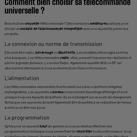
Comment bien choisir sa télécommande
universelle ?
Besoin d’une
nouvelle
télécommande ? Découvrez nos
meilleures
astuces pour
choisir un
modèle de télécommande compatible
avec vos appareils parmi nos
produits.
La connexion ou norme de transmission
Elle peut être radio,
infrarouge
ou
Bluetooth
. Les modèles infrarouges sont les
plus basiques. Les télécommandes
radio
, elles, peuvent traverser les obstacles et
piloter à grande distance. La norme Radio, également appelée Wifi ou RF est
absolument nécessaire si vous souhaitez domotiser votre maison.
L’alimentation
Les télécommandes universelles fonctionnent sur piles ou batterie intégrées
rechargeables. Les appareils à
écrans
consomment davantage d’énergie et sont
presque toujours équipés de batterie. Ils se rechargent sur un socle de chargement.
Notez que ces appareils doivent également être branchés à un ordinateur de temps
à autre pour être mis à jour.
La programmation
Optez pour un appareil
haut
de gamme si vous souhaitez effectuer une
programmation technique vous permettant de
contrôler
toute votre maison. Vous
souhaitez simplement changer de chaîne, allumer votre enceinte, votre décodeur