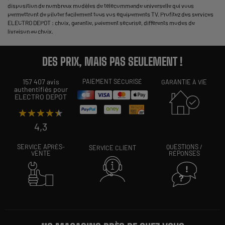
disposition de nombreux modèles de télécommande universelle qui vous
permettront de piloter facilement tous vos équipements TV. Profitez des services
ELECTRO DEPOT : choix, garantie, paiement sécurisé, différents modes de
livraison au choix.
DES PRIX, MAIS PAS SEULEMENT !
157 407 avis
PAIEMENT SÉCURISÉ
GARANTIE À VIE
authentifiés pour
ELECTRO DEPOT
★★★★★
★★★★★
4,3
SERVICE APRÈS-
QUESTIONS /
SERVICE CLIENT
VENTE
RÉPONSES