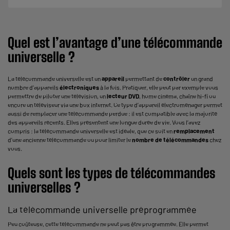
Quel est l’avantage d’une télécommande
universelle ?
La
télécommande universelle
est un
appareil
permettant de
contrôler
un grand
nombre d’appareils
électroniques
à la fois. Pratiquer, elle peut par exemple vous
permettre de piloter une télévision, un
lecteur DVD
, home cinéma, chaîne hi-fi ou
encore un téléviseur via une box internet. Ce type d’appareil électroménager permet
aussi de remplacer une télécommande perdue : il est compatible avec la majorité
des appareils récents. Elles présentent une longue durée de vie. Vous l’avez
compris : la télécommande universelle est idéale, que ce soit en
remplacement
d’une ancienne télécommande ou pour limiter le
nombre de télécommandes
chez
vous.
Quels sont les types de télécommandes
universelles ?
La télécommande universelle préprogrammée
Peu coûteuse, cette télécommande ne peut pas être programmée. Elle permet