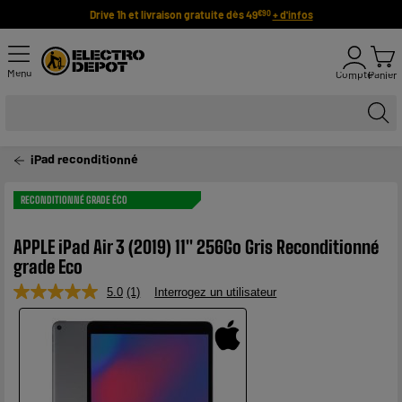
Drive 1h et livraison gratuite dès 49
+ d'infos
€90
Menu
Compte
Panier
iPad reconditionné
RECONDITIONNÉ GRADE ÉCO
APPLE iPad Air 3 (2019) 11" 256Go Gris Reconditionné
grade Eco
5.0
(1)
Interrogez un utilisateur
Lire
1
avis.
Lien
sur
la
même
page.