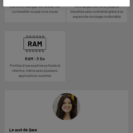
Un écran large idéal pour regarder
Sauvegardez vos photos,
vos films, naviguer sur le web, lire
téléchargez vos films, jouez et
ou travailler où que vous soyez
travaillez sans contrainte grâce à un
espace de stockage confortable
RAM : 3 Go
Profitez d’une expérience fluide et
réactive, même avec plusieurs
applications ouvertes
Le mot de Sara