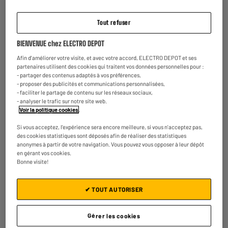
Tout refuser
BIENVENUE chez ELECTRO DEPOT
Afin d'améliorer votre visite, et avec votre accord, ELECTRO DEPOT et ses
partenaires utilisent des cookies qui traitent vos données personnelles pour :
- partager des contenus adaptés à vos préférences,
- proposer des publicités et communications personnalisées,
- faciliter le partage de contenu sur les réseaux sociaux,
- analyser le trafic sur notre site web.
Voir la politique cookies
.
Si vous acceptez, l'expérience sera encore meilleure, si vous n'acceptez pas,
des cookies statistiques sont déposés afin de réaliser des statistiques
Découvrez la Tablette APPLE iPad Air 3 (2019) 11"
anonymes à partir de votre navigation. Vous pouvez vous opposer à leur dépôt
en gérant vos cookies.
256Go Gris Reconditionné grade Eco
Bonne visite!
✔ TOUT AUTORISER
Gérer les cookies
Ecran : 10,5 pouces
Stockage : 256 Go