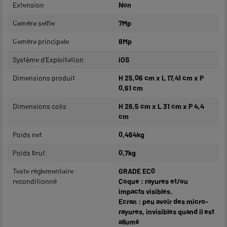
Extension
Non
Caméra selfie
7Mp
Caméra principale
8Mp
Système d'Exploitation
iOS
Dimensions produit
H 25,06 cm x L 17,41 cm x P
0,61 cm
Dimensions colis
H 26,5 cm x L 31 cm x P 4,4
cm
Poids net
0,464kg
Poids brut
0,7kg
Texte réglementaire
GRADE EC0
reconditionné
Coque : rayures et/ou
impacts visibles.
Ecran : peu avoir des micro-
rayures, invisibles quand il est
allumé