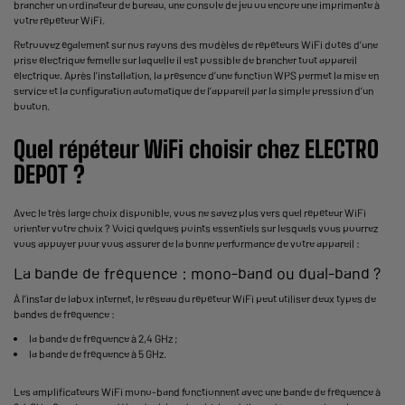
brancher un ordinateur de bureau, une console de jeu ou encore une imprimante à
votre répéteur WiFi.
Retrouvez également sur nos rayons des modèles de répéteurs WiFi dotés d’une
prise électrique femelle sur laquelle il est possible de brancher tout appareil
électrique. Après l'installation, la présence d’une fonction WPS permet la mise en
service et la configuration automatique de l’appareil par la simple pression d’un
bouton.
Quel répéteur WiFi choisir chez ELECTRO
DEPOT ?
Avec le très large choix disponible, vous ne savez plus vers quel répéteur WiFi
orienter votre choix ? Voici quelques points essentiels sur lesquels vous pourrez
vous appuyer pour vous assurer de la bonne performance de votre appareil :
La bande de fréquence : mono-band ou dual-band ?
À l’instar de labox internet, le réseau du répéteur WiFi peut utiliser deux types de
bandes de fréquence :
la bande de fréquence à 2,4 GHz ;
la bande de fréquence à 5 GHz.
Les amplificateurs WiFi mono-band fonctionnent avec une bande de fréquence à