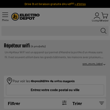
Drive 1h et livraison gratuite dès 49
+ d'infos
€90
Menu
Compte
Panier
Répéteur wifi
(4 produits)
Un répéteur WiFi est un appareil qui permet d'étendre la portée d'un réseau sans
fil. Il est souvent utilisé dans les grands bâtiments, les maisons avec plusieurs
étages ou les zones où le signal WiFi est faible. Le répéteur capte le signal WiFi
see_more_label
existant et le renvoie à une distance plus éloignée, permettant aux utilisateurs de
se connecter à Internet dans des zones qui étaient auparavant hors de portée.
UN CREDIT VOUS ENGAGE ET DOIT ETRE
Payer en plusieurs fois :
REMBOURSE. VERIFIEZ VOS CAPACITES DE
Pour voir les
disponibilités de votre magasin
REMBOURSEMENT AVANT DE VOUS ENGAGER.
Entrez votre code postal ou ville
Filtrer
Trier