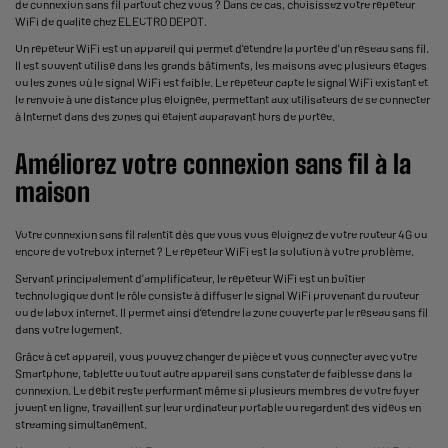
de connexion sans fil partout chez vous ? Dans ce cas, choisissez votre répéteur
WiFi de qualité chez ELECTRO DEPOT.
Un répéteur WiFi est un appareil qui permet d'étendre la portée d'un réseau sans fil.
Il est souvent utilisé dans les grands bâtiments, les maisons avec plusieurs étages
ou les zones où le signal WiFi est faible. Le répéteur capte le signal WiFi existant et
le renvoie à une distance plus éloignée, permettant aux utilisateurs de se connecter
à Internet dans des zones qui étaient auparavant hors de portée.
Améliorez votre connexion sans fil à la
maison
Votre connexion sans fil ralentit dès que vous vous éloignez de votre routeur 4G ou
encore de votrebox internet ? Le répéteur WiFi est la solution à votre problème.
Servant principalement d’amplificateur, le répéteur WiFi est un boîtier
technologique dont le rôle consiste à diffuser le signal WiFi provenant du routeur
ou de labox internet. Il permet ainsi d’étendre la zone couverte par le réseau sans fil
dans votre logement.
Grâce à cet appareil, vous pouvez changer de pièce et vous connecter avec votre
Smartphone,
tablette
ou tout autre appareil sans constater de faiblesse dans la
connexion. Le débit reste performant même si plusieurs membres de votre foyer
jouent en ligne, travaillent sur leur
ordinateur portable
ou regardent des vidéos en
streaming simultanément.