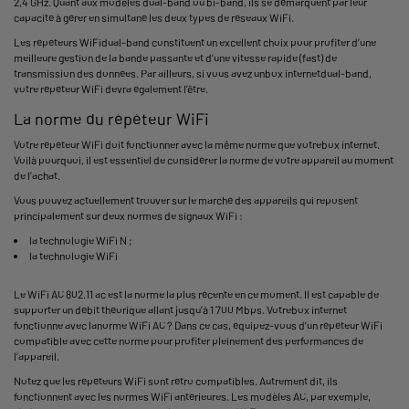
2,4 GHz. Quant aux modèles dual-band ou bi-band, ils se démarquent par leur
capacité à gérer en simultané les deux types de réseaux WiFi.
Les répéteurs WiFidual-band constituent un excellent choix pour profiter d’une
meilleure gestion de la bande passante et d’une vitesse rapide (fast) de
transmission des données. Par ailleurs, si vous avez unbox internetdual-band,
votre répéteur WiFi devra également l’être.
La norme du répéteur WiFi
Votre répéteur WiFi doit fonctionner avec la même norme que votrebox internet.
Voilà pourquoi, il est essentiel de considérer la norme de votre appareil au moment
de l’achat.
Vous pouvez actuellement trouver sur le marché des appareils qui reposent
principalement sur deux normes de signaux WiFi :
la technologie WiFi N ;
la technologie WiFi
Le WiFi AC 802.11 ac est la norme la plus récente en ce moment. Il est capable de
supporter un débit théorique allant jusqu’à 1 700 Mbps. Votrebox internet
fonctionne avec lanorme WiFi AC ? Dans ce cas, équipez-vous d’un répéteur WiFi
compatible avec cette norme pour profiter pleinement des performances de
l’appareil.
Notez que les répéteurs WiFi sont rétro compatibles. Autrement dit, ils
fonctionnent avec les normes WiFi antérieures. Les modèles AC, par exemple,