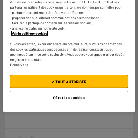
Afin d'améliorer votre visite, et avec votre accord, ELECTRO DEPOT et ses
partenaires utilisent des cookies qui traitent vos données personnelles pour :
Comparer
- partager des contenus adaptés à vos préférences,
- proposer des publicités et communications personnalisées,
- faciliter le partage de contenu sur les réseaux sociaux,
- analyser le trafic sur notre site web.
Voir la politique cookies
.
Si vous acceptez, l'expérience sera encore meilleure, si vous n'acceptez pas,
des cookies statistiques sont déposés afin de réaliser des statistiques
anonymes à partir de votre navigation. Vous pouvez vous opposer à leur dépôt
Répéteur TP LINK E365 - AC 1200
en gérant vos cookies.
Bonne visite!
Type : Répéteur Wifi
Débit Vitesse (Mbp/s) : 1200
€
39
92
✔ TOUT AUTORISER
★★★★★
★★★★★
3
/5
(
10
)
Gérer les cookies
Comparer