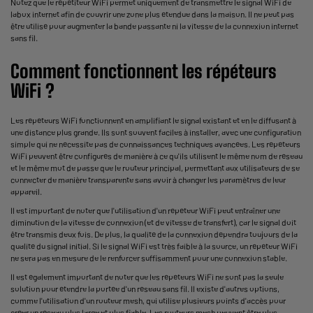
Notez que le répétiteur WiFi permet uniquement de transmettre le signal WiFi de
labox internet afin de couvrir une zone plus étendue dans la maison. Il ne peut pas
être utilisé pour augmenter la bande passante ni la vitesse de la connexion internet
sans fil.
Comment fonctionnent les répéteurs
WiFi ?
Les répéteurs WiFi fonctionnent en amplifiant le signal existant et en le diffusant à
une distance plus grande. Ils sont souvent faciles à installer, avec une configuration
simple qui ne nécessite pas de connaissances techniques avancées. Les répéteurs
WiFi peuvent être configurés de manière à ce qu'ils utilisent le même nom de réseau
et le même mot de passe que le routeur principal, permettant aux utilisateurs de se
connecter de manière transparente sans avoir à changer les paramètres de leur
appareil.
Il est important de noter que l'utilisation d'un répéteur WiFi peut entraîner une
diminution de la vitesse de connexion (et de vitesse de transfert), car le signal doit
être transmis deux fois. De plus, la qualité de la connexion dépendra toujours de la
qualité du signal initial. Si le signal WiFi est très faible à la source, un répéteur WiFi
ne sera pas en mesure de le renforcer suffisamment pour une connexion stable.
Il est également important de noter que les répéteurs WiFi ne sont pas la seule
solution pour étendre la portée d'un réseau sans fil. Il existe d'autres options,
comme l'utilisation d'un routeur mesh, qui utilise plusieurs points d'accès pour
créer un réseau plus large et plus fiable. Les routeurs mesh peuvent être plus