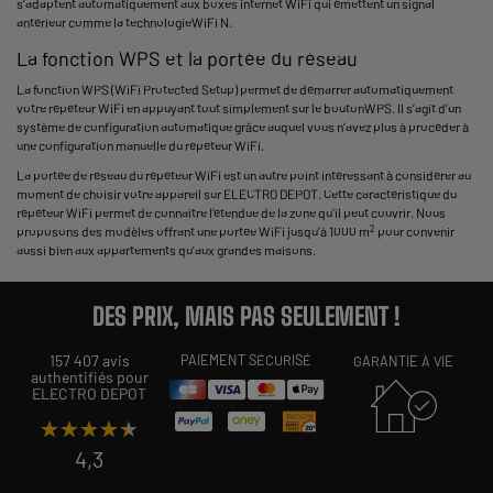
s’adaptent automatiquement aux boxes internet WiFi qui émettent un signal
antérieur comme la technologieWiFi N.
La fonction WPS et la portée du réseau
La fonction WPS (WiFi Protected Setup) permet de démarrer automatiquement
votre répéteur WiFi en appuyant tout simplement sur le boutonWPS. Il s’agit d’un
système de configuration automatique grâce auquel vous n’avez plus à procéder à
une configuration manuelle du répéteur WiFi.
La portée de réseau du répéteur WiFi est un autre point intéressant à considérer au
moment de choisir votre appareil sur ELECTRO DEPOT. Cette caractéristique du
répéteur WiFi permet de connaitre l’étendue de la zone qu’il peut couvrir. Nous
2
proposons des modèles offrant une portée WiFi jusqu’à 1000 m
pour convenir
aussi bien aux appartements qu’aux grandes maisons.
DES PRIX, MAIS PAS SEULEMENT !
157 407 avis
PAIEMENT SÉCURISÉ
GARANTIE À VIE
authentifiés pour
ELECTRO DEPOT
★★★★★
★★★★★
4,3