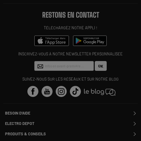
RESTONS EN CONTACT
TÉLÉCHARGEZ NOTRE APPLI !
INSCRIVEZ-VOUS À NOTRE NEWSLETTER PERSONNALISÉE
OK
SUIVEZ-NOUS SUR LES RÉSEAUX ET SUR NOTRE BLOG
BESOIN D'AIDE
Contactez-nous
ELECTRO DEPOT
Suivre ma commande
Modifier ou annuler ma commande
PRODUITS & CONSEILS
SAV
Qui sommes nous ?