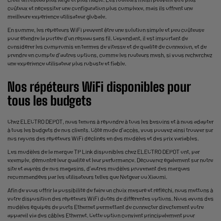
coûteux et nécessiter une configuration plus complexe, mais ils offrent une
meilleure expérience utilisateur globale.
En somme, les répéteurs WiFi peuvent être une solution simple et peu coûteuse
pour étendre la portée d'un réseau sans fil. Cependant, il est important de
considérer les compromis en termes de vitesse et de qualité de connexion, et de
prendre en compte d'autres options, comme les routeurs mesh, si vous recherchez
une expérience utilisateur plus robuste et fiable.
Nos répéteurs WiFi disponibles pour
tous les budgets
Chez ELECTRO DEPOT, nous tenons à répondre à tous les besoins et à nous adapter
à tous les budgets de nos clients. Côté mode d'accès, vous pouvez ainsi trouver sur
nos rayons des répéteurs WiFi déclinés en des modèles et des prix variables.
Les modèles de la marque TP Link disponibles chez ELECTRO DEPOT ont, par
exemple, démontré leur qualité et leur performance. Découvrez également sur notre
site et auprès de nos magasins, d’autres modèles provenant des marques
recommandées par les utilisateurs telles que Netgear ou Xiaomi.
Afin de vous offrir la possibilité de faire un choix mesuré et réfléchi, nous mettons à
votre disposition des répéteurs WiFi dotés de différentes options. Nous avons des
modèles équipés de ports Ethernet permettant de connecter directement votre
appareil via des câbles Ethernet. Cette option convient principalement pour