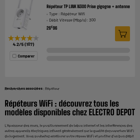
Répéteur TP LINK N300 Prise gigogne + antenne
Type : Répéteur Wifi
Débit Vitesse (Mbp/s) : 300
€
26
96
★★★★★
★★★★★
4.2
/5
(
107
)
Comparer
Recherches associées
:
Répéteur
Répéteurs WiFi : découvrez tous les
modèles disponibles chez ELECTRO DEPOT
L’épaisseur des murs, le positionnement de labox internet et les interférences des
autres appareils électriques influent généralement sur la qualité decouverture WiFi
du logement. Vous souhaitez améliorer votre réseau WiFi et profiter d’un bon débit