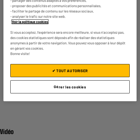
- partager des contenus adaptés à vos préférences,
- proposer des publicités et communications personnalisées,
- faciliter le partage de contenu sur les réseaux sociaux,
Autonomie
Alimentation
- analyser le trafic sur notre site web.
Voir la politique cookies
.
45 min
Fonctionne sur batterie.
Si vous acceptez, l'expérience sera encore meilleure, si vous n'acceptez pas,
des cookies statistiques sont déposés afin de réaliser des statistiques
anonymes à partir de votre navigation. Vous pouvez vous opposer à leur dépôt
en gérant vos cookies.
Bonne visite!
✔ TOUT AUTORISER
Usage
Soyez rasez de près grâce au rasoir
Gérer les cookies
conçu spécialement pour suivre les
courbes du visage.
Vidéo