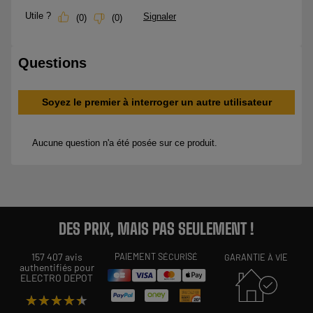
DES PRIX, MAIS PAS SEULEMENT !
157 407 avis
PAIEMENT SÉCURISÉ
GARANTIE À VIE
authentifiés pour
ELECTRO DEPOT
★★★★★
★★★★★