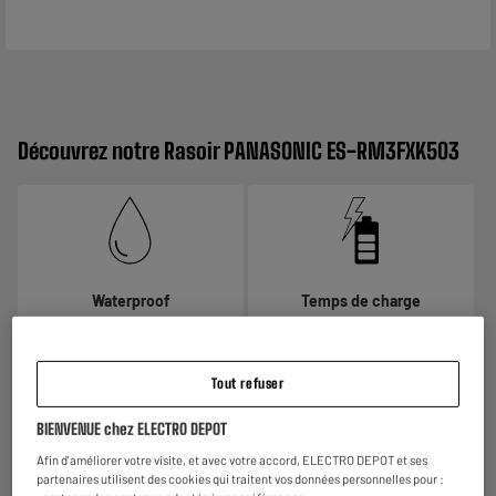
Découvrez notre Rasoir PANASONIC ES-RM3FXK503
Waterproof
Temps de charge
Profitez de sa fonction sous l’eau
1h
afin d’avoir une meilleure glisse sur
la peau et ainsi réduire les frictions.
Tout refuser
BIENVENUE chez ELECTRO DEPOT
Afin d'améliorer votre visite, et avec votre accord, ELECTRO DEPOT et ses
partenaires utilisent des cookies qui traitent vos données personnelles pour :