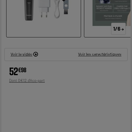
1/6
Voir la vidéo
Voir les caractéristiques
52
€
98
0
€
12
Dont