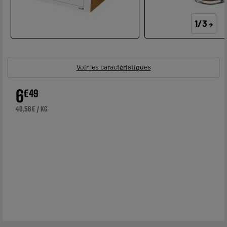
1/3
Voir les caractéristiques
6
€
49
40,56€ / KG