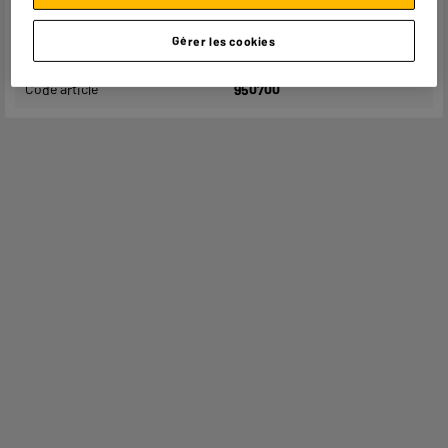
complémentaires
Gérer les cookies
Dimensions colis
H 12 cm x L 12 cm x P 12 cm
Code article
950700