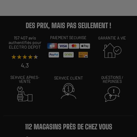
DES PRIX, MAIS PAS SEULEMENT !
157 407 avis
PAIEMENT SÉCURISÉ
GARANTIE À VIE
authentifiés pour
ELECTRO DEPOT
★★★★★
★★★★★
4,3
SERVICE APRÈS-
QUESTIONS /
SERVICE CLIENT
VENTE
RÉPONSES
112 MAGASINS PRÈS DE CHEZ VOUS