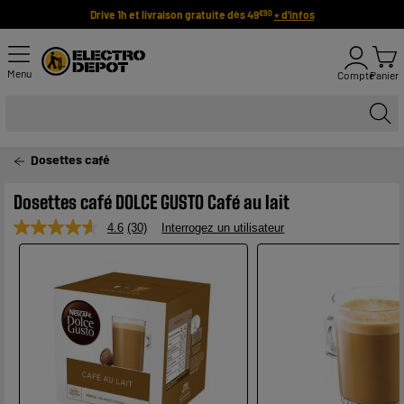
Drive 1h et livraison gratuite dès 49
+ d'infos
€90
Menu
Compte
Panier
Dosettes café
Dosettes café DOLCE GUSTO Café au lait
4.6
(30)
Interrogez un utilisateur
Lire
30
avis.
Lien
sur
la
même
page.