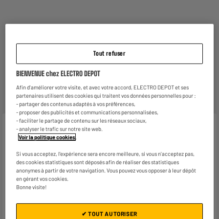
Reprise de votre ancien appareil
C'est
gratuit !
En savoir +
Tout refuser
ELECTROSÛR
BIENVENUE chez ELECTRO DEPOT
Une assurance à vie à partir de
6€/mois
pour couvrir les
appareils de votre foyer achetés chez nous ou ailleurs.
Afin d'améliorer votre visite, et avec votre accord, ELECTRO DEPOT et ses
En savoir +
partenaires utilisent des cookies qui traitent vos données personnelles pour :
- partager des contenus adaptés à vos préférences,
- proposer des publicités et communications personnalisées,
- faciliter le partage de contenu sur les réseaux sociaux,
Caractéristiques
- analyser le trafic sur notre site web.
Voir la politique cookies
.
Marque
DOLCE GUSTO
Si vous acceptez, l'expérience sera encore meilleure, si vous n'acceptez pas,
des cookies statistiques sont déposés afin de réaliser des statistiques
Type de produit
Capsules café
anonymes à partir de votre navigation. Vous pouvez vous opposer à leur dépôt
en gérant vos cookies.
Utilisation
préparation d'un café
Bonne visite!
Compatible avec
machine Dolce Gusto
✔ TOUT AUTORISER
Caractéristiques
16 dosettes café au lait