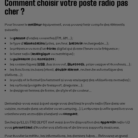
Comment choisir votre
poste radio pas
cher
?
Pour trouver le
meilleur
équipement, vous pouvez tenir compte des éléments
suivants :
la
gamme
d'ondes couvertes (FM, AM...) ;
le type d'
alimentation
(piles, secteur,
batterie
rechargeable...) ;
la présence ou non d'un
écran
digital qui donne l'heure ou la fréquence ;
le tuner radio (
analogique
ou numérique) ;
la
puissance
des
enceintes
;
les connectiques (
USB
, Aux in ou out,
Bluetooth
, prise casque et écouteurs...) ;
les fonctions incluses (réveil,
double alarme
, recherche automatique des
stations...) ;
le poids et le format (notamment si vous envisagez des utilisations nomades) ;
les options (poignée de transport, dragonne...) ;
le design en termes de forme, de style et de couleur...
Demandez-vous aussi à quel usage vous destinez le poste radio (fixe dans une
cuisine, nomade dans un atelier ou en camping...). La réponse à cette question vous
orientera vers un modèle standard ou
compact
.
Sachez qu'ELECTRO DEPOT met aussi à votre disposition des
appareils
radio CD
vous
permettant
d'écouter vos stations et de lire vos supports musicaux.
Pour écouter la météo, les informations, les derniers tubes... Retrouvez un grand