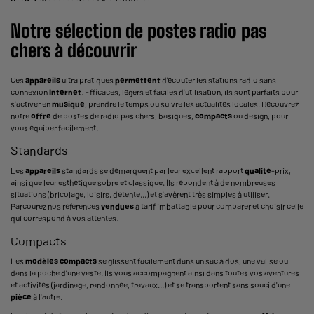
Notre
sélection
de
postes radio
pas
chers à découvrir
Ces
appareils
ultra pratiques
permettent
d'écouter les stations radio sans
connexion
Internet
. Efficaces, légers et faciles d'utilisation, ils sont parfaits pour
s'activer en
musique
, prendre le temps ou suivre les actualités locales. Découvrez
notre
offre
de postes de radio pas chers, basiques,
compacts
ou design, pour
vous équiper facilement.
Standards
Les
appareils
standards se démarquent par leur excellent rapport
qualité
-prix,
ainsi que leur esthétique sobre et classique. Ils répondent à de nombreuses
situations (bricolage, loisirs, détente...) et s'avèrent très simples à utiliser.
Parcourez nos références
vendues
à tarif imbattable pour comparer et choisir celle
qui correspond à vos attentes.
Compacts
Les
modèles
compacts
se glissent facilement dans un sac à dos, une valise ou
dans la poche d'une veste. Ils vous accompagnent ainsi dans toutes vos aventures
et activités (jardinage, randonnée, travaux...) et se transportent sans souci d'une
pièce
à l'autre.