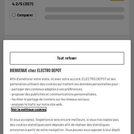
4.2
/5
(
357
)
Comparer
Radio LEDWOOD ALMA Vintage Bleue
Gammes d'ondes : FM
Tout refuser
Alimentation : Batterie
BIENVENUE chez ELECTRO DEPOT
€
24
98
Afin d'améliorer votre visite, et avec votre accord, ELECTRO DEPOT et ses
★★★★★
★★★★★
partenaires utilisent des cookies qui traitent vos données personnelles pour :
4.5
/5
(
40
)
- partager des contenus adaptés à vos préférences,
- proposer des publicités et communications personnalisées,
Comparer
- faciliter le partage de contenu sur les réseaux sociaux,
- analyser le trafic sur notre site web.
Voir la politique cookies
.
Si vous acceptez, l'expérience sera encore meilleure, si vous n'acceptez pas,
des cookies statistiques sont déposés afin de réaliser des statistiques
ARRIVAGE
anonymes à partir de votre navigation. Vous pouvez vous opposer à leur dépôt