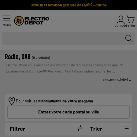
Drive 1h et livraison gratuite dès 49
+ d'infos
€90
Menu
Compte
Panier
Radio, DAB
(9 produits)
Electro Dépôt vous propose une sélection de radios pas chères et de qualité.
Ecoutez vos stations préférées, vos présentateurs radios favoris, les
informations dès le réveil ou encore les nouvelles météorologiques en toute
see_more_label
facilité et simplicité! Il n'y a rien de plus pratique qu'une radio, surtout lorsque
UN
vous pré-enregistrez vos stations favorites !
Payer en plusieurs fois :
CREDIT VOUS ENGAGE ET DOIT ETRE REMBOURSE.
VERIFIEZ VOS CAPACITES DE REMBOURSEMENT AVANT DE
Pour voir les
disponibilités de votre magasin
VOUS ENGAGER.
Entrez votre code postal ou ville
Filtrer
Trier