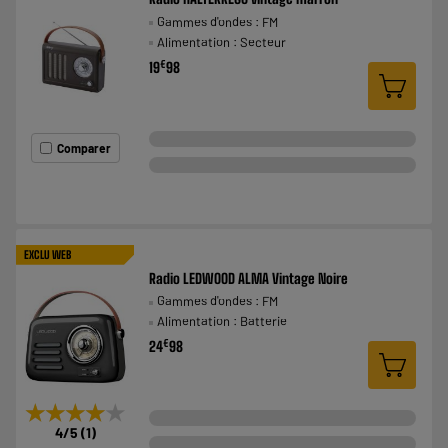
Gammes d'ondes : FM
Alimentation : Secteur
€
19
98
Comparer
EXCLU WEB
Radio LEDWOOD ALMA Vintage Noire
Gammes d'ondes : FM
Alimentation : Batterie
€
24
98
★★★★★
★★★★★
4
/5
(
1
)