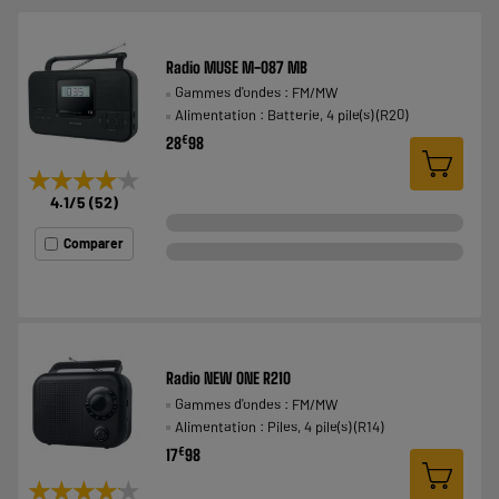
Radio MUSE M-087 MB
Gammes d'ondes : FM/MW
Alimentation : Batterie, 4 pile(s) (R20)
€
28
98
★★★★★
★★★★★
4.1
/5
(
52
)
Comparer
Radio NEW ONE R210
Gammes d'ondes : FM/MW
Alimentation : Piles, 4 pile(s) (R14)
€
17
98
★★★★★
★★★★★