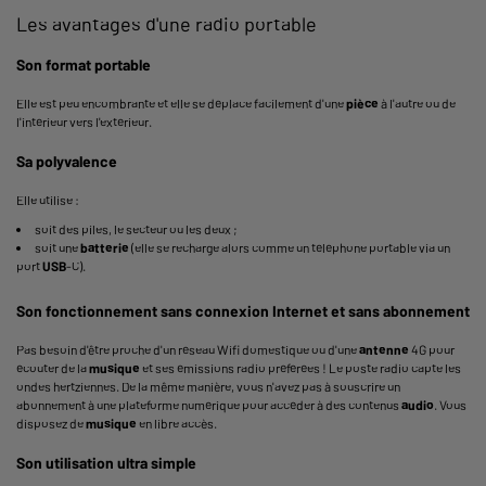
Les avantages d'une radio portable
Son format portable
Elle est peu encombrante et elle se déplace facilement d'une
pièce
à l'autre ou de
l'intérieur vers l'extérieur.
Sa polyvalence
Elle utilise :
soit des piles, le secteur ou les deux ;
soit une
batterie
(elle se recharge alors comme un téléphone portable via un
port
USB
-C).
Son fonctionnement sans connexion
Internet
et sans abonnement
Pas besoin d'être proche d'un réseau Wifi domestique ou d'une
antenne
4G pour
écouter de la
musique
et ses émissions radio préférées ! Le poste radio capte les
ondes hertziennes. De la même manière, vous n'avez pas à souscrire un
abonnement à une plateforme numérique pour accéder à des contenus
audio
. Vous
disposez de
musique
en libre accès.
Son utilisation ultra simple