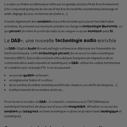
La radio portable se démarque enfin par sa grande simplicité de fonctionnement.
Elle comprend quelques boutons et les fonctionnalités essentielles (allumage et
arrêt, réglage du son, recherche de station...).
Il existe également des
modèles
plus perfectionnés qui suivent les habitudes
actuelles. Ils peuvent par exemple prendre en charge la
technologie
Bluetooth
, ce
qui
permet
de relier le poste de radio à un casque ou à une
enceinte
sans
fil
.
Le
DAB
+, une nouvelle
technologie
audio
enrichie
Le
DAB
+ (Digital
Audio
Broadcasting) continue à se déployer sur l'ensemble du
territoire français. Cette
technologie
permet
de recevoir la radio numérique
terrestre (RNT). Selon l'Arcom (autorité publique française de régulation de la
communication audiovisuelle et numérique), le
DAB
+ utilise les ondes hertziennes
et cohabite avec la bande FM, tout en assurant :
un son de
qualité
optimale ;
un signal plus fiable et continu ;
de nouvelles données numériques (titre de chanson, pochette de disques...) ;
le déploiement de nouvelles stations...
Pour recevoir la radio en
DAB
+, il convient, comme pour la TNT (télévision
numérique terrestre), de disposer d'un poste
compatible
. Attardez-vous sur les
modèles
qui
intègrent
un tuner numérique ou bien un double tuner (
analogique
et
numérique).