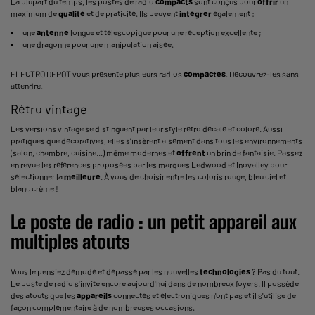
La plupart du temps, les postes de radio
compacts
sont conçus pour
offrir
un
maximum de
qualité
et de praticité. Ils peuvent
intégrer
également :
une
antenne
longue et télescopique pour une réception excellente ;
une dragonne pour une manipulation aisée.
ELECTRO DEPOT vous présente plusieurs radios
compactes
. Découvrez-les sans
attendre.
Rétro vintage
Les versions vintage se distinguent par leur style rétro décalé et coloré. Aussi
pratiques que décoratives, elles s'insèrent aisément dans tous les environnements
(salon, chambre, cuisine...) même modernes et
offrent
un brin de fantaisie. Passez
en revue les références proposées par les marques Ledwood et Inovalley pour
sélectionner la
meilleure
. À vous de choisir entre les coloris rouge, bleu ciel et
blanc crème !
Le poste de radio : un
petit
appareil
aux
multiples atouts
Vous le pensiez démodé et dépassé par les nouvelles
technologies
? Pas du tout.
Le poste de radio s'invite encore aujourd'hui dans de nombreux foyers. Il possède
des atouts que les
appareils
connectés et électroniques n'ont pas et il s'utilise de
façon complémentaire à de nombreuses occasions.