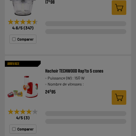
€
17
98
★★★★★
★★★★★
4.6
/5
(
347
)
Comparer
ARRIVAGE
Hachoir TECHWOOD Rap'to 5 cones
Puissance (W) : 150 W
Nombre de vitesses :
€
24
95
★★★★★
★★★★★
4
/5
(
3
)
Comparer