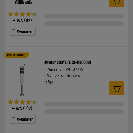
★★★★★
★★★★★
4.6
/5
(
67
)
Comparer
BY ELECTRODEPOT
Mixeur COSYLIFE CL-HB600W
Puissance (W) : 600 W
Nombre de vitesses :
€
14
98
★★★★★
★★★★★
4.6
/5
(
107
)
Comparer