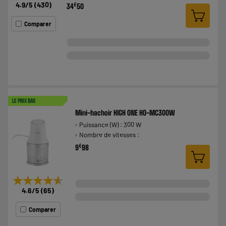
4.9
/5
(
430
)
€
34
50
Comparer
LE PRIX BAS
Mini-hachoir HIGH ONE HO-MC300W
Puissance (W) : 300 W
Nombre de vitesses :
€
9
98
★★★★★
★★★★★
4.6
/5
(
65
)
Comparer