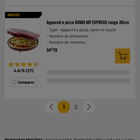
ARRIVAGE
Appareil à pizza DOMO MY EXPRESS rouge 30cm
Type : Appareil à pizza, tarte et tourte
Nombre de personnes :
Nombre de recettes :
€
34
79
★★★★★
★★★★★
4.6
/5
(
27
)
Comparer
1
2
Recherches associées
:
Autocuiseur tefal
,
Blender Smoothie
,
Cook n eat
,
Cookeo