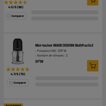
★★★★★
★★★★★
4.5
/5
(
96
)
Comparer
Mini-hachoir BRAUN CH3011BK MultiPractic3
Puissance (W) : 500 W
Nombre de vitesses : 2
€
34
98
★★★★★
★★★★★
4.7
/5
(
78
)
Comparer
BY ELECTRODEPOT