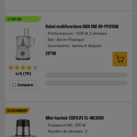
LE PRIX BAS
Robot multifonctions HIGH ONE HO-FP1215W
Performances : 1200 W, 2 vitesses
Bol : Bol en Plastique
Accessoires : lames et disques
€
29
98
★★★★★
★★★★★
4
/5
(
70
)
Comparer
BY ELECTRODEPOT
Mini-hachoir COSYLIFE CL-MC300X
Puissance (W) : 300 W
Nombre de vitesses : 2