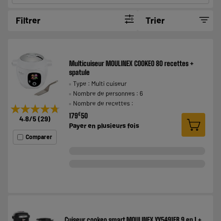
Filtrer
Trier
Multicuiseur MOULINEX COOKEO 80 recettes +
spatule
Type : Multi cuiseur
Nombre de personnes : 6
Nombre de recettes :
★★★★★
★★★★★
€
179
50
4.8
/5
(
29
)
Payer en
plusieurs fois
Comparer
Cuiseur cookeo smart MOULINEX YY5491FB 9 en 1 +