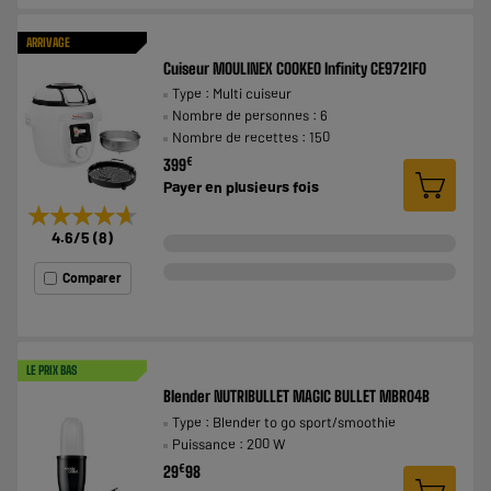
ARRIVAGE
Cuiseur MOULINEX COOKEO Infinity CE9721F0
Type : Multi cuiseur
Nombre de personnes : 6
Nombre de recettes : 150
€
399
Payer en
plusieurs fois
★★★★★
★★★★★
4.6
/5
(
8
)
Comparer
LE PRIX BAS
Blender NUTRIBULLET MAGIC BULLET MBR04B
Type : Blender to go sport/smoothie
Puissance : 200 W
€
29
98