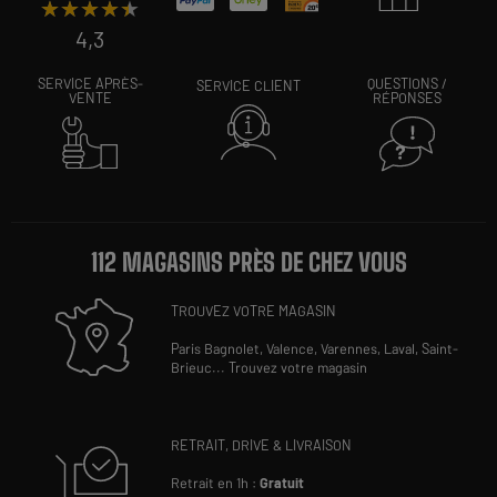
★★★★★
★★★★★
4,3
SERVICE APRÈS-
QUESTIONS /
SERVICE CLIENT
VENTE
RÉPONSES
112 MAGASINS PRÈS DE CHEZ VOUS
TROUVEZ VOTRE MAGASIN
Paris Bagnolet,
Valence,
Varennes,
Laval,
Saint-
Brieuc
...
Trouvez votre magasin
RETRAIT, DRIVE & LIVRAISON
Retrait en 1h :
Gratuit