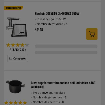
BY ELECTRODEPOT
Hachoir COSYLIFE CL-MG02X 550W
Puissance (W) : 550 W
Nombre de vitesses : 2
€
49
98
★★★★★
★★★★★
4.3
/5
(
219
)
Comparer
Cuve supplémentaire cookeo anti-adhésive XA60
MOULINEX
Type : cuve pour cookéo
Nombre de personnes : 6
★★★★★
★★★★★
Nombre de recettes : 0