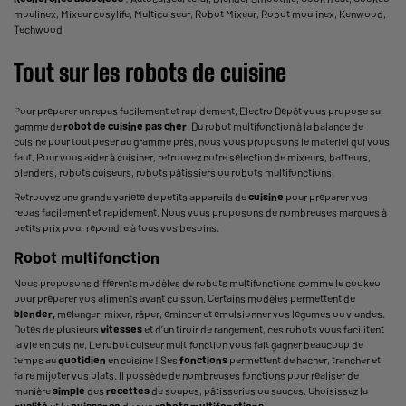
moulinex
,
Mixeur cosylife
,
Multicuiseur
,
Robot Mixeur
,
Robot moulinex
,
Kenwood
,
Techwood
Tout sur les robots de cuisine
Pour préparer un repas facilement et rapidement, Electro Dépôt vous propose sa
gamme de
robot de cuisine
pas cher
. Du robot multifonction à la balance de
cuisine pour tout peser au gramme près, nous vous proposons le matériel qui vous
faut. Pour vous aider à cuisiner, retrouvez notre sélection de mixeurs, batteurs,
blenders,
robots cuiseur
s, robots pâtissiers ou robots multifonctions.
Retrouvez une grande variété de petits appareils de
cuisine
pour préparer vos
repas facilement et rapidement. Nous vous proposons de nombreuses marques à
petits prix pour répondre à tous vos besoins.
Robot multifonction
Nous proposons différents modèles de
robots multifonctions
comme le
cookeo
pour préparer vos aliments avant cuisson. Certains modèles permettent de
blender,
mélanger, mixer, râper, émincer et émulsionner vos légumes ou viandes.
Dotés de plusieurs
vitesses
et d’un tiroir de rangement, ces robots vous facilitent
la vie en cuisine. Le robot cuiseur multifonction vous fait gagner beaucoup de
temps au
quotidien
en cuisine ! Ses
fonctions
permettent de hacher, trancher et
faire mijoter vos plats. Il possède de nombreuses fonctions pour réaliser de
manière
simple
des
recettes
de soupes, pâtisseries ou sauces. Choisissez la
qualité
et la
puissance
de nos
robots multifonctions.