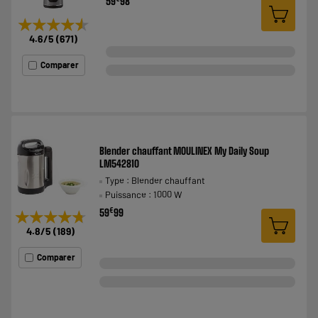
59
98
★★★★★
★★★★★
4.6
/5
(
671
)
Comparer
Blender chauffant MOULINEX My Daily Soup
LM542810
Type : Blender chauffant
Puissance : 1000 W
€
59
99
★★★★★
★★★★★
4.8
/5
(
189
)
Comparer