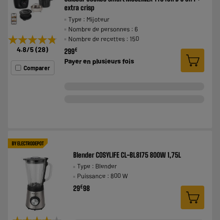
extra crisp
Type : Mijoteur
Nombre de personnes : 6
★★★★★
★★★★★
Nombre de recettes : 150
4.8
/5
(
28
)
€
299
Payer en
plusieurs fois
Comparer
BY ELECTRODEPOT
Blender COSYLIFE CL-BL8175 800W 1,75L
Type : Blender
Puissance : 800 W
€
29
98