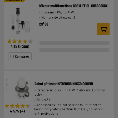
Mixeur multifonctions COSYLIFE CL-SHB600SSX
Puissance (W) : 600 W
Nombre de vitesses : 2
€
29
98
★★★★★
★★★★★
4.3
/5
(
289
)
Comparer
Robot pâtissier KENWOOD KHC30.000WH
Caractéristiques : 1000 W, 7 vitesses, Fonction
pulse
Bol : 4,3 L
★★★★★
★★★★★
Accessoires : Kit pâtisserie : fouet et pétrin
(acier inoxydable), batteur K (métal), couvercle
4.5
/5
(
4
)
anti projections