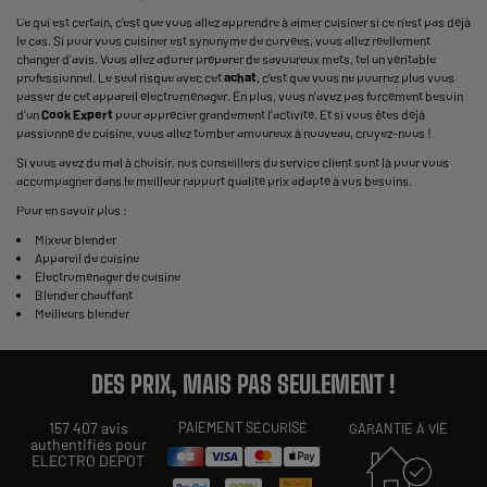
Ce qui est certain, c’est que vous allez apprendre à aimer cuisiner si ce n’est pas déjà
le cas. Si pour vous cuisiner est synonyme de corvées, vous allez réellement
changer d’avis. Vous allez adorer préparer de savoureux mets, tel un véritable
professionnel. Le seul risque avec cet
achat
, c’est que vous ne pourrez plus vous
passer de cet appareil électroménager. En plus, vous n’avez pas forcément besoin
d’un
Cook Expert
pour apprécier grandement l’activité. Et si vous êtes déjà
passionné de cuisine, vous allez tomber amoureux à nouveau, croyez-nous !
Si vous avez du mal à choisir, nos conseillers du service client sont là pour vous
accompagner dans le meilleur rapport qualité prix adapté à vos besoins.
Pour en savoir plus :
Mixeur blender
Appareil de cuisine
Electroménager de cuisine
Blender chauffant
Meilleurs blender
DES PRIX, MAIS PAS SEULEMENT !
157 407 avis
PAIEMENT SÉCURISÉ
GARANTIE À VIE
authentifiés pour
ELECTRO DEPOT