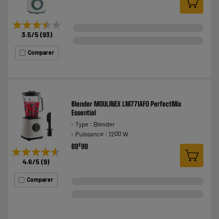
★★★★★
★★★★★
3.5
/5
(
93
)
Comparer
Blender MOULINEX LM771AF0 PerfectMix
Essential
Type : Blender
Puissance : 1200 W
€
69
99
★★★★★
★★★★★
4.6
/5
(
9
)
Comparer