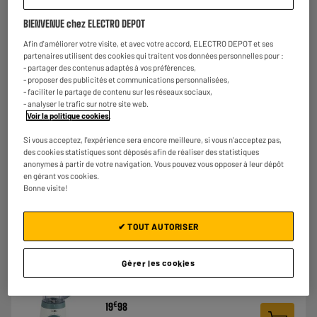
ARRIVAGE
BIENVENUE chez ELECTRO DEPOT
Robot KITCHENAID Classic 4.3L - 5KSM95PSEB
Afin d'améliorer votre visite, et avec votre accord, ELECTRO DEPOT et ses
Caractéristiques :
partenaires utilisent des cookies qui traitent vos données personnelles pour :
Bol : 4,3 L
- partager des contenus adaptés à vos préférences,
Accessoires : Couvercle, fouet, crochet et
- proposer des publicités et communications personnalisées,
batteur
- faciliter le partage de contenu sur les réseaux sociaux,
- analyser le trafic sur notre site web.
€
329
93
Voir la politique cookies
.
★★★★★
★★★★★
Payer en
plusieurs fois
1
/5
(
1
)
Si vous acceptez, l'expérience sera encore meilleure, si vous n'acceptez pas,
des cookies statistiques sont déposés afin de réaliser des statistiques
anonymes à partir de votre navigation. Vous pouvez vous opposer à leur dépôt
Comparer
en gérant vos cookies.
Bonne visite!
✔ TOUT AUTORISER
LE PRIX BAS
Blender HIGH ONE HO-BLECO 500W
Gérer les cookies
Type : Blender
Puissance : 500 W
€
19
98