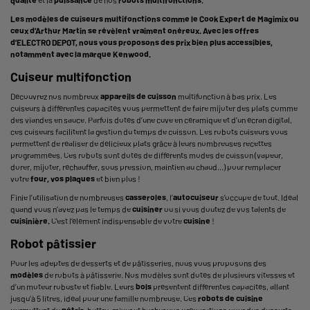
Les modèles de cuiseurs multifonctions comme le
Cook Expert
de
Magimix
ou
ceux d’
Arthur Martin
se révèlent vraiment onéreux. Avec les offres
d’ELECTRO DEPOT, nous vous proposons des prix bien plus accessibles,
notamment avec la marque
Kenwood
.
Cuiseur multifonction
Découvrez nos nombreux
appareils de cuisson
multifonction à bas prix. Les
cuiseurs à différentes capacités vous permettent de faire mijoter des plats comme
des viandes en sauce. Parfois dotés d’une cuve en céramique et d’un écran digital,
ces cuiseurs facilitent la gestion du temps de cuisson. Les robots cuiseurs vous
permettent de réaliser de délicieux plats grâce à leurs nombreuses recettes
programmées. Ces robots sont dotés de différents modes de cuisson (vapeur,
dorer, mijoter, réchauffer, sous pression, maintien au chaud...) pour remplacer
votre
four, vos plaques
et bien plus !
Finie l’utilisation de nombreuses
casseroles
, l’
autocuiseur
s’occupe de tout. Idéal
quand vous n’avez pas le temps de
cuisiner
ou si vous doutez de vos talents de
cuisinière.
C’est l’élément indispensable de votre
cuisine
!
Robot pâtissier
Pour les adeptes de desserts et de pâtisseries, nous vous proposons des
modèles
de
robots à pâtisserie
. Nos modèles sont dotés de plusieurs vitesses et
d’un moteur robuste et fiable. Leurs
bols
présentent différentes capacités, allant
jusqu’à 5 litres, idéal pour une famille nombreuse. Ces
robots de cuisine
permettent de
pétrir
, battre, mixer et hacher vos préparations pour des desserts