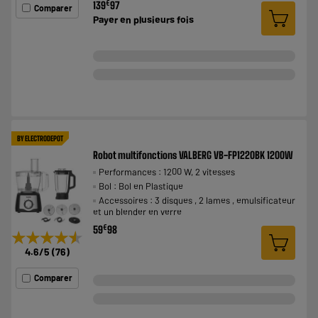
€
139
97
Comparer
Payer en
plusieurs fois
BY ELECTRODEPOT
Robot multifonctions VALBERG VB-FP1220BK 1200W
Performances : 1200 W, 2 vitesses
Bol : Bol en Plastique
Accessoires : 3 disques , 2 lames , emulsificateur
et un blender en verre
€
59
98
★★★★★
★★★★★
4.6
/5
(
76
)
Comparer