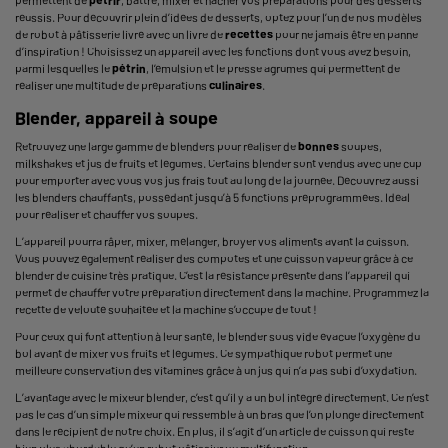
réussis. Pour découvrir plein d’idées de desserts, optez pour l’un de nos modèles
de robot à pâtisserie livré avec un livre de
recettes
pour ne jamais être en panne
d’inspiration ! Choisissez un appareil avec les fonctions dont vous avez besoin,
parmi lesquelles le
pétrin
, l’émulsion et le presse agrumes qui permettent de
réaliser une multitude de préparations
culinaires
.
Blender, appareil à soupe
Retrouvez une large
gamme de blenders
pour réaliser de
bonnes
soupes,
milkshakes et jus de fruits et légumes. Certains blender sont vendus avec une cup
pour emporter avec vous vos jus frais tout au long de la journée. Découvrez aussi
les blenders chauffants, possédant jusqu’à 5 fonctions préprogrammées. Idéal
pour réaliser et chauffer vos soupes.
L’appareil pourra râper, mixer, mélanger, broyer vos aliments avant la cuisson.
Vous pouvez également réaliser des compotes et une cuisson vapeur grâce à ce
blender de cuisine
très pratique. C’est la résistance présente dans l’appareil qui
permet de chauffer votre préparation directement dans la machine. Programmez la
recette de velouté souhaitée et la machine s’occupe de tout !
Pour ceux qui font attention à leur santé, le blender sous vide évacue l’oxygène du
bol avant de mixer vos fruits et légumes. Ce sympathique robot permet une
meilleure conservation des vitamines grâce à un jus qui n’a pas subi d’oxydation.
L’avantage avec le mixeur blender, c’est qu’il y a un bol intégré directement. Ce n’est
pas le cas d’un simple mixeur qui ressemble à un bras que l’on plonge directement
dans le récipient de notre choix. En plus, il s’agit d’un article de cuisson qui reste
bien plus abordable qu’un robot pâtissier ou multifonction.