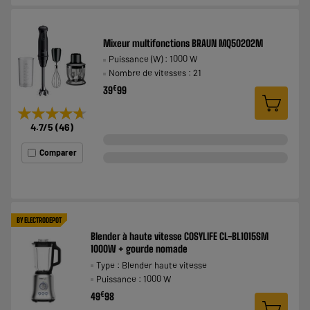
Mixeur multifonctions BRAUN MQ50202M
Puissance (W) : 1000 W
Nombre de vitesses : 21
€
39
99
★★★★★
★★★★★
4.7
/5
(
46
)
Comparer
BY ELECTRODEPOT
Blender à haute vitesse COSYLIFE CL-BL1015SM
1000W + gourde nomade
Type : Blender haute vitesse
Puissance : 1000 W
€
49
98