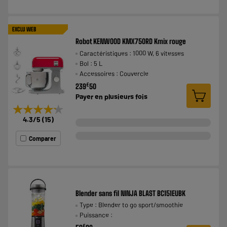
EXCLU WEB
Robot KENWOOD KMX750RD Kmix rouge
Caractéristiques : 1000 W, 6 vitesses
Bol : 5 L
Accessoires : Couvercle
€
239
50
Payer en
plusieurs fois
★★★★★
★★★★★
4.3
/5
(
15
)
Comparer
Blender sans fil NINJA BLAST BC151EUBK
Type : Blender to go sport/smoothie
Puissance :
€