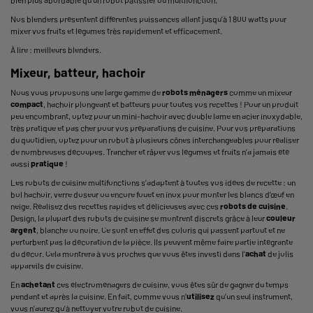
Nos blenders présentent différentes puissances allant jusqu’à 1 800 watts pour
mixer vos fruits et légumes très rapidement et efficacement.
À lire : meilleurs blenders.
Mixeur, batteur, hachoir
Nous vous proposons une large gamme de
robots ménagers
comme un
mixeur
compact
, hachoir plongeant et batteurs
pour toutes vos recettes ! Pour un produit
peu encombrant, optez pour un mini-hachoir avec double lame en acier inoxydable,
très pratique et pas cher pour vos préparations de cuisine. Pour vos préparations
du quotidien, optez pour un robot à plusieurs cônes interchangeables pour réaliser
de nombreuses découpes. Trancher et râper vos légumes et fruits n’a jamais été
aussi
pratique
!
Les robots de cuisine multifonctions s’adaptent à toutes vos idées de recette : un
bol hachoir, verre doseur ou encore fouet en inox pour monter les blancs d'œuf en
neige. Réalisez des recettes rapides et délicieuses avec ces
robots de cuisine
.
Design, la plupart des robots de cuisine se montrent discrets grâce à leur
couleur
argent
, blanche ou noire. Ce sont en effet des coloris qui passent partout et ne
perturbent pas la décoration de la pièce. Ils peuvent même faire partie intégrante
du décor. Cela montrera à vos proches que vous êtes investi dans l’
achat
de jolis
appareils de cuisine.
En
achetant
ces électroménagers de cuisine, vous êtes sûr de gagner du temps
pendant et après la cuisine. En fait, comme vous n’
utilisez
qu’un seul instrument,
vous n’aurez qu’à nettoyer votre robot de cuisine.