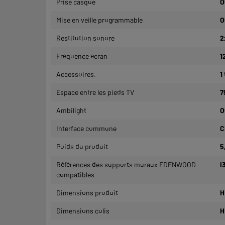
Prise casque
O
Mise en veille programmable
O
Restitution sonore
2
Fréquence écran
1
Accessoires.
1
Espace entre les pieds TV
7
Ambilight
O
Interface commune
C
Poids du produit
5
Références des supports muraux EDENWOOD
I
compatibles
Dimensions produit
H
Dimensions colis
H