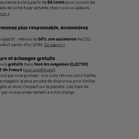
ssurance à vie à partir de
6€/mois
pour couvrir les
ils de votre foyer achetés chez nous ou ailleurs.
voir +
ommez plus responsable, économisez
objectif : réduire de
50% nos émissions
de CO2
roduit vendu d'ici 2030.
En savoir +
urs et échanges gratuits
ours
gratuits
dans
tous les magasins ELECTRO
 de France
(
voir conditions
).
urs par voie postale : vos colis retours sont traités
le magasin le plus proche de chez vous pour limiter
ajets et donc l’impact sur la planète. Les frais de
 par voie postale restent à votre charge.