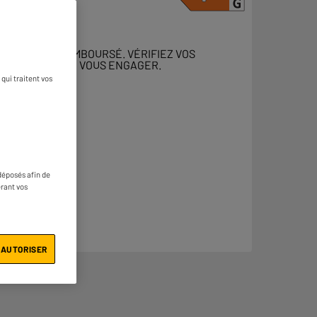
 DOIT ÊTRE REMBOURSÉ. VÉRIFIEZ VOS
ENT AVANT DE VOUS ENGAGER.
qui traitent vos
déposés afin de
érant vos
 AUTORISER