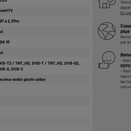
Une a
appare
martTV
En sa
,97 à 2,30m
Cons
plus
ui
Notre 
DR 10
par p
ui
Reto
- Ret
VB-T2 / TNT_HD, DVB-T / TNT_HD, DVB-S2,
DEPOT
VB-S, DVB-C
- Reto
dans 
ecteur audio photo vidéo
les tr
retour