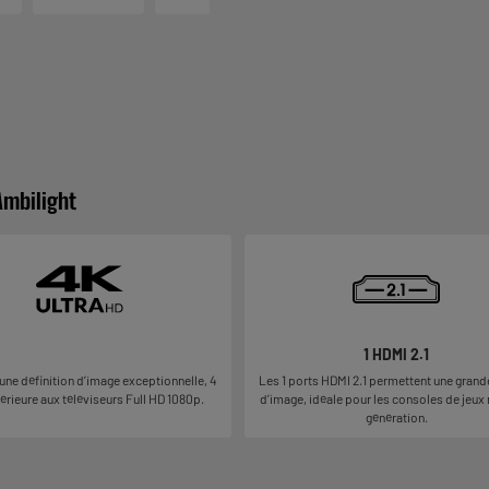
Ambilight
1 HDMI 2.1
Les 1 ports HDMI 2.1 permettent une grande
’une définition d’image exceptionnelle, 4
d’image, idéale pour les consoles de jeux
érieure aux téléviseurs Full HD 1080p.
génération.