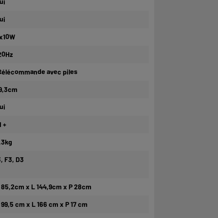
ui
ui
x10W
20Hz
 télécommande avec piles
9,3cm
ui
I +
,3kg
3, F3, D3
 85,2cm x L 144,9cm x P 28cm
 99,5 cm x L 166 cm x P 17 cm