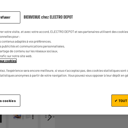
sur
la
15
€
17
Dont
même
Fiche d'information sur le produit
page.
BIENVENUE chez ELECTRO DEPOT
refuser
UN CRÉDIT VOUS ENGAGE ET
CAPACITÉS DE REMBOURSEM
rer votre visite, et avec votre accord, ELECTRO DEPOT et ses partenaires utilisent des cookies 
onnelles pour :
s contenus adaptés à vos préférences,
es publicités et communications personnalisées,
e partage de contenu sur les réseaux sociaux,
trafic sur notre site web.
tique cookies
.
tez, l'expérience sera encore meilleure, si vous n'acceptez pas, des cookies statistiques sont 
statistiques anonymes à partir de votre navigation. Vous pouvez vous opposer à leur dépôt en g
Ajouter au panier
1/7
es cookies
✔ TOUT