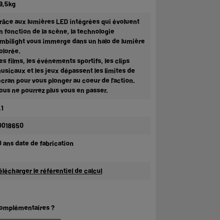
9,5kg
râce aux lumières LED intégrées qui évoluent
n fonction de la scène, la technologie
mbilight vous immerge dans un halo de lumière
olorée.
es films, les événements sportifs, les clips
usicaux et les jeux dépassent les limites de
'écran pour vous plonger au coeur de l'action.
ous ne pourrez plus vous en passer.
.1
0018650
0 ans date de fabrication
élécharger le référentiel de calcul
complémentaires ?