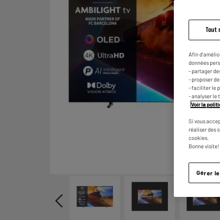
Tout 
Afin d'amélio
données pers
- partager de
- proposer d
- faciliter l
- analyser le 
Voir la poli
Si vous accep
réaliser des 
cookies.
Bonne visite!
Gérer l