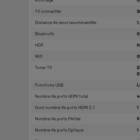
TV connectée
S
Distance de recul recommandée
1
Bluetooth
O
HDR
H
Wifi
O
Tuner TV
D
D
Fonctions USB
L
Nombre de ports HDMI total
4
Dont nombre de ports HDMI 2.1
1
Nombre de ports Péritel
0
Nombre de ports Optique
1