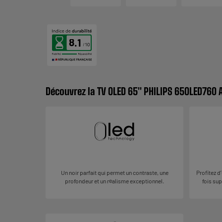
8.1
Découvrez la TV OLED 65" PHILIPS 65OLED760 
Un noir parfait qui permet un contraste, une
Profitez d
profondeur et un réalisme exceptionnel.
fois sup