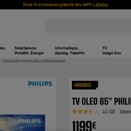
Drive 1h et livraison gratuite dès 49
+ d'infos
€90
ien,
Smartphone,
Informatique,
TV
Mobilité, Énergie
Gaming, Tablette
Image Son
TV OLED 65" PHILIPS 65OLED760 Ambilight
ARRIVAGE
TV OLED 65" PHIL
3.5
(10)
Interro
Lire
10
1199
avis.
€
Lien