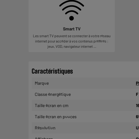
Smart TV
Les smart TV peuvent se connecter à votre réseau
internet pour accéder à vos contenus préférés :
jeux, VOD, navigateur internet ...
Caractéristiques
Marque
P
Classe énergétique
F
Taille écran en cm
1
Taille écran en pouces
6
Résolution
U
Affichage
O