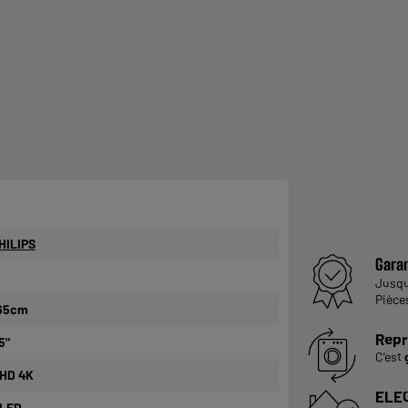
HILIPS
Garan
Jusq
Pièce
65cm
Repr
5"
C'est
HD 4K
ELE
LED