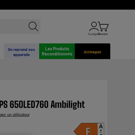
Compte
Panier
Les Produits
On reprend vos
Arrivages
Reconditionnés
appareils
IPS 65OLED760 Ambilight
gez un utilisateur