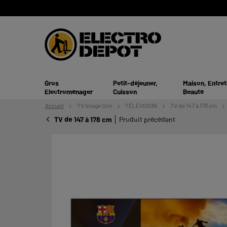
Gros
Petit-déjeuner,
Maison, Entret
Electroménager
Cuisson
Beauté
Accueil
TV
Image Son
TÉLÉVISION
TV de 147 à 178 cm
TV de 147 à 178 cm
Produit précédent