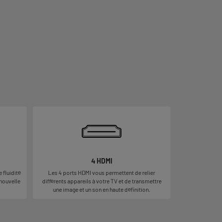
4 HDMI
 fluidité
Les 4 ports HDMI vous permettent de relier
 nouvelle
différents appareils à votre TV et de transmettre
une image et un son en haute définition.