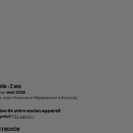
tie :
2 ans
u'en
août 2028
s, main d'oeuvre et déplacement à domicile.
ise de votre ancien appareil
gratuit !
En savoir +
CTROSÛR