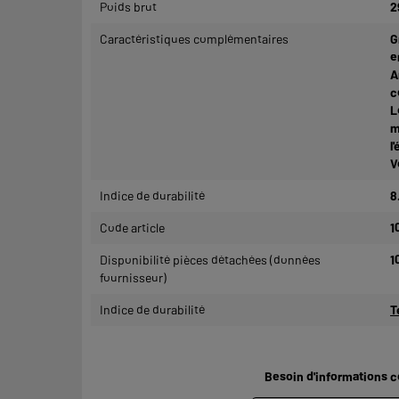
Poids brut
2
Caractéristiques complémentaires
G
e
A
c
L
m
l
V
Indice de durabilité
8
Code article
1
Disponibilité pièces détachées (données
1
fournisseur)
Indice de durabilité
T
Besoin d'informations 