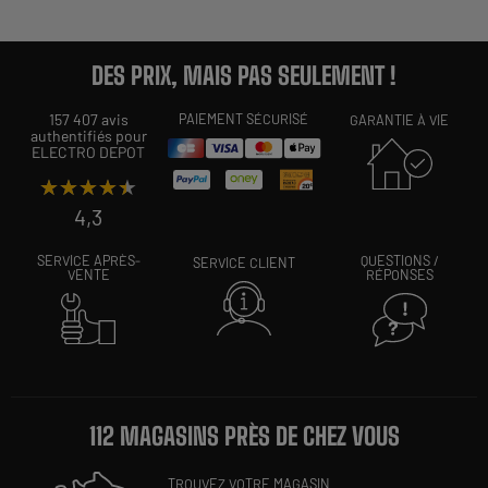
DES PRIX, MAIS PAS SEULEMENT !
157 407 avis
PAIEMENT SÉCURISÉ
GARANTIE À VIE
authentifiés pour
ELECTRO DEPOT
★★★★★
★★★★★
4,3
SERVICE APRÈS-
QUESTIONS /
SERVICE CLIENT
VENTE
RÉPONSES
112 MAGASINS PRÈS DE CHEZ VOUS
TROUVEZ VOTRE MAGASIN