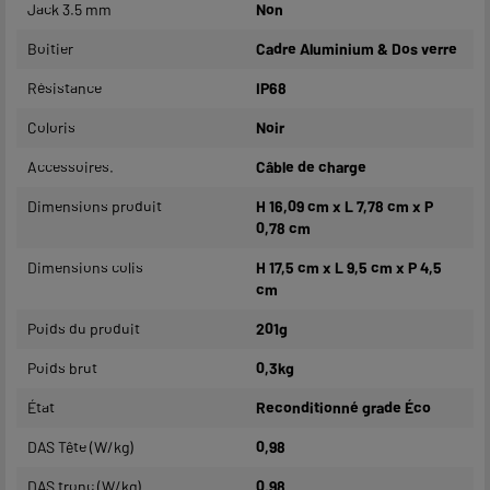
Jack 3.5 mm
Non
Boitier
Cadre Aluminium & Dos verre
Résistance
IP68
Coloris
Noir
Accessoires.
Câble de charge
Dimensions produit
H 16,09 cm x L 7,78 cm x P
0,78 cm
Dimensions colis
H 17,5 cm x L 9,5 cm x P 4,5
cm
Poids du produit
201g
Poids brut
0,3kg
État
Reconditionné grade Éco
DAS Tête (W/kg)
0,98
DAS tronc (W/kg)
0,98