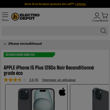
Drive 1h et livraison gratuite dès 49
+ d'infos
€90
Menu
Compte
Panier
iPhone reconditionné
RECONDITIONNÉ GRADE ÉCO
APPLE iPhone 15 Plus 128Go Noir Reconditionné
grade éco
3.6
(5)
Interrogez un utilisateur
Lire
5
avis.
Lien
sur
la
même
page.