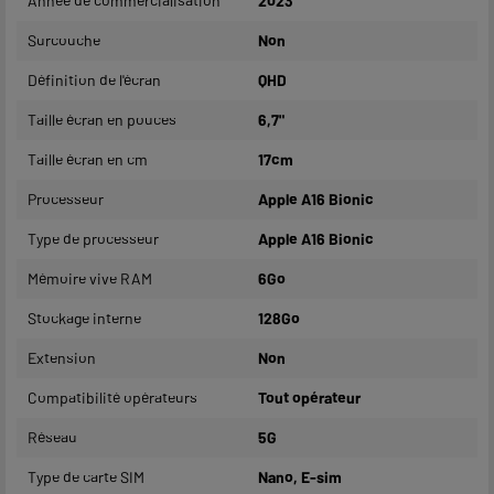
Année de commercialisation
2023
Surcouche
Non
Définition de l'écran
QHD
Taille écran en pouces
6,7"
Taille écran en cm
17cm
Processeur
Apple A16 Bionic
Type de processeur
Apple A16 Bionic
Mémoire vive RAM
6Go
Stockage interne
128Go
Extension
Non
Compatibilité opérateurs
Tout opérateur
Réseau
5G
Type de carte SIM
Nano, E-sim