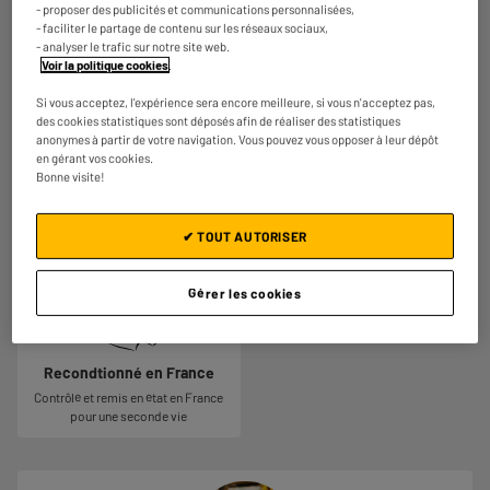
- proposer des publicités et communications personnalisées,
- faciliter le partage de contenu sur les réseaux sociaux,
- analyser le trafic sur notre site web.
Ecran : 6,7 pouces
Appareil photo : 12+12 MP
Voir la politique cookies
.
Pour un meilleur confort au
La qualité de la photo dépend du
Si vous acceptez, l'expérience sera encore meilleure, si vous n'acceptez pas,
quotidien. Jouez confortablement,
capteur principal embarqué par le
des cookies statistiques sont déposés afin de réaliser des statistiques
regardez vos films, visionnez vos
smartphone. Plus celui-ci possède
anonymes à partir de votre navigation. Vous pouvez vous opposer à leur dépôt
photos, répondez aux emails et lisez
de mégapixels, plus la photo sera
en gérant vos cookies.
un livre sans froncer les sourcils.
détaillée, avec de belles couleurs.
Bonne visite!
Chaque capteur possède sa propre
fonction : téléobjectif, grand angle,
macro etc…
✔ TOUT AUTORISER
Gérer les cookies
Recondtionné en France
Contrôlé et remis en état en France
pour une seconde vie