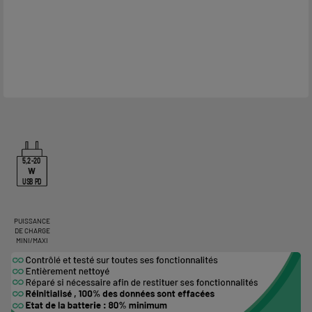
5,2-20
W
USB PD
PUISSANCE
DE CHARGE
MINI/MAXI