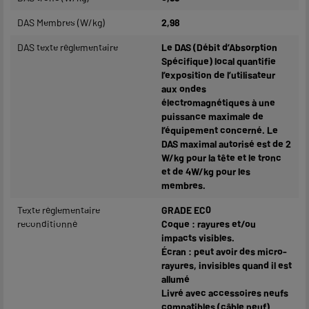
DAS Membres (W/kg)
2,98
DAS texte réglementaire
Le DAS (Débit d’Absorption
Spécifique) local quantifie
l’exposition de l’utilisateur
aux ondes
électromagnétiques à une
puissance maximale de
l’équipement concerné. Le
DAS maximal autorisé est de 2
W/kg pour la tête et le tronc
et de 4W/kg pour les
membres.
Texte réglementaire
GRADE EC0
reconditionné
Coque : rayures et/ou
impacts visibles.
Écran : peut avoir des micro-
rayures, invisibles quand il est
allumé
Livré avec accessoires neufs
compatibles (câble neuf)