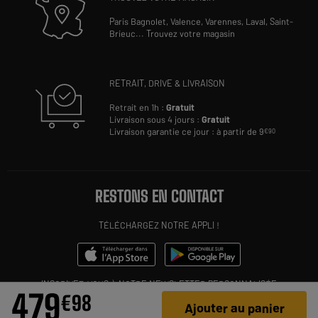
Paris Bagnolet,
Valence,
Varennes,
Laval,
Saint-
Brieuc
...
Trouvez votre magasin
RETRAIT, DRIVE & LIVRAISON
Retrait en 1h :
Gratuit
Livraison sous 4 jours :
Gratuit
Livraison garantie ce jour : à partir de 9
€90
RESTONS EN CONTACT
TÉLÉCHARGEZ NOTRE APPLI !
INSCRIVEZ-VOUS À NOTRE NEWSLETTER PERSONNALISÉE
479
€
98
Ajouter au panier
OK