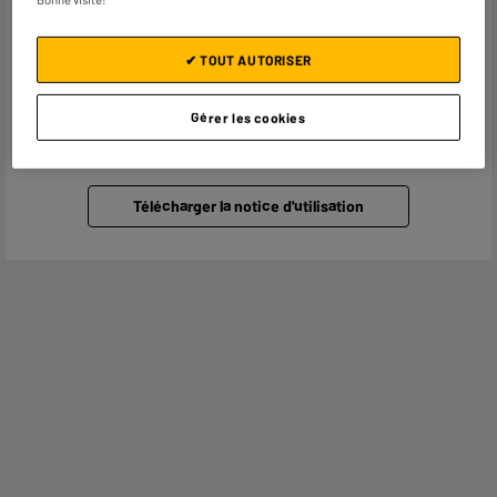
Adresse électronique
PRODUCTSUPPORT@CONTAC
T.ELECTRODEPOT.FR
✔ TOUT AUTORISER
Code article
10003128
Gérer les cookies
Besoin d'informations complémentaires ?
Télécharger la notice d'utilisation