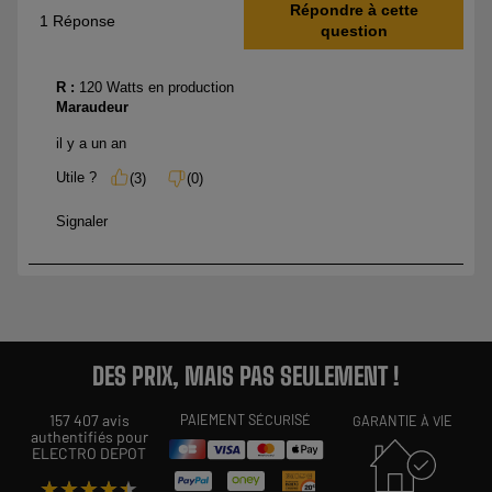
DES PRIX, MAIS PAS SEULEMENT !
157 407 avis
PAIEMENT SÉCURISÉ
GARANTIE À VIE
authentifiés pour
ELECTRO DEPOT
★★★★★
★★★★★