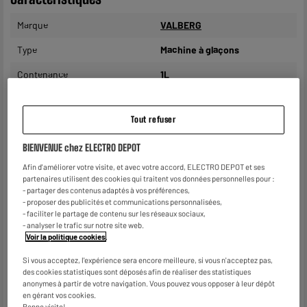
Marque
VALBERG
Type
Machine à glaçons
Contenance
1L
Caractéristiques
Découvrir notre Marque et
complémentaires
nos Produits Valberg
Tout refuser
Poids brut
7,2kg
BIENVENUE chez ELECTRO DEPOT
Dimensions colis
H 29,7 cm x L 24 cm x P 32,4
Afin d'améliorer votre visite, et avec votre accord, ELECTRO DEPOT et ses
cm
partenaires utilisent des cookies qui traitent vos données personnelles pour :
- partager des contenus adaptés à vos préférences,
Dimensions produit
H 26,9 cm x L 20,5 cm x P
- proposer des publicités et communications personnalisées,
28,2 cm
- faciliter le partage de contenu sur les réseaux sociaux,
- analyser le trafic sur notre site web.
Voir la politique cookies
.
Nom du fabricant, raison
ELECTRO DEPOT FRANCE
sociale ou marque déposée
Si vous acceptez, l'expérience sera encore meilleure, si vous n'acceptez pas,
des cookies statistiques sont déposés afin de réaliser des statistiques
Adresse postale
1 ROUTE DE VENDEVILLE
anonymes à partir de votre navigation. Vous pouvez vous opposer à leur dépôt
59155 FACHES THUMESNIL
en gérant vos cookies.
Bonne visite!