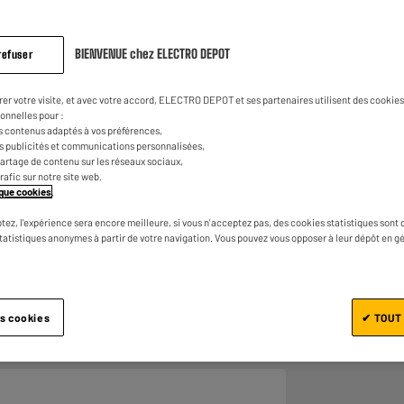
sur
la
0
€
70
Dont
même
page.
BIENVENUE chez ELECTRO DEPOT
refuser
rer votre visite, et avec votre accord, ELECTRO DEPOT et ses partenaires utilisent des cookies 
onnelles pour :
s contenus adaptés à vos préférences,
es publicités et communications personnalisées,
e partage de contenu sur les réseaux sociaux,
trafic sur notre site web.
tique cookies
.
Ajouter au panier
tez, l'expérience sera encore meilleure, si vous n'acceptez pas, des cookies statistiques sont 
statistiques anonymes à partir de votre navigation. Vous pouvez vous opposer à leur dépôt en g
es cookies
✔ TOUT