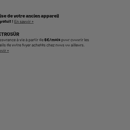
ise de votre ancien appareil
gratuit !
En savoir +
CTROSÛR
ssurance à vie à partir de
6€/mois
pour couvrir les
ils de votre foyer achetés chez nous ou ailleurs.
voir +