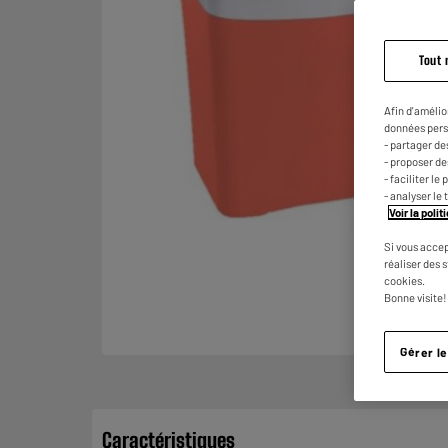
Tout 
Afin d'amélio
données pers
- partager de
- proposer d
- faciliter l
- analyser le 
Voir la poli
Si vous accep
réaliser des 
cookies.
Bonne visite!
Gérer l
Caractéristiques