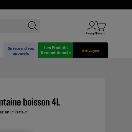
Compte
Panier
Les Produits
On reprend vos
Arrivages
Reconditionnés
appareils
ontaine boisson 4L
ez un utilisateur