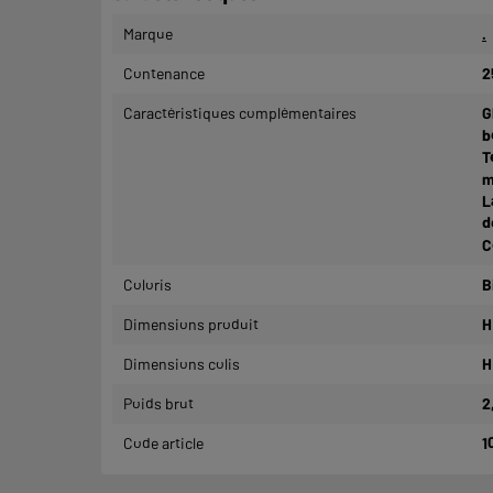
Marque
.
Contenance
2
Caractéristiques complémentaires
G
b
T
m
L
d
C
Coloris
B
Dimensions produit
H
Dimensions colis
H
Poids brut
2
Code article
1