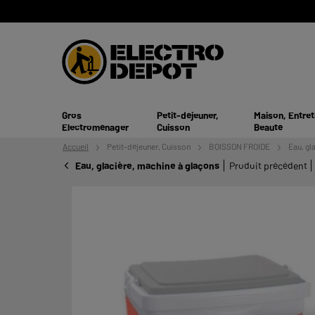
Gros
Petit-déjeuner,
Maison, Entret
Electroménager
Cuisson
Beauté
Accueil
Petit-déjeuner,
Cuisson
BOISSON FROIDE
Eau, gl
Eau, glacière, machine à glaçons
Produit précédent