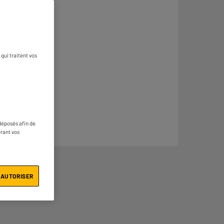
qui traitent vos
déposés afin de
érant vos
 AUTORISER