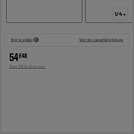
1/4
Voir la vidéo
Voir les caractéristiques
54
€
48
0
€
12
Dont