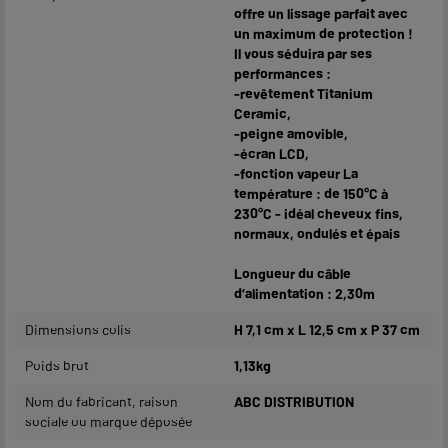
offre un lissage parfait avec
un maximum de protection !
Il vous séduira par ses
performances :
-revêtement Titanium
Ceramic,
-peigne amovible,
-écran LCD,
-fonction vapeur La
température : de 150°C à
230°C - idéal cheveux fins,
normaux, ondulés et épais
Longueur du câble
d’alimentation : 2,30m
Dimensions colis
H 7,1 cm x L 12,5 cm x P 37 cm
Poids brut
1,13kg
Nom du fabricant, raison
ABC DISTRIBUTION
sociale ou marque déposée