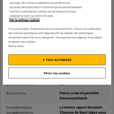
- partager des contenus adaptés à vos préférences,
Caractéristiques
- proposer des publicités et communications personnalisées,
- faciliter le partage de contenu sur les réseaux sociaux,
Marque
SAINT ALGUE
- analyser le trafic sur notre site web.
Voir la politique cookies
.
Type d'appareil
Lisseur vapeur
Si vous acceptez, l'expérience sera encore meilleure, si vous n'acceptez pas,
Matière du revêtement
Titanium
des cookies statistiques sont déposés afin de réaliser des statistiques
anonymes à partir de votre navigation. Vous pouvez vous opposer à leur dépôt
chauffant
en gérant vos cookies.
Bonne visite!
Puissance (W)
85W
Thermostat
Réglable
✔ TOUT AUTORISER
Température maximale (°C)
230°C
Gérer les cookies
Longueur du câble
2,3m
Cordon rotatif 360°
Oui
Accessoires.
Flacon à eau et pochette
thermorésistante
Caractéristiques
Le lisseur vapeur Demeliss
complémentaires
Titanium de Saint Algue vous