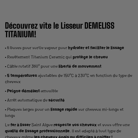
Découvrez vite le Lisseur DEMELISS
TITANIUM
!
• 6 buses pour sortie vapeur pour
hydrater et faciliter le lissage
• Revêtement Titanium Ceramic qui
protège le cheveu
• Câble rotatif 360° pour une
liberté de mouvement
•
5 températures
ajustables de 150°C à 230°C en fonction du type de
cheveux
•
Peigne démélant
amovible
• Arrêt automatique de
sécurité
• Plaques larges pour un
lissage rapide
sur cheveux mi-longs et
longs
Le
fer à lisser
Saint Algue
respecte vos cheveux
et vous offre une
qualité de lissage professionnelle
. Il est adapté à tout type de
cheveux même
les cheveux épais ou difficiles à coiffer !