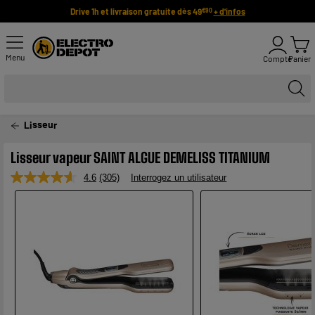
Drive 1h et livraison gratuite dès 49
+ d'infos
€90
Menu
Compte
Panier
Lisseur
Lisseur vapeur SAINT ALGUE DEMELISS TITANIUM
4.6
(305)
Interrogez un utilisateur
Lire
305
avis.
Lien
sur
la
même
page.